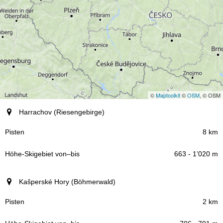
©
Maptoolkit
©
OSM
, © OSM
Ort (Region)
Harrachov (Riesengebirge)
Pisten
8 km
663 - 1’020 m
Höhe-Skigebiet
–
von
bis
Kašperské Hory (Böhmerwald)
2 km