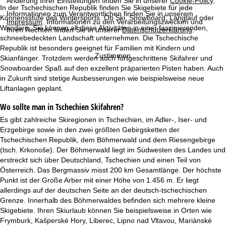
Änderung Ihrer Einstellungen finden Sie in unserer
Cookie-Policy
.
t
In der Tschechischen Republik finden Sie Skigebiete für jede
Informationen zum Verantwortlichen finden Sie in unserem
Könnensstufe des Wintersports. Ob Ski, Snowboard, Langlauf oder
Impressum
. Informationen zu den Verarbeitungszwecken und
e
Wandern, Sie können all diese Aktivitäten in einer faszinierenden,
Ihren Rechten finden Sie in unserer
Datenschutzerklärung
.
schneebedeckten Landschaft unternehmen. Die Tschechische
Republik ist besonders geeignet für Familien mit Kindern und
Zustimmen
Skianfänger. Trotzdem werden auch fortgeschrittene Skifahrer und
Snowboarder Spaß auf den exzellent präparierten Pisten haben. Auch
in Zukunft sind stetige Ausbesserungen wie beispielsweise neue
Liftanlagen geplant.
Wo sollte man in Tschechien Skifahren?
Es gibt zahlreiche Skiregionen in Tschechien, im Adler-, Iser- und
Erzgebirge sowie in den zwei größten Gebirgsketten der
Tschechischen Republik, dem Böhmerwald und dem Riesengebirge
(tsch. Krkonoše). Der Böhmerwald liegt im Südwesten des Landes und
erstreckt sich über Deutschland, Tschechien und einen Teil von
Österreich. Das Bergmassiv misst 200 km Gesamtlänge. Der höchste
Punkt ist der Große Arber mit einer Höhe von 1.456 m. Er liegt
allerdings auf der deutschen Seite an der deutsch-tschechischen
Grenze. Innerhalb des Böhmerwaldes befinden sich mehrere kleine
Skigebiete. Ihren Skiurlaub können Sie beispielsweise in Orten wie
Frymburk, Kašperské Hory, Liberec, Lipno nad Vltavou, Mariánské