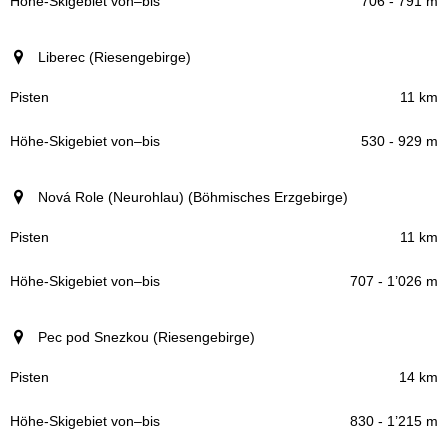
706 - 791 m
Liberec (Riesengebirge)
11 km
530 - 929 m
Nová Role (Neurohlau) (Böhmisches Erzgebirge)
11 km
707 - 1’026 m
Pec pod Snezkou (Riesengebirge)
14 km
830 - 1’215 m