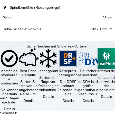
Spindlermühle (Riesengebirge)
28 km
702 - 1’235 m
Sicher buchen mit SnowTrex-Vorteilen
Kostenlos
Best-Price-
Schneegarantie
Reisepreis-
Deutscher
Reiserücktrittsvers
stornieren
Garantie
Sicherungsschein
Reiseverband
Sollten fünf
Sie haben d
&
Sollten Sie
Tage vor
Der DRSF
Der DRV ist die
Wahl zwisch
umbuchen
eine von uns
Reisebeginn
schützt
größte
der
Sie können
angebotene
(Ankunftstag)
Reisende, die
Organisation von
Reiserücktrit
innerhalb
Reise - mit
aufgrund von
eine
Reisebüros und
Versicheru
Details
Details
von 5 Tagen
gleicher
Schneemangel
Pauschalreise
Reiseveranstaltern
(inklusive 
Details
Details
Details
nach der
Leistung und
…
oder
in …
Buchung
Verfügbarkeit
verbundene
Details
kostenfrei
…
Reiseleistungen
Sicherheit
:
zurücktreten,
…