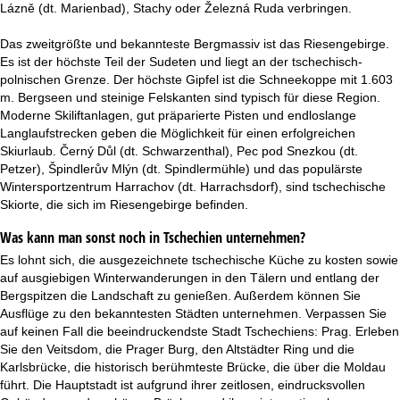
Lázně (dt. Marienbad), Stachy oder Železná Ruda verbringen.
Das zweitgrößte und bekannteste Bergmassiv ist das Riesengebirge.
Es ist der höchste Teil der Sudeten und liegt an der tschechisch-
polnischen Grenze. Der höchste Gipfel ist die Schneekoppe mit 1.603
m. Bergseen und steinige Felskanten sind typisch für diese Region.
Moderne Skiliftanlagen, gut präparierte Pisten und endloslange
Langlaufstrecken geben die Möglichkeit für einen erfolgreichen
Skiurlaub. Černý Důl (dt. Schwarzenthal), Pec pod Snezkou (dt.
Petzer), Špindlerův Mlýn (dt. Spindlermühle) und das populärste
Wintersportzentrum Harrachov (dt. Harrachsdorf), sind tschechische
Skiorte, die sich im Riesengebirge befinden.
Was kann man sonst noch in Tschechien unternehmen?
Es lohnt sich, die ausgezeichnete tschechische Küche zu kosten sowie
auf ausgiebigen Winterwanderungen in den Tälern und entlang der
Bergspitzen die Landschaft zu genießen. Außerdem können Sie
Ausflüge zu den bekanntesten Städten unternehmen. Verpassen Sie
auf keinen Fall die beeindruckendste Stadt Tschechiens: Prag. Erleben
Sie den Veitsdom, die Prager Burg, den Altstädter Ring und die
Karlsbrücke, die historisch berühmteste Brücke, die über die Moldau
führt. Die Hauptstadt ist aufgrund ihrer zeitlosen, eindrucksvollen