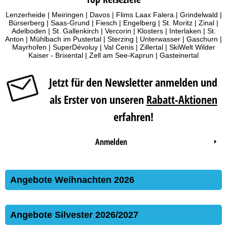
Lenzerheide
|
Meiringen
|
Davos
|
Flims Laax Falera
|
Grindelwald
|
Bürserberg
|
Saas-Grund
|
Fiesch
|
Engelberg
|
St. Moritz
|
Zinal
|
Adelboden
|
St. Gallenkirch
|
Vercorin
|
Klosters
|
Interlaken
|
St.
Anton
|
Mühlbach im Pustertal
|
Sterzing
|
Unterwasser
|
Gaschurn
|
Mayrhofen
|
SuperDévoluy
|
Val Cenis
|
Zillertal
|
SkiWelt Wilder
Kaiser - Brixental
|
Zell am See-Kaprun
|
Gasteinertal
Jetzt für den Newsletter anmelden und
als Erster von unseren
Rabatt-Aktionen
erfahren!
Anmelden
Angebote Weihnachten 2026
Angebote Silvester 2026/2027