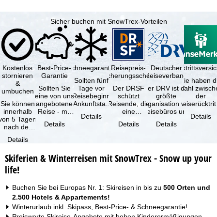
Sicher buchen mit SnowTrex-Vorteilen
Kostenlos
Best-Price-
Schneegarantie
Reisepreis-
Deutscher
Reiserücktrittsvers
stornieren
Garantie
Sicherungsschein
Reiseverband
Sollten fünf
Sie haben d
&
Sollten Sie
Tage vor
Der DRSF
Der DRV ist die
Wahl zwisch
umbuchen
eine von uns
Reisebeginn
schützt
größte
der
Sie können
angebotene
(Ankunftstag)
Reisende, die
Organisation von
Reiserücktrit
innerhalb
Reise - mit
aufgrund von
eine
Reisebüros und
Versicheru
Details
Details
von 5 Tagen
gleicher
Schneemangel
Pauschalreise
Reiseveranstaltern
(inklusive 
Details
Details
Details
nach der
Leistung und
…
oder
in …
Buchung
Verfügbarkeit
verbundene
Details
kostenfrei
…
Reiseleistungen
zurücktreten,
…
Skiferien & Winterreisen mit SnowTrex - Snow up your
…
life!
Buchen Sie bei Europas Nr. 1: Skireisen in bis zu
500 Orten und
2.500 Hotels & Appartements!
Winterurlaub inkl. Skipass, Best-Price- & Schneegarantie!
Preiswerte Skireise-Angebote mit hohen Kinderermäßigungen