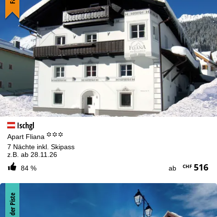
nicht funktionsnotwendigen Cookies und ähnlichen Technologien.
Wenn Sie
Ablehnen
klicken, verwenden wir nur technisch und zur
Vertragserfüllung notwendige Dienste.
Weitere Informationen zur Cookienutzung und die Möglichkeit zur
Änderung Ihrer Einstellungen finden Sie in unserer
Cookie-Policy
.
Informationen zum Verantwortlichen finden Sie in unserem
Impressum
. Informationen zu den Verarbeitungszwecken und
Ihren Rechten finden Sie in unserer
Datenschutzerklärung
.
Zustimmen
Ischgl
°°°
Apart Fliana
7 Nächte inkl. Skipass
z.B. ab 28.11.26
516
CHF
84 %
ab
An der Piste