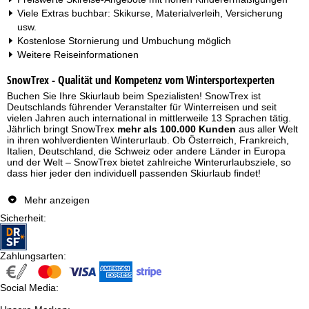
Viele Extras buchbar: Skikurse, Materialverleih, Versicherung
usw.
Kostenlose Stornierung und Umbuchung möglich
Weitere Reiseinformationen
SnowTrex - Qualität und Kompetenz vom Wintersportexperten
Buchen Sie Ihre Skiurlaub beim Spezialisten! SnowTrex ist
Deutschlands führender Veranstalter für Winterreisen und seit
vielen Jahren auch international in mittlerweile 13 Sprachen tätig.
Jährlich bringt SnowTrex
mehr als 100.000 Kunden
aus aller Welt
in ihren wohlverdienten Winterurlaub. Ob Österreich, Frankreich,
Italien, Deutschland, die Schweiz oder andere Länder in Europa
und der Welt – SnowTrex bietet zahlreiche Winterurlaubsziele, so
dass hier jeder den individuell passenden Skiurlaub findet!
Skireisen mit SnowTrex - riesige Auswahl an Angeboten für
Mehr anzeigen
Skiurlaub!
Sicherheit
:
Für Ihren perfekten Urlaub im Schnee haben Sie bei SnowTrex die
Wahl zwischen 500 Skiorten und 2.500 Unterkünften in sämtlichen
Skigebieten in den Alpen sowie in Skigebieten außerhalb der Alpen.
Zahlungsarten
:
Bei den meisten Angeboten handelt es sich um
Skiurlaub
inklusive Skipass
, und das zu einem top Preis-Leistungs-
Verhältnis! Egal ob Sie mit der Familie reisen möchten, eine
Social Media
:
Gruppenskireise planen, im Hotel direkt an der Piste nächtigen
wollen, Ihren Skiurlaub im Chalet oder luxuriös mit Wellness