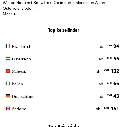
Winterurlaub mit SnowTrex. Ob in den malerischen Alpen
Österreichs oder …
Mehr
Top Reiseländer
94
CHF
Frankreich
ab
56
CHF
Österreich
ab
132
CHF
Schweiz
ab
66
CHF
Italien
ab
43
CHF
Deutschland
ab
151
CHF
Andorra
ab
Top Reiseziele