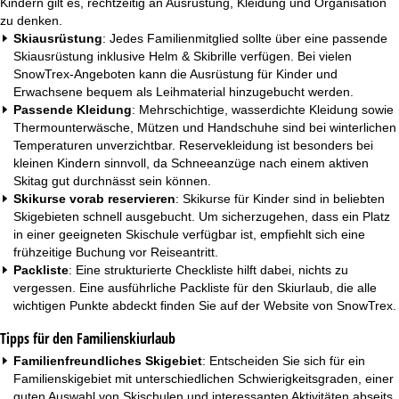
Kindern gilt es, rechtzeitig an Ausrüstung, Kleidung und Organisation
zu denken.
Skiausrüstung
: Jedes Familienmitglied sollte über eine passende
Skiausrüstung inklusive Helm & Skibrille verfügen. Bei vielen
SnowTrex-Angeboten kann die Ausrüstung für Kinder und
Erwachsene bequem als Leihmaterial hinzugebucht werden.
Passende Kleidung
: Mehrschichtige, wasserdichte Kleidung sowie
Thermounterwäsche, Mützen und Handschuhe sind bei winterlichen
Temperaturen unverzichtbar. Reservekleidung ist besonders bei
kleinen Kindern sinnvoll, da Schneeanzüge nach einem aktiven
Skitag gut durchnässt sein können.
Skikurse vorab reservieren
: Skikurse für Kinder sind in beliebten
Skigebieten schnell ausgebucht. Um sicherzugehen, dass ein Platz
in einer geeigneten Skischule verfügbar ist, empfiehlt sich eine
frühzeitige Buchung vor Reiseantritt.
Packliste
: Eine strukturierte Checkliste hilft dabei, nichts zu
vergessen. Eine ausführliche
Packliste für den Skiurlaub
, die alle
wichtigen Punkte abdeckt finden Sie auf der Website von SnowTrex.
Tipps für den Familienskiurlaub
Familienfreundliches Skigebiet
: Entscheiden Sie sich für ein
Familienskigebiet
mit unterschiedlichen Schwierigkeitsgraden, einer
guten Auswahl von Skischulen und interessanten Aktivitäten abseits