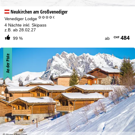
Neukirchen am Großvenediger
°°°°.
Venediger Lodge
4 Nächte inkl. Skipass
z.B. ab 28.02.27
484
CHF
99 %
ab
An der Piste