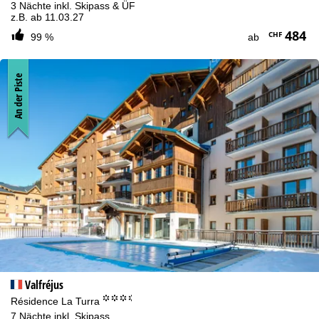
3 Nächte inkl. Skipass & ÜF
z.B. ab 11.03.27
484
CHF
99 %
ab
An der Piste
Valfréjus
°°°.
Résidence La Turra
7 Nächte inkl. Skipass