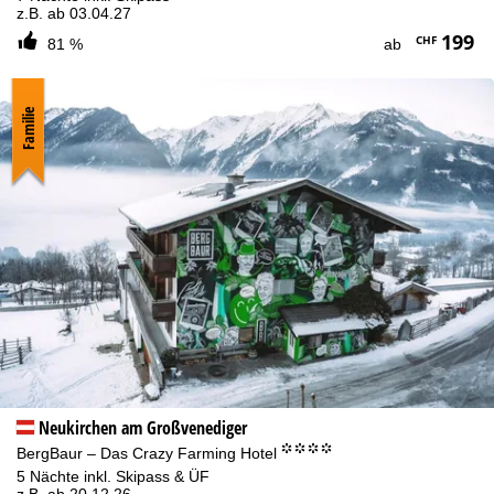
z.B. ab 03.04.27
199
CHF
81 %
ab
Familie
Neukirchen am Großvenediger
°°°°
BergBaur – Das Crazy Farming Hotel
5 Nächte inkl. Skipass & ÜF
z.B. ab 20.12.26