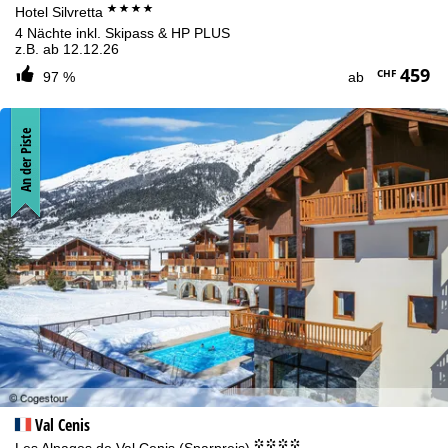
****
Hotel Silvretta
4 Nächte inkl. Skipass & HP PLUS
z.B. ab 12.12.26
459
CHF
97 %
ab
An der Piste
Val Cenis
°°°°
Les Alpages de Val Cenis (Sparpreis)