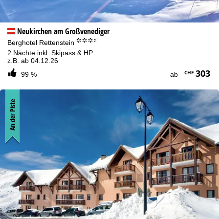
Neukirchen am Großvenediger
°°°.
Berghotel Rettenstein
2 Nächte inkl. Skipass & HP
z.B. ab 04.12.26
303
CHF
99 %
ab
An der Piste
Cookie-Hinweis