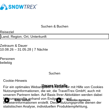
Suchen & Buchen
Reiseziel
Zeitraum & Dauer
10.08.26 – 31.05.28 | 7 Nächte
Personen
beliebig
Suchen
Cookie-Hinweis
Unsere Vorteile
Für ein optimales Webangebot erheben wir mit Hilfe von Cookies
Nutzungsinformationen, die wir, die TravelTrex GmbH, auch mit
unseren Partnern teilen. Auf Basis Ihrer Aktivitäten werden dabei
Nutzungsprofile anhand von Endgeräte- und
Sicher buchen
Kostenlos stornieren
Browserinformationen erstellt. Diese Nutzungsprofile dienen der
statistischen Analyse, individuellen Produktempfehlung,