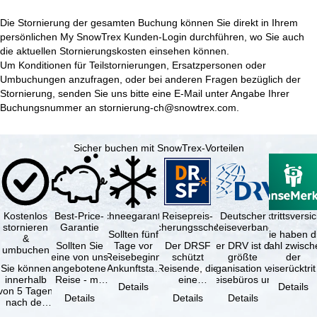
Die Stornierung der gesamten Buchung können Sie direkt in Ihrem
persönlichen
My SnowTrex Kunden-Login
durchführen, wo Sie auch
die aktuellen Stornierungskosten einsehen können.
Um Konditionen für Teilstornierungen, Ersatzpersonen oder
Umbuchungen anzufragen, oder bei anderen Fragen bezüglich der
Stornierung, senden Sie uns bitte eine E-Mail unter Angabe Ihrer
Buchungsnummer an
stornierung-ch@snowtrex.com
.
Sicher buchen mit SnowTrex-Vorteilen
Kostenlos
Best-Price-
Schneegarantie
Reisepreis-
Deutscher
Reiserücktrittsvers
stornieren
Garantie
Sicherungsschein
Reiseverband
Sollten fünf
Sie haben d
&
Sollten Sie
Tage vor
Der DRSF
Der DRV ist die
Wahl zwisch
umbuchen
eine von uns
Reisebeginn
schützt
größte
der
Sie können
angebotene
(Ankunftstag)
Reisende, die
Organisation von
Reiserücktrit
innerhalb
Reise - mit
aufgrund von
eine
Reisebüros und
Versicheru
Details
Details
von 5 Tagen
gleicher
Schneemangel
Pauschalreise
Reiseveranstaltern
(inklusive 
Details
Details
Details
nach der
Leistung und
…
oder
in …
Buchung
Verfügbarkeit
verbundene