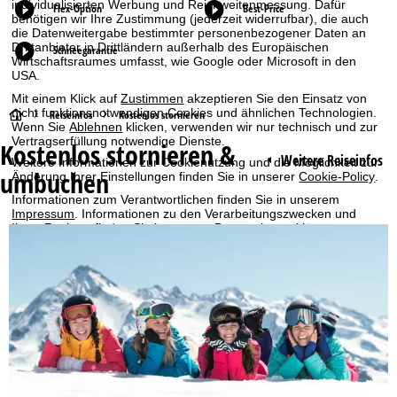
individualisierten Werbung und Reichweitenmessung. Dafür
Flex-Option
Best-Price
benötigen wir Ihre Zustimmung (jederzeit widerrufbar), die auch
die Datenweitergabe bestimmter personenbezogener Daten an
Drittanbieter in Drittländern außerhalb des Europäischen
Schneegarantie
Wirtschaftsraumes umfasst, wie Google oder Microsoft in den
USA.
Mit einem Klick auf
Zustimmen
akzeptieren Sie den Einsatz von
nicht funktionsnotwendigen Cookies und ähnlichen Technologien.
S
Reiseinfos
Kostenlos stornieren
Wenn Sie
Ablehnen
klicken, verwenden wir nur technisch und zur
Vertragserfüllung notwendige Dienste.
Kostenlos stornieren &
t
Weitere Reiseinfos
Weitere Informationen zur Cookienutzung und die Möglichkeit zur
umbuchen
Änderung Ihrer Einstellungen finden Sie in unserer
Cookie-Policy
.
a
Informationen zum Verantwortlichen finden Sie in unserem
Impressum
. Informationen zu den Verarbeitungszwecken und
r
Ihren Rechten finden Sie in unserer
Datenschutzerklärung
.
t
Zustimmen
s
e
i