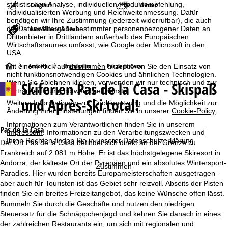
statistischen Analyse, individuellen Produktempfehlung,
Langlauf
Wetter
individualisierten Werbung und Reichweitenmessung. Dafür
benötigen wir Ihre Zustimmung (jederzeit widerrufbar), die auch
die Datenweitergabe bestimmter personenbezogener Daten an
Last-Minute & Deals
Drittanbieter in Drittländern außerhalb des Europäischen
Wirtschaftsraumes umfasst, wie Google oder Microsoft in den
USA.
S
Andorra
Grandvalira
Pas de la Casa
Mit einem Klick auf
Zustimmen
akzeptieren Sie den Einsatz von
nicht funktionsnotwendigen Cookies und ähnlichen Technologien.
Wenn Sie
Ablehnen
klicken, verwenden wir nur technisch und zur
Skiferien
Pas de la Casa - Skispaß
t
Vertragserfüllung notwendige Dienste.
und Après-Ski total!
Weitere Informationen zur Cookienutzung und die Möglichkeit zur
a
Änderung Ihrer Einstellungen finden Sie in unserer
Cookie-Policy
.
Informationen zum Verantwortlichen finden Sie in unserem
r
Pas de la Casa
Impressum
. Informationen zu den Verarbeitungszwecken und
Ihren Rechten finden Sie in unserer
Datenschutzerklärung
.
Der Ort Pas de la Casa befindet sich direkt an der Grenze zu
t
Frankreich auf 2.081 m Höhe. Er ist das höchstgelegene Skiresort in
Andorra, der kälteste Ort der Pyrenäen und ein absolutes Wintersport-
Zustimmen
s
Paradies. Hier wurden bereits Europameisterschaften ausgetragen -
aber auch für Touristen ist das Gebiet sehr reizvoll. Abseits der Pisten
e
finden Sie ein breites Freizeitangebot, das keine Wünsche offen lässt.
Bummeln Sie durch die Geschäfte und nutzen den niedrigen
i
Steuersatz für die Schnäppchenjagd und kehren Sie danach in eines
der zahlreichen Restaurants ein, um sich mit regionalen und