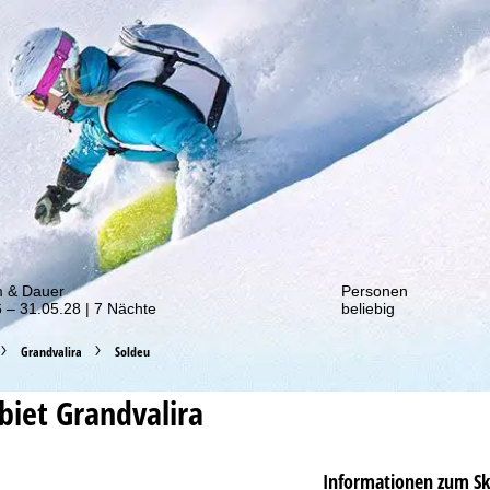
von unseren Rabatt-Aktionen!
m & Dauer
Personen
 – 31.05.28 | 7 Nächte
beliebig
Grandvalira
Soldeu
ebiet
Grandvalira
Informationen zum Sk