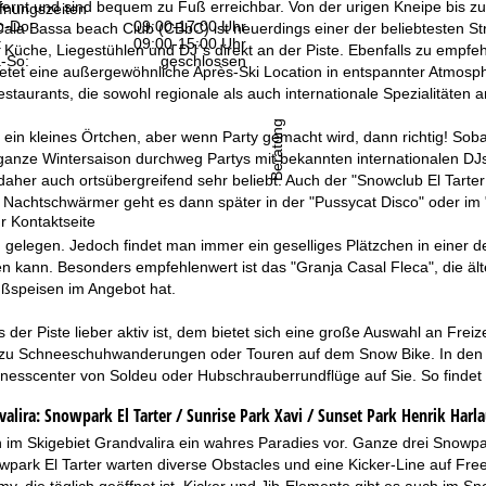
fernt und sind bequem zu Fuß erreichbar. Von der urigen Kneipe bis z
fnungszeiten
-Do:
09:00-17:00 Uhr
Cala Bassa beach Club (CBbC) ist neuerdings einer der beliebtesten St
:
09:00-15:00 Uhr
 Küche, Liegestühlen und DJ´s direkt an der Piste. Ebenfalls zu empfeh
-So:
geschlossen
ietet eine außergewöhnliche Après-Ski Location in entspannter Atmosp
estaurants, die sowohl regionale als auch internationale Spezialitäten a
Beratung
ar ein kleines Örtchen, aber wenn Party gemacht wird, dann richtig! Soba
 ganze Wintersaison durchweg Partys mit bekannten internationalen DJs
aher auch ortsübergreifend sehr beliebt. Auch der "Snowclub El Tarter
 Nachtschwärmer geht es dann später in der "Pussycat Disco" oder im 
r Kontaktseite
 gelegen. Jedoch findet man immer ein geselliges Plätzchen in einer de
 kann. Besonders empfehlenwert ist das "Granja Casal Fleca", die ältest
üßspeisen im Angebot hat.
 der Piste lieber aktiv ist, dem bietet sich eine große Auswahl an Fre
in zu Schneeschuhwanderungen oder Touren auf dem Snow Bike. In den u
lnesscenter von Soldeu oder Hubschrauberrundflüge auf Sie. So findet
alira:
Snowpark El Tarter / Sunrise Park Xavi / Sunset Park Henrik Harla
n im Skigebiet Grandvalira ein wahres Paradies vor. Ganze drei Snowpa
park El Tarter warten diverse Obstacles und eine Kicker-Line auf Frees
y, die täglich geöffnet ist. Kicker und Jib-Elemente gibt es auch im 