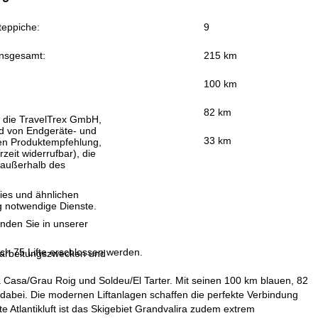
teppiche:
9
insgesamt:
215 km
100 km
82 km
, die TravelTrex GmbH,
and von Endgeräte- und
33 km
llen Produktempfehlung,
eit widerrufbar), die
 außerhalb des
ies und ähnlichen
g notwendige Dienste.
inden Sie in unserer
ch 75 Lifte erschlossen werden.
erarbeitungszwecken und
 Casa/Grau Roig und Soldeu/El Tarter. Mit seinen 100 km blauen, 82
dabei. Die modernen Liftanlagen schaffen die perfekte Verbindung
 Atlantikluft ist das Skigebiet Grandvalira zudem extrem