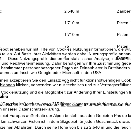
:
2’640 m
Zauber
1’710 m
Pisten 
1’710 m
Pisten:
:
75
Pisten:
bot erheben wir mit Hilfe von Cookies Nutzungsinformationen, die wir
 teilen. Auf Basis Ihrer Aktivitäten werden dabei Nutzungsprofile anh
n:
6
Pisten:
llt. Diese Nutzungsprofile dienen der statistischen Analyse, individue
g und Reichweitenmessung. Dafür benötigen wir Ihre Zustimmung (jederz
 bestimmter personenbezogener Daten an Drittanbieter in Drittländern
28
raumes umfasst, wie Google oder Microsoft in den USA.
mmen
akzeptieren Sie den Einsatz von nicht funktionsnotwendigen Cook
32
blehnen
klicken, verwenden wir nur technisch und zur Vertragserfüllun
 Cookienutzung und die Möglichkeit zur Änderung Ihrer Einstellungen f
alira
"Grandvalira" stehen Ihnen 215 Pistenkilometer zur Verfügung, die dur
wortlichen finden Sie in unserem
Impressum
. Informationen zu den V
in unserer
Datenschutzerklärung
.
ebiet Europas außerhalb der Alpen besteht aus den Gebieten Pas de la
 km schwarzen Pisten ist in dem Skigebiet für jeden Geschmack etwas 
zelnen Abfahrten. Durch seine Höhe von bis zu 2.640 m und die feuchte