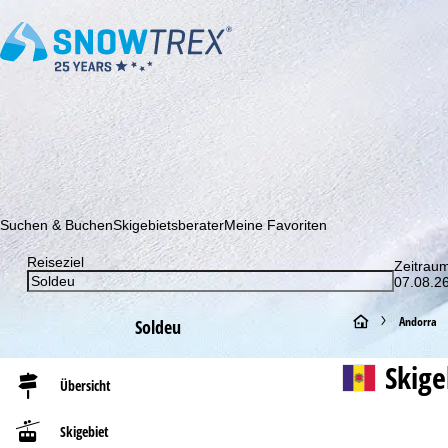
Abonnieren Sie unseren Newsletter und erfahren Sie als Erster 
Suchen & Buchen
Skigebietsberater
Meine Favoriten
Reiseziel
Zeitrau
07.08.26
S
Andorra
Soldeu
t
Skig
Übersicht
a
Skigebiet
r