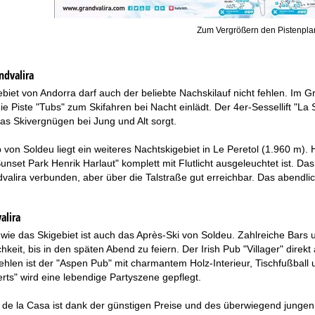
Zum Vergrößern den Pistenplan
ndvalira
biet von Andorra darf auch der beliebte Nachskilauf nicht fehlen. Im Gr
ie Piste "Tubs" zum Skifahren bei Nacht einlädt. Der 4er-Sessellift "La 
as Skivergnügen bei Jung und Alt sorgt.
von Soldeu liegt ein weiteres Nachtskigebiet in Le Peretol (1.960 m). H
nset Park Henrik Harlaut" komplett mit Flutlicht ausgeleuchtet ist. Das
valira verbunden, aber über die Talstraße gut erreichbar. Das abendl
alira
 wie das Skigebiet ist auch das Après-Ski von Soldeu. Zahlreiche Bars
hkeit, bis in den späten Abend zu feiern. Der Irish Pub "Villager" direkt a
len ist der "Aspen Pub" mit charmantem Holz-Interieur, Tischfußball 
erts" wird eine lebendige Partyszene gepflegt.
 de la Casa ist dank der günstigen Preise und des überwiegend jungen 