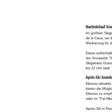
Nachtskilauf
Gra
Im größten Skige
de la Casa, wo d
Markierung für d
Etwas außerhalb 
der Snowpark "Su
Skigebiets Grand
bis 22 Uhr statt.
Après-Ski Grandv
Ebenso attraktiv
bieten die Möglic
Ebenso zu empfeh
oder im "Fat Alb
Après-Ski in Pas