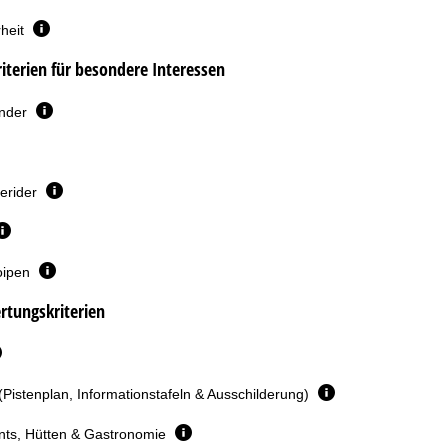
heit
terien für besondere Interessen
inder
erider
oipen
rtungskriterien
(Pistenplan, Informationstafeln & Ausschilderung)
nts, Hütten & Gastronomie