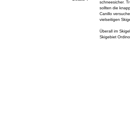
schneesicher. T
sollten die kna
Canillo versuch
vielseitigen Skig
Überall im Skig
Skigebiet Ordino