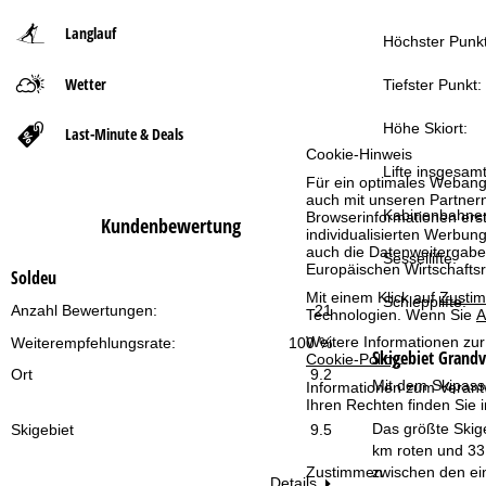
Langlauf
t
Höchster Punkt
Wetter
s
Tiefster Punkt:
e
Höhe Skiort:
Last-Minute & Deals
Cookie-Hinweis
Lifte insgesamt
i
Für ein optimales Webange
auch mit unseren Partnern
Kabinenbahne
t
Browserinformationen erste
Kundenbewertung
individualisierten Werbun
auch die Datenweitergabe
Sessellifte:
e
Europäischen Wirtschafts
Soldeu
Mit einem Klick auf
Zusti
Schlepplifte:
Anzahl Bewertungen:
21
Technologien. Wenn Sie
A
Weitere Informationen zur
Weiterempfehlungsrate:
100 %
Skigebiet
Grandv
Cookie-Policy
.
Ort
9.2
Mit dem Skipass 
Informationen zum Verant
Ihren Rechten finden Sie 
Das größte Skig
Skigebiet
9.5
km roten und 33
Zustimmen
zwischen den ein
Details