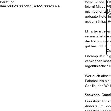
voneinander ent
Beratung
Öf
044 580 28 88 oder +4922188828374
Mo
feiern! Mit dem 
Fr
mit mediterraner
Sa
gebaute Hotel b
gibt unzählige R
El Tarter ist zw
veranstaltet die
der Region und d
gut besucht. Für
Zu
Encamp ist ruhig
verwöhnen lassen
argentinische S
Wer auch abseits
Paintball bis h
Canillo, das Wel
Snowpark Grandv
Freestyler finde
Andorra. Im Snow
Freestyle Academ