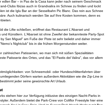
ur edlen Bar – in Pas de la Casa kann jeder nach seinem Geschmack
rand-Clubs Ibizas auch in Grandvalira im Schnee zu finden und lockt
len ist die Iglu Bar an der Sesselbahn Pic Blanc. Das rein aus Schnee
häre. Auch kulinarisch werden Sie auf Ihre Kosten kommen, denn es
nbieten.
ld die Lifte schließen, eröffnet das Restaurant L'Abarset und
 und Künstlern. L'Abarset ist ohne Zweifel der bekannteste Party-Spot
 by San Miguel" am Fuße der Piste ist sehr beliebt und daher immer
"Nemo’s Nightclub" bis in die frühen Morgenstunden weiter.
r zahlreichen Patisserien, wo man sich mit süßen Spezialitäten
e Patisserie des Ortes, und das "El Pastis del Valira", das vor allem
izeitmöglichkeiten: von Schneemobil- oder Hundeschlittenfahrten über
mliegenden Dörfern warten außerdem Aktivitäten wie die Zip-Line in
 bestimmt jeder seine gewünschte Art Urlaub.
ut
rks stehen hier zur Verfügung inklusive des einzigen Nacht-Parks in
tyler. Außerdem bietet die Park-Crew von Coliflor Freestyle hier eine
Snowpark Xavi in Grau Roig. Und im Sunset Park Henrik Harlaut mit Bag