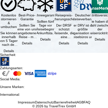
Kostenlos
Best-Price-
Schneegarantie
Reisepreis-
Deutscher
Reiserücktrittsvers
stornieren
Garantie
Sicherungsschein
Reiseverband
Sollten fünf
Sie haben d
&
Sollten Sie
Tage vor
Der DRSF
Der DRV ist die
Wahl zwisch
umbuchen
eine von uns
Reisebeginn
schützt
größte
der
Sie können
angebotene
(Ankunftstag)
Reisende, die
Organisation von
Reiserücktrit
innerhalb
Reise - mit
aufgrund von
eine
Reisebüros und
Versicheru
Details
Details
von 5 Tagen
gleicher
Schneemangel
Pauschalreise
Reiseveranstaltern
(inklusive 
Details
Details
Details
nach der
Leistung und
…
oder
in …
Buchung
Verfügbarkeit
verbundene
Details
kostenfrei
…
Reiseleistungen
Sicherheit
:
zurücktreten,
…
…
Zahlungsarten
:
Social Media
:
Unsere Marken
:
International
:
Impressum
Datenschutz
Barrierefreiheit
AGB
FAQ
© 2026 by TravelTrex GmbH