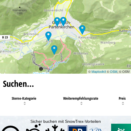
©
Maptoolkit
©
OSM
, © OSM
Suchen…
Sterne-Kategorie
Weiterempfehlungsrate
Preis
Sicher buchen mit SnowTrex-Vorteilen