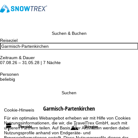
Suchen & Buchen
Reiseziel
Zeitraum & Dauer
07.08.26 – 31.05.28 | 7 Nächte
Personen
beliebig
Suchen
Garmisch-Partenkirchen
Cookie-Hinweis
Für ein optimales Webangebot erheben wir mit Hilfe von Cookies
Nutzungsinformationen, die wir, die TravelTrex GmbH, auch mit
Übersicht
Skiregion
unseren Partnern teilen. Auf Basis Ihrer Aktivitäten werden dabei
Nutzungsprofile anhand von Endgeräte- und
Browserinformationen erstellt. Diese Nutzungsprofile dienen der