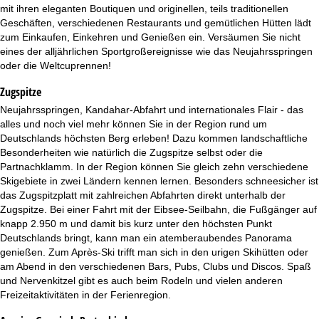
t
mit ihren eleganten Boutiquen und originellen, teils traditionellen
Geschäften, verschiedenen Restaurants und gemütlichen Hütten lädt
e
zum Einkaufen, Einkehren und Genießen ein. Versäumen Sie nicht
eines der alljährlichen Sportgroßereignisse wie das Neujahrsspringen
oder die Weltcuprennen!
Zugspitze
Neujahrsspringen, Kandahar-Abfahrt und internationales Flair - das
alles und noch viel mehr können Sie in der Region rund um
Deutschlands höchsten Berg erleben! Dazu kommen landschaftliche
Besonderheiten wie natürlich die Zugspitze selbst oder die
Partnachklamm. In der Region können Sie gleich zehn verschiedene
Skigebiete in zwei Ländern kennen lernen. Besonders schneesicher ist
das Zugspitzplatt mit zahlreichen Abfahrten direkt unterhalb der
Zugspitze. Bei einer Fahrt mit der Eibsee-Seilbahn, die Fußgänger auf
knapp 2.950 m und damit bis kurz unter den höchsten Punkt
Deutschlands bringt, kann man ein atemberaubendes Panorama
genießen. Zum Après-Ski trifft man sich in den urigen Skihütten oder
am Abend in den verschiedenen Bars, Pubs, Clubs und Discos. Spaß
und Nervenkitzel gibt es auch beim Rodeln und vielen anderen
Freizeitaktivitäten in der Ferienregion.