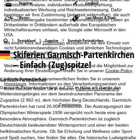
Skigebiet
Langlauf
statistischen Analyse, individuellen Produktempfehlung,
individualisierten Werbung und Reichweitenmessung. Dafür
benötigen wir Ihre Zustimmung (jederzeit widerrufbar), die auch
Wetter
Last-Minute & Deals
die Datenweitergabe bestimmter personenbezogener Daten an
Drittanbieter in Drittländern außerhalb des Europäischen
Wirtschaftsraumes umfasst, wie Google oder Microsoft in den
USA.
S
Deutschland
Zugspitze
Garmisch-Partenkirchen
Mit einem Klick auf
Zustimmen
akzeptieren Sie den Einsatz von
nicht funktionsnotwendigen Cookies und ähnlichen Technologien.
Skiferien
Garmisch-Partenkirchen
t
Wenn Sie
Ablehnen
klicken, verwenden wir nur technisch und zur
Vertragserfüllung notwendige Dienste.
– Einfach (Zug)spitze!
Weitere Informationen zur Cookienutzung und die Möglichkeit zur
a
Änderung Ihrer Einstellungen finden Sie in unserer
Cookie-Policy
.
r
Informationen zum Verantwortlichen finden Sie in unserem
Garmisch-Partenkirchen
Impressum
. Informationen zu den Verarbeitungszwecken und
Garmisch-Partenkirchen liegt auf 707 m Höhe am Rande des
Ihren Rechten finden Sie in unserer
Datenschutzerklärung
.
t
Wettersteingebirges vor dem beeindruckenden Panorama der
Zugspitze (2.962 m), dem höchsten Berg Deutschlands. Garmisch-
s
Zustimmen
Partenkirchen hat rund 26.000 Einwohner. Der Austragungsort der
Olympischen Winterspiele 1936 versprüht noch heute eine ganz
e
besondere Atmosphäre. Garmisch-Partenkirchen ist zugleich
Deutschlands bedeutendster Wintersportort und einer der besten
i
heilklimatischen Kurorte. Ob Sie Erholung und Wellness oder Sport
und Spaß suchen, hier finden Sie alles. Die historische Ludwigstraße