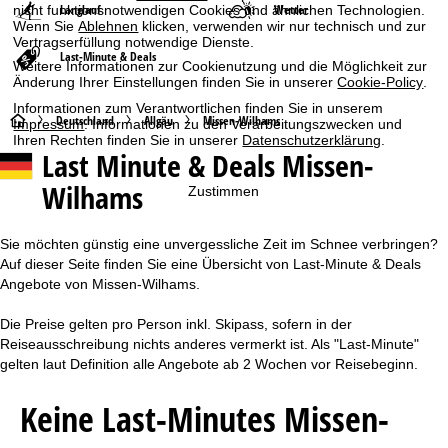
Langlauf
Wetter
nicht funktionsnotwendigen Cookies und ähnlichen Technologien.
Wenn Sie
Ablehnen
klicken, verwenden wir nur technisch und zur
Vertragserfüllung notwendige Dienste.
Last-Minute & Deals
Weitere Informationen zur Cookienutzung und die Möglichkeit zur
Änderung Ihrer Einstellungen finden Sie in unserer
Cookie-Policy
.
Informationen zum Verantwortlichen finden Sie in unserem
S
Deutschland
Allgäu
Missen-Wilhams
Impressum
. Informationen zu den Verarbeitungszwecken und
Ihren Rechten finden Sie in unserer
Datenschutzerklärung
.
Last Minute & Deals Missen-
t
Wilhams
Zustimmen
a
r
Sie möchten günstig eine unvergessliche Zeit im Schnee verbringen?
Auf dieser Seite finden Sie eine Übersicht von Last-Minute & Deals
t
Angebote von Missen-Wilhams.
Die Preise gelten pro Person inkl. Skipass, sofern in der
s
Reiseausschreibung nichts anderes vermerkt ist. Als "Last-Minute"
gelten laut Definition alle Angebote ab 2 Wochen vor Reisebeginn.
e
Keine Last-Minutes Missen-
i
t