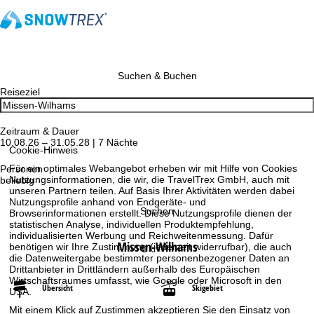
Suchen & Buchen
Reiseziel
Zeitraum & Dauer
10.08.26 – 31.05.28 | 7 Nächte
Cookie-Hinweis
Für ein optimales Webangebot erheben wir mit Hilfe von Cookies
Personen
Nutzungsinformationen, die wir, die TravelTrex GmbH, auch mit
beliebig
unseren Partnern teilen. Auf Basis Ihrer Aktivitäten werden dabei
Nutzungsprofile anhand von Endgeräte- und
Suchen
Browserinformationen erstellt. Diese Nutzungsprofile dienen der
statistischen Analyse, individuellen Produktempfehlung,
individualisierten Werbung und Reichweitenmessung. Dafür
Missen-Wilhams
benötigen wir Ihre Zustimmung (jederzeit widerrufbar), die auch
die Datenweitergabe bestimmter personenbezogener Daten an
Drittanbieter in Drittländern außerhalb des Europäischen
Wirtschaftsraumes umfasst, wie Google oder Microsoft in den
Übersicht
Skigebiet
USA.
Mit einem Klick auf
Zustimmen
akzeptieren Sie den Einsatz von