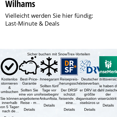
Wilhams
e
Vielleicht werden Sie hier fündig:
Last-Minute & Deals
Sicher buchen mit SnowTrex-Vorteilen
Kostenlos
Best-Price-
Schneegarantie
Reisepreis-
Deutscher
Reiserücktrittsvers
stornieren
Garantie
Sicherungsschein
Reiseverband
Sollten fünf
Sie haben d
&
Sollten Sie
Tage vor
Der DRSF
Der DRV ist die
Wahl zwisch
umbuchen
eine von uns
Reisebeginn
schützt
größte
der
Sie können
angebotene
(Ankunftstag)
Reisende, die
Organisation von
Reiserücktrit
innerhalb
Reise - mit
aufgrund von
eine
Reisebüros und
Versicheru
Details
Details
von 5 Tagen
gleicher
Schneemangel
Pauschalreise
Reiseveranstaltern
(inklusive 
Details
Details
Details
nach der
Leistung und
…
oder
in …
Buchung
Verfügbarkeit
verbundene