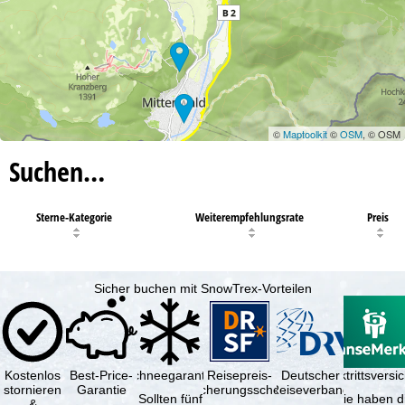
©
Maptoolkit
©
OSM
, © OSM
Suchen…
Sterne-Kategorie
Weiterempfehlungsrate
Preis
Sicher buchen mit SnowTrex-Vorteilen
Kostenlos
Best-Price-
Schneegarantie
Reisepreis-
Deutscher
Reiserücktrittsvers
stornieren
Garantie
Sicherungsschein
Reiseverband
Sollten fünf
Sie haben d
&