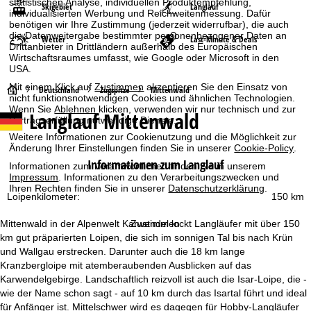
statistischen Analyse, individuellen Produktempfehlung,
Skigebiet
Langlauf
individualisierten Werbung und Reichweitenmessung. Dafür
benötigen wir Ihre Zustimmung (jederzeit widerrufbar), die auch
die Datenweitergabe bestimmter personenbezogener Daten an
Wetter
Last-Minute & Deals
Drittanbieter in Drittländern außerhalb des Europäischen
Wirtschaftsraumes umfasst, wie Google oder Microsoft in den
USA.
Mit einem Klick auf
Zustimmen
akzeptieren Sie den Einsatz von
S
Deutschland
Zugspitze
Mittenwald
nicht funktionsnotwendigen Cookies und ähnlichen Technologien.
Wenn Sie
Ablehnen
klicken, verwenden wir nur technisch und zur
Langlauf Mittenwald
t
Vertragserfüllung notwendige Dienste.
Weitere Informationen zur Cookienutzung und die Möglichkeit zur
a
Änderung Ihrer Einstellungen finden Sie in unserer
Cookie-Policy
.
Informationen zum Langlauf
Informationen zum Verantwortlichen finden Sie in unserem
r
Impressum
. Informationen zu den Verarbeitungszwecken und
Ihren Rechten finden Sie in unserer
Datenschutzerklärung
.
Loipenkilometer:
150 km
t
Mittenwald in der Alpenwelt Karwendel lockt Langläufer mit über 150
Zustimmen
s
km gut präparierten Loipen, die sich im sonnigen Tal bis nach Krün
und Wallgau erstrecken. Darunter auch die 18 km lange
e
Kranzbergloipe mit atemberaubenden Ausblicken auf das
Karwendelgebirge. Landschaftlich reizvoll ist auch die Isar-Loipe, die -
i
wie der Name schon sagt - auf 10 km durch das Isartal führt und ideal
für Anfänger ist. Mittelschwer wird es dagegen für Hobby-Langläufer