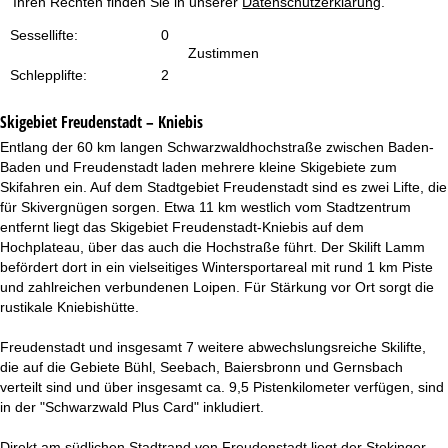
Ihren Rechten finden Sie in unserer
Datenschutzerklärung
.
t
Sessellifte:
0
e
Zustimmen
Schlepplifte:
2
Skigebiet
Freudenstadt – Kniebis
Entlang der 60 km langen Schwarzwaldhochstraße zwischen Baden-
Baden und Freudenstadt laden mehrere kleine Skigebiete zum
Skifahren ein. Auf dem Stadtgebiet Freudenstadt sind es zwei Lifte, die
für Skivergnügen sorgen. Etwa 11 km westlich vom Stadtzentrum
entfernt liegt das Skigebiet Freudenstadt-Kniebis auf dem
Hochplateau, über das auch die Hochstraße führt. Der Skilift Lamm
befördert dort in ein vielseitiges Wintersportareal mit rund 1 km Piste
und zahlreichen verbundenen Loipen. Für Stärkung vor Ort sorgt die
rustikale Kniebishütte.
Freudenstadt und insgesamt 7 weitere abwechslungsreiche Skilifte,
die auf die Gebiete Bühl, Seebach, Baiersbronn und Gernsbach
verteilt sind und über insgesamt ca. 9,5 Pistenkilometer verfügen, sind
in der "Schwarzwald Plus Card" inkludiert.
Direkt am südlichen Stadtrand von Freudenstadt liegt der Stokinger