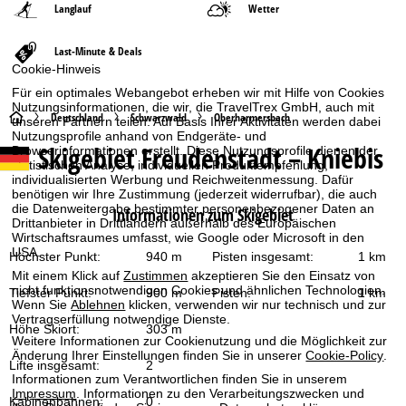
Langlauf
Wetter
Last-Minute & Deals
Cookie-Hinweis
Für ein optimales Webangebot erheben wir mit Hilfe von Cookies
Nutzungsinformationen, die wir, die TravelTrex GmbH, auch mit
S
Deutschland
Schwarzwald
Oberharmersbach
unseren Partnern teilen. Auf Basis Ihrer Aktivitäten werden dabei
Nutzungsprofile anhand von Endgeräte- und
Skigebiet
Freudenstadt – Kniebis
Browserinformationen erstellt. Diese Nutzungsprofile dienen der
t
statistischen Analyse, individuellen Produktempfehlung,
individualisierten Werbung und Reichweitenmessung. Dafür
a
benötigen wir Ihre Zustimmung (jederzeit widerrufbar), die auch
die Datenweitergabe bestimmter personenbezogener Daten an
Informationen zum Skigebiet
Drittanbieter in Drittländern außerhalb des Europäischen
r
Wirtschaftsraumes umfasst, wie Google oder Microsoft in den
USA.
Höchster Punkt:
940 m
Pisten insgesamt:
1 km
t
Mit einem Klick auf
Zustimmen
akzeptieren Sie den Einsatz von
nicht funktionsnotwendigen Cookies und ähnlichen Technologien.
Tiefster Punkt:
900 m
Pisten:
1 km
s
Wenn Sie
Ablehnen
klicken, verwenden wir nur technisch und zur
Vertragserfüllung notwendige Dienste.
Höhe Skiort:
303 m
e
Weitere Informationen zur Cookienutzung und die Möglichkeit zur
Änderung Ihrer Einstellungen finden Sie in unserer
Cookie-Policy
.
Lifte insgesamt:
2
i
Informationen zum Verantwortlichen finden Sie in unserem
Impressum
. Informationen zu den Verarbeitungszwecken und
Kabinenbahnen:
0