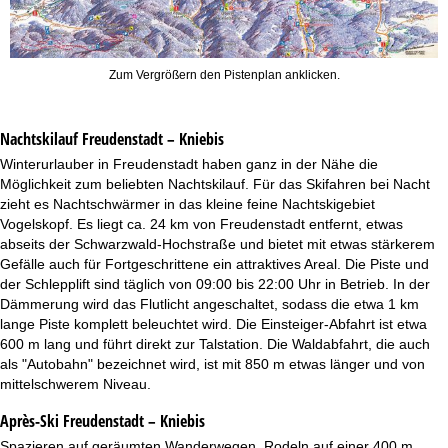
Zum Vergrößern den Pistenplan anklicken.
Nachtskilauf
Freudenstadt – Kniebis
Winterurlauber in Freudenstadt haben ganz in der Nähe die
Möglichkeit zum beliebten Nachtskilauf. Für das Skifahren bei Nacht
zieht es Nachtschwärmer in das kleine feine Nachtskigebiet
Vogelskopf. Es liegt ca. 24 km von Freudenstadt entfernt, etwas
abseits der Schwarzwald-Hochstraße und bietet mit etwas stärkerem
Gefälle auch für Fortgeschrittene ein attraktives Areal. Die Piste und
der Schlepplift sind täglich von 09:00 bis 22:00 Uhr in Betrieb. In der
Dämmerung wird das Flutlicht angeschaltet, sodass die etwa 1 km
lange Piste komplett beleuchtet wird. Die Einsteiger-Abfahrt ist etwa
600 m lang und führt direkt zur Talstation. Die Waldabfahrt, die auch
als "Autobahn" bezeichnet wird, ist mit 850 m etwas länger und von
mittelschwerem Niveau.
Après-Ski Freudenstadt – Kniebis
Spazieren auf geräumten Wanderwegen, Rodeln auf einer 400 m