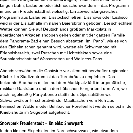
langen Bahn, Eislaufen oder Schneeschuhwandern – das Programm
in und um Freudenstadt ist vielseitig. Ein abwechslungsreiches
Programm aus Eislaufen, Eisstockschießen, Eisshows oder Eisdisco
wird in der Eislaufhalle im nahen Baiersbronn geboten. Bei schlechtem
Wetter können Sie auf Deutschlands größtem Marktplatz in
überdachten Arkaden shoppen gehen oder mit der ganzen Familie
dem Panorama-Bad einen Besuch abstatten. Im "Pano", wie es von
den Einheimischen genannt wird, warten ein Schwimmbad mit
Erlebnisbereich, zwei Rutschen mit Lichteffekten sowie eine
Saunalandschaft auf Wasserratten und Wellness-Fans.
Abends verwöhnen die Gastwirte vor allem mit herzhafter regionaler
Küche. Im Stadtzentrum ist das Turmbräu zu empfehlen. Das
bekannte Brauhaus mitten auf dem Marktplatz lädt in urgemütliche,
rustikale Gasträume und in den hübschen Biergarten Turm-Alm, wo
auch regelmäßig Partyabende stattfinden. Spezialitäten wie
Schwarzwälder Hirschbratwürste, Maultaschen vom Reh aus
heimischen Wäldern oder Buhlbacher Forellenfilet werden selbst in der
Kniebishütte im Skigebiet aufgetischt.
Snowpark Freudenstadt – Kniebis:
Snowpark
In den kleinen Skigebieten im Nordschwarzwald, wie etwa dem