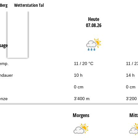
 Berg
Wetterstation Tal
Heute
07.08.26
sage
Temp.
11 / 20 °C
11 / 2
ndauer
10 h
14 h
0 cm
0 cm
enze
3’400 m
3’200
Morgens
Mitt