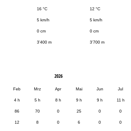
16 °C
12 °C
5 km/h
5 km/h
0 cm
0 cm
3’400 m
3’700 m
2026
Feb
Mrz
Apr
Mai
Jun
Jul
4 h
5 h
8 h
9 h
9 h
11 h
86
70
0
25
0
0
12
8
0
6
0
0