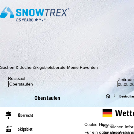
Abonnieren Sie unseren Newsletter und erfahren Sie als Erster 
Suchen & Buchen
Skigebietsberater
Meine Favoriten
Reiseziel
Zeitrau
08.08.26
S
Deutschla
Oberstaufen
t
Wett
Übersicht
a
Cookie-Hinweis
Sie suchen Infor
Skigebiet
Für ein optimales Webange
r
kann man sich au