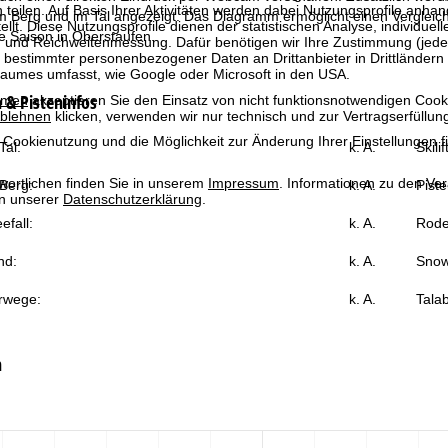
 teilen. Auf Basis Ihrer Aktivitäten werden dabei Nutzungsprofile anh
Berg und im Tal angezeigt. Das Diagramm ermöglicht einen Vergleich 
llt. Diese Nutzungsprofile dienen der statistischen Analyse, individue
e Saison in Oberstaufen.
g und Reichweitenmessung. Dafür benötigen wir Ihre Zustimmung (jederz
 bestimmter personenbezogener Daten an Drittanbieter in Drittländern
raumes umfasst, wie Google oder Microsoft in den USA.
& Pisteninfos
mmen
akzeptieren Sie den Einsatz von nicht funktionsnotwendigen Cook
blehnen
klicken, verwenden wir nur technisch und zur Vertragserfüllun
 Cookienutzung und die Möglichkeit zur Änderung Ihrer Einstellungen f
al:
k. A.
Skili
wortlichen finden Sie in unserem
Impressum
. Informationen zu den V
Berg:
k. A.
Piste
in unserer
Datenschutzerklärung
.
efall:
k. A.
Rode
nd:
k. A.
Snow
rwege:
k. A.
Talab
n