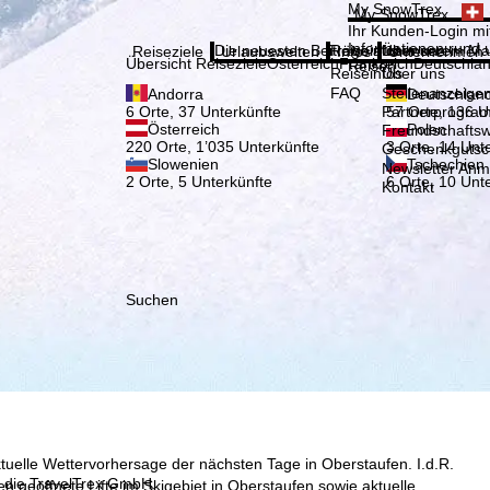
Bitte
My SnowTrex
My SnowTrex
Anmelden
Ihr Kunden-Login mit
Informationen rund 
Die neuesten Beiträge aus unserem Ma
Reiseinfos
Über uns
Reiseziele
Urlaubswelten
Infos
Unternehmen
Übersicht Reiseziele
Österreich
Frankreich
Deutschla
Reisen.
Reiseinfos
Über uns
FAQ
Stellenanzeige
Andorra
Deutschlan
Partnerprogra
6 Orte, 37 Unterkünfte
57 Orte, 136 U
Österreich
Polen
Freundschafts
220 Orte, 1’035 Unterkünfte
3 Orte, 14 Unt
Geschenkgutsc
Slowenien
Tschechien
Newsletter An
2 Orte, 5 Unterkünfte
6 Orte, 10 Unt
Kontakt
Suchen
ktuelle Wettervorhersage der nächsten Tage in Oberstaufen. I.d.R.
, die TravelTrex GmbH,
 geöffnete Lifte im Skigebiet in Oberstaufen sowie aktuelle