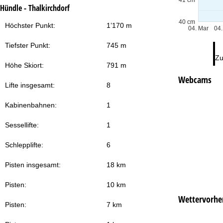
Hündle - Thalkirchdorf
40 cm
Höchster Punkt:
1’170 m
04. Mar
04.
Tiefster Punkt:
745 m
Zu
Höhe Skiort:
791 m
Webcams
Lifte insgesamt:
8
Kabinenbahnen:
1
Sessellifte:
1
Schlepplifte:
6
Pisten insgesamt:
18 km
Pisten:
10 km
Wettervorhe
Pisten:
7 km