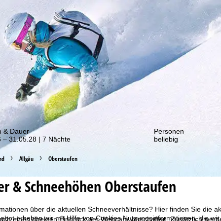
von unseren Rabatt-Aktionen!
m & Dauer
Personen
 – 31.05.28 | 7 Nächte
beliebig
nd
Allgäu
Oberstaufen
er & Schneehöhen Oberstaufen
mationen über die aktuellen Schneeverhältnisse? Hier finden Sie die a
bot erheben wir mit Hilfe von Cookies Nutzungsinformationen, die wir
ch einen direkten Eindruck per Webcam verschaffen. Zusätzlich werden