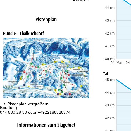
44 cm
Pistenplan
43 cm
Hündle - Thalkirchdorf
42 cm
41 cm
40 cm
04. Mar
04.
Tal
45 cm
44 cm
Pistenplan vergrößern
43 cm
Beratung
Öf
044 580 28 88 oder +4922188828374
Mo
Fr
42 cm
Sa
Informationen zum Skigebiet
41 cm