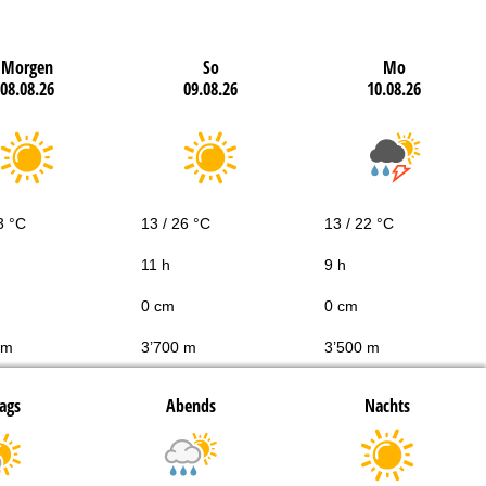
Morgen
So
Mo
08.08.26
09.08.26
10.08.26
3 °C
13 / 26 °C
13 / 22 °C
11 h
9 h
0 cm
0 cm
 m
3’700 m
3’500 m
ags
Abends
Nachts