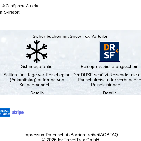
: © GeoSphere Austria
: Skiresort
Sicher buchen mit SnowTrex-Vorteilen
Schneegarantie
Reisepreis-Sicherungsschein
e
Sollten fünf Tage vor Reisebeginn
Der DRSF schützt Reisende, die e
(Ankunftstag) aufgrund von
Pauschalreise oder verbunden
Schneemangel …
Reiseleistungen …
Details
Details
Impressum
Datenschutz
Barrierefreiheit
AGB
FAQ
© 2026 by TravelTrex GmbH