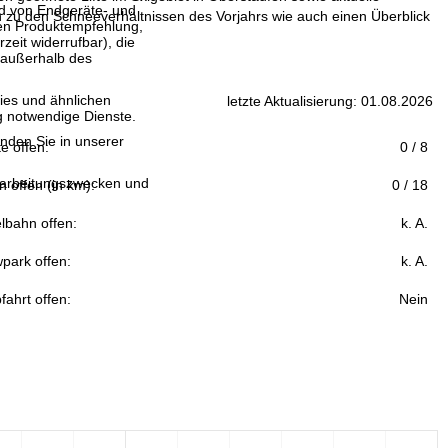
and von Endgeräte- und
zu den Schneeverhältnissen des Vorjahrs wie auch einen Überblick
llen Produktempfehlung,
eit widerrufbar), die
 außerhalb des
ies und ähnlichen
letzte Aktualisierung: 01.08.2026
g notwendige Dienste.
inden Sie in unserer
fte offen:
0 / 8
erarbeitungszwecken und
n offen (in km):
0 / 18
lbahn offen:
k. A.
park offen:
k. A.
fahrt offen:
Nein