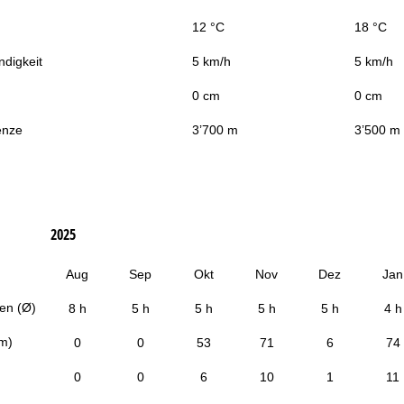
12 °C
18 °C
digkeit
5 km/h
5 km/h
0 cm
0 cm
enze
3’700 m
3’500 m
2025
Aug
Sep
Okt
Nov
Dez
Jan
en (Ø)
8 h
5 h
5 h
5 h
5 h
4 h
cm)
0
0
53
71
6
74
0
0
6
10
1
11