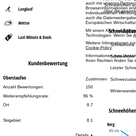
auch mit unseren Partnern
Schneehöhen am 
Browserinformationen erste
Langlauf
t
über die gesamt
individualisierten Werbun
auch die Datenweitergabe
Wetter
Europäischen Wirtschafts
s
Schneehöhen 
Mit einem Klick auf
Zusti
Technologien. Wenn Sie
A
e
Last-Minute & Deals
Weitere Informationen zur
Schneehöhe T
Cookie-Policy
.
i
Informationen zum Verant
Schneehöhe 
Ihren Rechten finden Sie 
t
Kundenbewertung
Letzter Schne
e
Oberstaufen
Zustimmen
Schneezusta
Anzahl Bewertungen:
150
Winterwande
Weiterempfehlungsrate:
96 %
Ort
8.7
Schneehöhe
Skigebiet
8.1
Berg
45 cm
Details