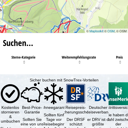
©
Maptoolkit
©
OSM
, © OSM
Suchen…
Sterne-Kategorie
Weiterempfehlungsrate
Preis
Sicher buchen mit SnowTrex-Vorteilen
Kostenlos
Best-Price-
Schneegarantie
Reisepreis-
Deutscher
Reiserücktrittsvers
stornieren
Garantie
Sicherungsschein
Reiseverband
Sollten fünf
Sie haben d
&
Sollten Sie
Tage vor
Der DRSF
Der DRV ist die
Wahl zwisch
umbuchen
eine von uns
Reisebeginn
schützt
größte
der