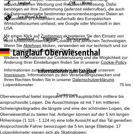
Langlauf
Wetter
individualisierten Werbung und Reichweitenmessung. Dafür
benötigen wir Ihre Zustimmung (jederzeit widerrufbar), die auch
die Datenweitergabe bestimmter personenbezogener Daten an
Last-Minute & Deals
Drittanbieter in Drittländern außerhalb des Europäischen
Wirtschaftsraumes umfasst, wie Google oder Microsoft in den
USA.
Mit einem Klick auf
Zustimmen
akzeptieren Sie den Einsatz von
S
Deutschland
Erzgebirge
Oberwiesenthal
nicht funktionsnotwendigen Cookies und ähnlichen Technologien.
Wenn Sie
Ablehnen
klicken, verwenden wir nur technisch und zur
Langlauf Oberwiesenthal
Vertragserfüllung notwendige Dienste.
t
Weitere Informationen zur Cookienutzung und die Möglichkeit zur
Änderung Ihrer Einstellungen finden Sie in unserer
Cookie-Policy
.
a
Informationen zum Langlauf
Informationen zum Verantwortlichen finden Sie in unserem
Impressum
. Informationen zu den Verarbeitungszwecken und
r
Ihren Rechten finden Sie in unserer
Datenschutzerklärung
.
Loipenkilometer:
75 km
t
Zustimmen
Oberwiesenthal bietet insgesamt 75 km hauptsächlich mittlere bis
s
anspruchsvolle Loipen. Die Aussichtsloipe ist mit 7 km mittleren
Schwierigkeitsgrades die längste und eine der schönsten Loipen, die
e
Oberwiesenthal zu bieten hat. Anfänger können auf der 5 km langen
Höhenloipe (1.115 - 1.124 m) eine tolle Aussicht auf das Tal genießen.
i
Anspruchsvolle Fahrer bevorzugen die 5 km lange Eliteloipe. 17
Loipenkilometer eignen sich als Skatingloipen.