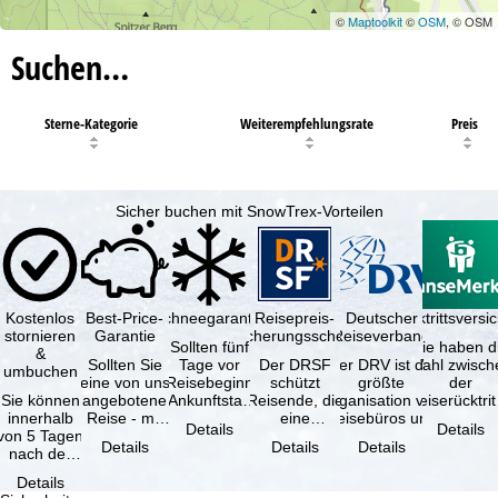
©
Maptoolkit
©
OSM
, © OSM
Suchen…
Sterne-Kategorie
Weiterempfehlungsrate
Preis
Sicher buchen mit SnowTrex-Vorteilen
Kostenlos
Best-Price-
Schneegarantie
Reisepreis-
Deutscher
Reiserücktrittsvers
stornieren
Garantie
Sicherungsschein
Reiseverband
Sollten fünf
Sie haben d
&
Sollten Sie
Tage vor
Der DRSF
Der DRV ist die
Wahl zwisch
umbuchen
eine von uns
Reisebeginn
schützt
größte
der
Sie können
angebotene
(Ankunftstag)
Reisende, die
Organisation von
Reiserücktrit
innerhalb
Reise - mit
aufgrund von
eine
Reisebüros und
Versicheru
Details
Details
von 5 Tagen
gleicher
Schneemangel
Pauschalreise
Reiseveranstaltern
(inklusive 
Details
Details
Details
nach der
Leistung und
…
oder
in …
Buchung
Verfügbarkeit
verbundene
Details
kostenfrei
…
Reiseleistungen