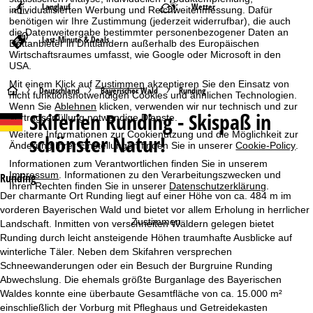
Langlauf
Wetter
individualisierten Werbung und Reichweitenmessung. Dafür
benötigen wir Ihre Zustimmung (jederzeit widerrufbar), die auch
die Datenweitergabe bestimmter personenbezogener Daten an
Last-Minute & Deals
Drittanbieter in Drittländern außerhalb des Europäischen
Wirtschaftsraumes umfasst, wie Google oder Microsoft in den
USA.
Mit einem Klick auf
Zustimmen
akzeptieren Sie den Einsatz von
S
Deutschland
Bayerischer Wald
Runding
nicht funktionsnotwendigen Cookies und ähnlichen Technologien.
Wenn Sie
Ablehnen
klicken, verwenden wir nur technisch und zur
Skiferien
Runding - Skispaß in
Vertragserfüllung notwendige Dienste.
t
Weitere Informationen zur Cookienutzung und die Möglichkeit zur
schönster Natur!
Änderung Ihrer Einstellungen finden Sie in unserer
Cookie-Policy
.
a
Informationen zum Verantwortlichen finden Sie in unserem
Impressum
. Informationen zu den Verarbeitungszwecken und
r
Runding
Ihren Rechten finden Sie in unserer
Datenschutzerklärung
.
Der charmante Ort Runding liegt auf einer Höhe von ca. 484 m im
t
vorderen Bayerischen Wald und bietet vor allem Erholung in herrlicher
Zustimmen
Landschaft. Inmitten von verschneiten Wäldern gelegen bietet
s
Runding durch leicht ansteigende Höhen traumhafte Ausblicke auf
winterliche Täler. Neben dem Skifahren versprechen
e
Schneewanderungen oder ein Besuch der Burgruine Runding
Abwechslung. Die ehemals größte Burganlage des Bayerischen
i
Waldes konnte eine überbaute Gesamtfläche von ca. 15.000 m²
einschließlich der Vorburg mit Pfleghaus und Getreidekasten