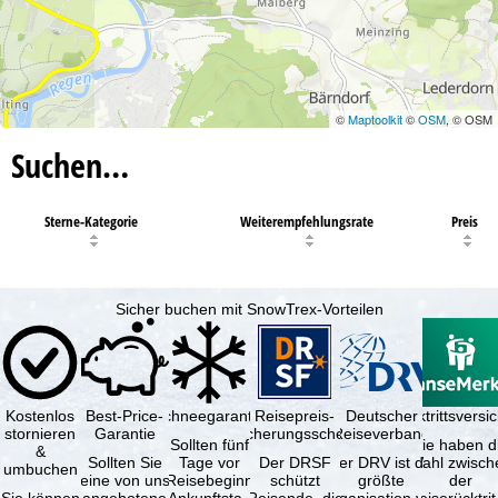
©
Maptoolkit
©
OSM
, © OSM
Suchen…
Sterne-Kategorie
Weiterempfehlungsrate
Preis
Sicher buchen mit SnowTrex-Vorteilen
Kostenlos
Best-Price-
Schneegarantie
Reisepreis-
Deutscher
Reiserücktrittsvers
stornieren
Garantie
Sicherungsschein
Reiseverband
Sollten fünf
Sie haben d
&
Sollten Sie
Tage vor
Der DRSF
Der DRV ist die
Wahl zwisch
umbuchen
eine von uns
Reisebeginn
schützt
größte
der