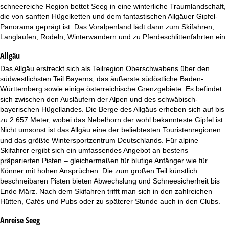
t
schneereiche Region bettet Seeg in eine winterliche Traumlandschaft,
die von sanften Hügelketten und dem fantastischen Allgäuer Gipfel-
e
Panorama geprägt ist. Das Voralpenland lädt dann zum Skifahren,
Langlaufen, Rodeln, Winterwandern und zu Pferdeschlittenfahrten ein.
Allgäu
Das Allgäu erstreckt sich als Teilregion Oberschwabens über den
südwestlichsten Teil Bayerns, das äußerste südöstliche Baden-
Württemberg sowie einige österreichische Grenzgebiete. Es befindet
sich zwischen den Ausläufern der Alpen und des schwäbisch-
bayerischen Hügellandes. Die Berge des Allgäus erheben sich auf bis
zu 2.657 Meter, wobei das Nebelhorn der wohl bekannteste Gipfel ist.
Nicht umsonst ist das Allgäu eine der beliebtesten Touristenregionen
und das größte Wintersportzentrum Deutschlands. Für alpine
Skifahrer ergibt sich ein umfassendes Angebot an bestens
präparierten Pisten – gleichermaßen für blutige Anfänger wie für
Könner mit hohen Ansprüchen. Die zum großen Teil künstlich
beschneibaren Pisten bieten Abwechslung und Schneesicherheit bis
Ende März. Nach dem Skifahren trifft man sich in den zahlreichen
Hütten, Cafés und Pubs oder zu späterer Stunde auch in den Clubs.
Anreise Seeg