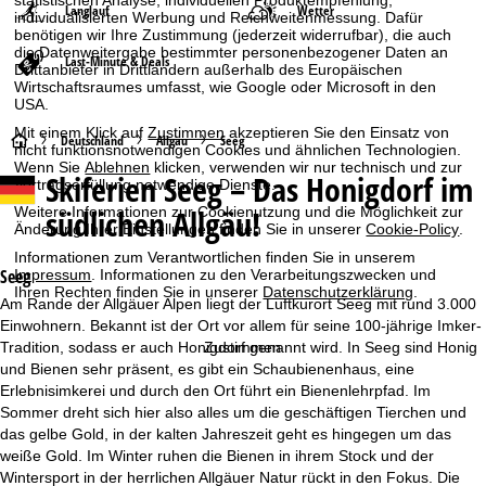
statistischen Analyse, individuellen Produktempfehlung,
Langlauf
Wetter
individualisierten Werbung und Reichweitenmessung. Dafür
benötigen wir Ihre Zustimmung (jederzeit widerrufbar), die auch
die Datenweitergabe bestimmter personenbezogener Daten an
Last-Minute & Deals
Drittanbieter in Drittländern außerhalb des Europäischen
Wirtschaftsraumes umfasst, wie Google oder Microsoft in den
USA.
Mit einem Klick auf
Zustimmen
akzeptieren Sie den Einsatz von
S
Deutschland
Allgäu
Seeg
nicht funktionsnotwendigen Cookies und ähnlichen Technologien.
Wenn Sie
Ablehnen
klicken, verwenden wir nur technisch und zur
Skiferien
Seeg – Das Honigdorf im
t
Vertragserfüllung notwendige Dienste.
südlichen Allgäu!
Weitere Informationen zur Cookienutzung und die Möglichkeit zur
a
Änderung Ihrer Einstellungen finden Sie in unserer
Cookie-Policy
.
Informationen zum Verantwortlichen finden Sie in unserem
r
Seeg
Impressum
. Informationen zu den Verarbeitungszwecken und
Ihren Rechten finden Sie in unserer
Datenschutzerklärung
.
Am Rande der Allgäuer Alpen liegt der Luftkurort Seeg mit rund 3.000
t
Einwohnern. Bekannt ist der Ort vor allem für seine 100-jährige Imker-
Zustimmen
Tradition, sodass er auch Honigdorf genannt wird. In Seeg sind Honig
s
und Bienen sehr präsent, es gibt ein Schaubienenhaus, eine
Erlebnisimkerei und durch den Ort führt ein Bienenlehrpfad. Im
e
Sommer dreht sich hier also alles um die geschäftigen Tierchen und
das gelbe Gold, in der kalten Jahreszeit geht es hingegen um das
i
weiße Gold. Im Winter ruhen die Bienen in ihrem Stock und der
Wintersport in der herrlichen Allgäuer Natur rückt in den Fokus. Die