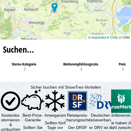
©
Maptoolkit
©
OSM
, © OSM
Suchen…
Sterne-Kategorie
Weiterempfehlungsrate
Preis
Sicher buchen mit SnowTrex-Vorteilen
Kostenlos
Best-Price-
Schneegarantie
Reisepreis-
Deutscher
Reiserücktrittsvers
stornieren
Garantie
Sicherungsschein
Reiseverband
Sollten fünf
Sie haben d
&
Sollten Sie
Tage vor
Der DRSF
Der DRV ist die
Wahl zwisch
umbuchen