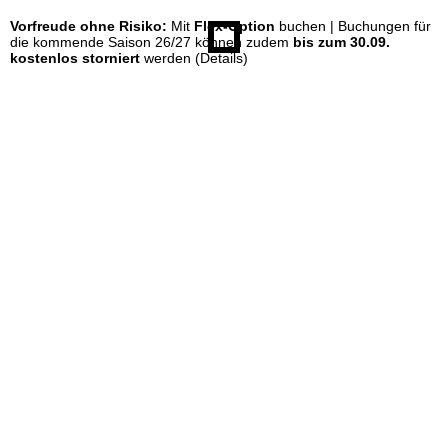
Vorfreude ohne Risiko:
Mit
Flex-Option
buchen | Buchungen für
e
die kommende Saison 26/27 können zudem
bis zum 30.09.
kostenlos storniert
werden
(Details)