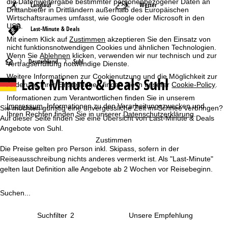
die Datenweitergabe bestimmter personenbezogener Daten an
Langlauf
Wetter
Drittanbieter in Drittländern außerhalb des Europäischen
Wirtschaftsraumes umfasst, wie Google oder Microsoft in den
USA.
Last-Minute & Deals
Mit einem Klick auf
Zustimmen
akzeptieren Sie den Einsatz von
nicht funktionsnotwendigen Cookies und ähnlichen Technologien.
Wenn Sie
Ablehnen
klicken, verwenden wir nur technisch und zur
S
Deutschland
Suhl
Vertragserfüllung notwendige Dienste.
Weitere Informationen zur Cookienutzung und die Möglichkeit zur
Last Minute & Deals Suhl
t
Änderung Ihrer Einstellungen finden Sie in unserer
Cookie-Policy
.
Informationen zum Verantwortlichen finden Sie in unserem
a
Impressum
. Informationen zu den Verarbeitungszwecken und
Sie möchten günstig eine unvergessliche Zeit im Schnee verbringen?
Ihren Rechten finden Sie in unserer
Datenschutzerklärung
.
Auf dieser Seite finden Sie eine Übersicht von Last-Minute & Deals
r
Angebote von Suhl.
Zustimmen
t
Die Preise gelten pro Person inkl. Skipass, sofern in der
Reiseausschreibung nichts anderes vermerkt ist. Als "Last-Minute"
s
gelten laut Definition alle Angebote ab 2 Wochen vor Reisebeginn.
e
Suchen...
i
Suchfilter
2
t