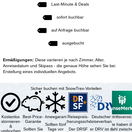
Last-Minute & Deals
sofort buchbar
auf Anfrage buchbar
ausgebucht
Ermäßigungen:
Diese variieren je nach Zimmer, Alter,
Anreisedatum und Skipass - die genaue Höhe sehen Sie bei
Erstellung eines individuellen Angebots.
Sicher buchen mit SnowTrex-Vorteilen
Kostenlos
Best-Price-
Schneegarantie
Reisepreis-
Deutscher
Reiserücktrittsvers
stornieren
Garantie
Sicherungsschein
Reiseverband
Sollten fünf
Sie haben d
&
Sollten Sie
Tage vor
Der DRSF
Der DRV ist die
Wahl zwisch
umbuchen