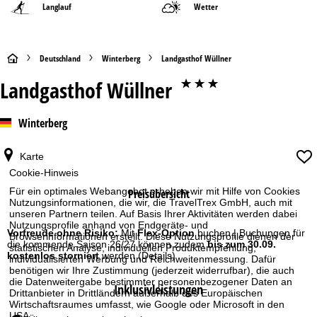
Langlauf
Wetter
S
Deutschland
Winterberg
Landgasthof Wüllner
Landgasthof Wüllner
***
t
a
Winterberg
r
Karte
Cookie-Hinweis
t
Für ein optimales Webangebot erheben wir mit Hilfe von Cookies
Preisübersicht
s
Nutzungsinformationen, die wir, die TravelTrex GmbH, auch mit
unseren Partnern teilen. Auf Basis Ihrer Aktivitäten werden dabei
Nutzungsprofile anhand von Endgeräte- und
e
Vorfreude ohne Risiko:
Mit
Flex-Option
buchen | Buchungen für
Browserinformationen erstellt. Diese Nutzungsprofile dienen der
die kommende Saison 26/27 können zudem
bis zum 30.09.
statistischen Analyse, individuellen Produktempfehlung,
kostenlos storniert
werden
(Details)
individualisierten Werbung und Reichweitenmessung. Dafür
i
benötigen wir Ihre Zustimmung (jederzeit widerrufbar), die auch
die Datenweitergabe bestimmter personenbezogener Daten an
Inklusivleistungen
t
Drittanbieter in Drittländern außerhalb des Europäischen
Wirtschaftsraumes umfasst, wie Google oder Microsoft in den
USA.