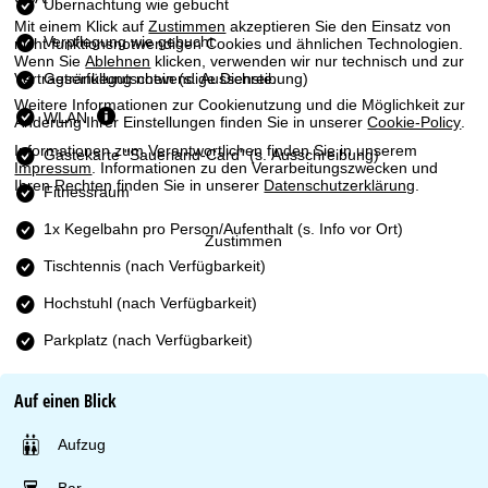
e
Übernachtung wie gebucht
Mit einem Klick auf
Zustimmen
akzeptieren Sie den Einsatz von
Verpflegung wie gebucht
nicht funktionsnotwendigen Cookies und ähnlichen Technologien.
Wenn Sie
Ablehnen
klicken, verwenden wir nur technisch und zur
Getränkegutschein (s. Ausschreibung)
Vertragserfüllung notwendige Dienste.
Weitere Informationen zur Cookienutzung und die Möglichkeit zur
WLAN
Änderung Ihrer Einstellungen finden Sie in unserer
Cookie-Policy
.
Informationen zum Verantwortlichen finden Sie in unserem
Gästekarte "Sauerland-Card" (s. Ausschreibung)
Impressum
. Informationen zu den Verarbeitungszwecken und
Ihren Rechten finden Sie in unserer
Datenschutzerklärung
.
Fitnessraum
1x Kegelbahn pro Person/Aufenthalt (s. Info vor Ort)
Zustimmen
Tischtennis (nach Verfügbarkeit)
Hochstuhl (nach Verfügbarkeit)
Parkplatz (nach Verfügbarkeit)
Auf einen Blick
Aufzug