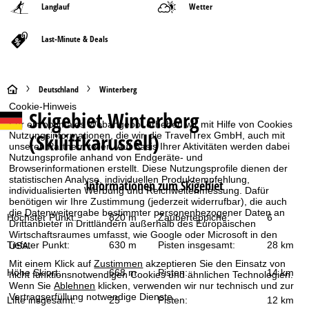
Langlauf
Wetter
Last-Minute & Deals
S
Deutschland
Winterberg
Cookie-Hinweis
Skigebiet
Winterberg
t
Für ein optimales Webangebot erheben wir mit Hilfe von Cookies
(Skiliftkarussell)
Nutzungsinformationen, die wir, die TravelTrex GmbH, auch mit
a
unseren Partnern teilen. Auf Basis Ihrer Aktivitäten werden dabei
Nutzungsprofile anhand von Endgeräte- und
Browserinformationen erstellt. Diese Nutzungsprofile dienen der
r
statistischen Analyse, individuellen Produktempfehlung,
Informationen zum Skigebiet
individualisierten Werbung und Reichweitenmessung. Dafür
benötigen wir Ihre Zustimmung (jederzeit widerrufbar), die auch
t
die Datenweitergabe bestimmter personenbezogener Daten an
Höchster Punkt:
820 m
Zauberteppiche:
6
Drittanbieter in Drittländern außerhalb des Europäischen
s
Wirtschaftsraumes umfasst, wie Google oder Microsoft in den
Tiefster Punkt:
630 m
Pisten insgesamt:
28 km
USA.
e
Mit einem Klick auf
Zustimmen
akzeptieren Sie den Einsatz von
Höhe Skiort:
668 m
Pisten:
14 km
nicht funktionsnotwendigen Cookies und ähnlichen Technologien.
Wenn Sie
Ablehnen
klicken, verwenden wir nur technisch und zur
i
Vertragserfüllung notwendige Dienste.
Lifte insgesamt:
25
Pisten:
12 km