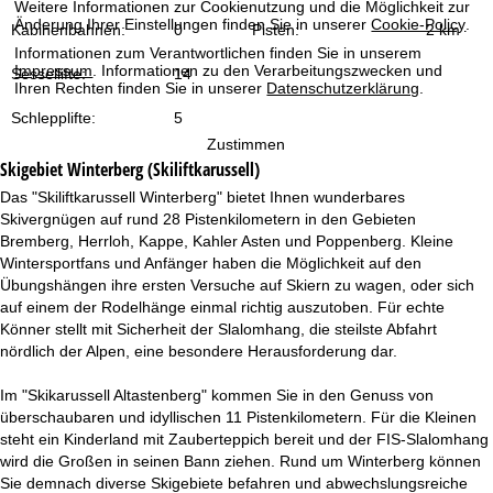
Weitere Informationen zur Cookienutzung und die Möglichkeit zur
t
Änderung Ihrer Einstellungen finden Sie in unserer
Cookie-Policy
.
Kabinenbahnen:
0
Pisten:
2 km
Informationen zum Verantwortlichen finden Sie in unserem
e
Impressum
. Informationen zu den Verarbeitungszwecken und
Sessellifte:
14
Ihren Rechten finden Sie in unserer
Datenschutzerklärung
.
Schlepplifte:
5
Zustimmen
Skigebiet
Winterberg (Skiliftkarussell)
Das "Skiliftkarussell Winterberg" bietet Ihnen wunderbares
Skivergnügen auf rund 28 Pistenkilometern in den Gebieten
Bremberg, Herrloh, Kappe, Kahler Asten und Poppenberg. Kleine
Wintersportfans und Anfänger haben die Möglichkeit auf den
Übungshängen ihre ersten Versuche auf Skiern zu wagen, oder sich
auf einem der Rodelhänge einmal richtig auszutoben. Für echte
Könner stellt mit Sicherheit der Slalomhang, die steilste Abfahrt
nördlich der Alpen, eine besondere Herausforderung dar.
Im "Skikarussell Altastenberg" kommen Sie in den Genuss von
überschaubaren und idyllischen 11 Pistenkilometern. Für die Kleinen
steht ein Kinderland mit Zauberteppich bereit und der FIS-Slalomhang
wird die Großen in seinen Bann ziehen. Rund um Winterberg können
Sie demnach diverse Skigebiete befahren und abwechslungsreiche