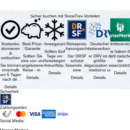
Sicher buchen mit SnowTrex-Vorteilen
Kostenlos
Best-Price-
Schneegarantie
Reisepreis-
Deutscher
Reiserücktrittsvers
stornieren
Garantie
Sicherungsschein
Reiseverband
Sollten fünf
Sie haben d
&
Sollten Sie
Tage vor
Der DRSF
Der DRV ist die
Wahl zwisch
umbuchen
eine von uns
Reisebeginn
schützt
größte
der
Sie können
angebotene
(Ankunftstag)
Reisende, die
Organisation von
Reiserücktrit
innerhalb
Reise - mit
aufgrund von
eine
Reisebüros und
Versicheru
Details
Details
von 5 Tagen
gleicher
Schneemangel
Pauschalreise
Reiseveranstaltern
(inklusive 
Details
Details
Details
nach der
Leistung und
…
oder
in …
Buchung
Verfügbarkeit
verbundene
Details
kostenfrei
…
Reiseleistungen
Sicherheit
:
zurücktreten,
…
…
Zahlungsarten
:
Social Media
: