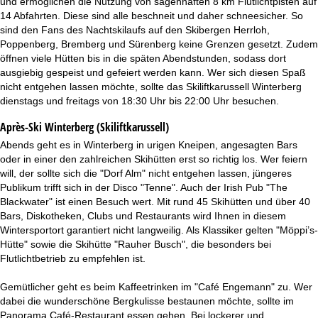
und ermöglichen die Nutzung von sagenhaften 8 km Flutlichtpisten auf
14 Abfahrten. Diese sind alle beschneit und daher schneesicher. So
sind den Fans des Nachtskilaufs auf den Skibergen Herrloh,
Poppenberg, Bremberg und Sürenberg keine Grenzen gesetzt. Zudem
öffnen viele Hütten bis in die späten Abendstunden, sodass dort
ausgiebig gespeist und gefeiert werden kann. Wer sich diesen Spaß
nicht entgehen lassen möchte, sollte das Skiliftkarussell Winterberg
dienstags und freitags von 18:30 Uhr bis 22:00 Uhr besuchen.
Après-Ski Winterberg (Skiliftkarussell)
Abends geht es in Winterberg in urigen Kneipen, angesagten Bars
oder in einer den zahlreichen Skihütten erst so richtig los. Wer feiern
will, der sollte sich die "Dorf Alm" nicht entgehen lassen, jüngeres
Publikum trifft sich in der Disco "Tenne". Auch der Irish Pub "The
Blackwater" ist einen Besuch wert. Mit rund 45 Skihütten und über 40
Bars, Diskotheken, Clubs und Restaurants wird Ihnen in diesem
Wintersportort garantiert nicht langweilig. Als Klassiker gelten "Möppi’s-
Hütte" sowie die Skihütte "Rauher Busch", die besonders bei
Flutlichtbetrieb zu empfehlen ist.
Gemütlicher geht es beim Kaffeetrinken im "Café Engemann" zu. Wer
dabei die wunderschöne Bergkulisse bestaunen möchte, sollte im
Panorama Café-Restaurant essen gehen. Bei lockerer und