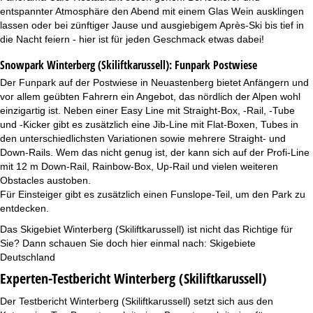
entspannter Atmosphäre den Abend mit einem Glas Wein ausklingen
lassen oder bei zünftiger Jause und ausgiebigem Après-Ski bis tief in
die Nacht feiern - hier ist für jeden Geschmack etwas dabei!
Snowpark Winterberg (Skiliftkarussell):
Funpark Postwiese
Der Funpark auf der Postwiese in Neuastenberg bietet Anfängern und
vor allem geübten Fahrern ein Angebot, das nördlich der Alpen wohl
einzigartig ist. Neben einer Easy Line mit Straight-Box, -Rail, -Tube
und -Kicker gibt es zusätzlich eine Jib-Line mit Flat-Boxen, Tubes in
den unterschiedlichsten Variationen sowie mehrere Straight- und
Down-Rails. Wem das nicht genug ist, der kann sich auf der Profi-Line
mit 12 m Down-Rail, Rainbow-Box, Up-Rail und vielen weiteren
Obstacles austoben.
Für Einsteiger gibt es zusätzlich einen Funslope-Teil, um den Park zu
entdecken.
Das Skigebiet Winterberg (Skiliftkarussell) ist nicht das Richtige für
Sie? Dann schauen Sie doch hier einmal nach:
Skigebiete
Deutschland
Experten-Testbericht Winterberg (Skiliftkarussell)
Der Testbericht Winterberg (Skiliftkarussell) setzt sich aus den