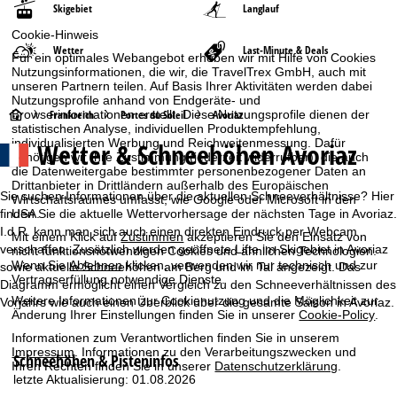
Skigebiet
Langlauf
Cookie-Hinweis
Wetter
Last-Minute & Deals
Für ein optimales Webangebot erheben wir mit Hilfe von Cookies
Nutzungsinformationen, die wir, die TravelTrex GmbH, auch mit
unseren Partnern teilen. Auf Basis Ihrer Aktivitäten werden dabei
Nutzungsprofile anhand von Endgeräte- und
S
Browserinformationen erstellt. Diese Nutzungsprofile dienen der
Frankreich
Portes du Soleil
Avoriaz
statistischen Analyse, individuellen Produktempfehlung,
individualisierten Werbung und Reichweitenmessung. Dafür
Wetter & Schneehöhen Avoriaz
t
benötigen wir Ihre Zustimmung (jederzeit widerrufbar), die auch
die Datenweitergabe bestimmter personenbezogener Daten an
Drittanbieter in Drittländern außerhalb des Europäischen
a
Sie suchen Informationen über die aktuellen Schneeverhältnisse? Hier
Wirtschaftsraumes umfasst, wie Google oder Microsoft in den
finden Sie die aktuelle Wettervorhersage der nächsten Tage in Avoriaz.
USA.
r
I.d.R. kann man sich auch einen direkten Eindruck per Webcam
Mit einem Klick auf
Zustimmen
akzeptieren Sie den Einsatz von
verschaffen. Zusätzlich werden geöffnete Lifte im Skigebiet in Avoriaz
nicht funktionsnotwendigen Cookies und ähnlichen Technologien.
t
Wenn Sie
Ablehnen
klicken, verwenden wir nur technisch und zur
sowie aktuelle Schneehöhen am Berg und im Tal angezeigt. Das
Vertragserfüllung notwendige Dienste.
Diagramm ermöglicht einen Vergleich zu den Schneeverhältnissen des
s
Weitere Informationen zur Cookienutzung und die Möglichkeit zur
Vorjahrs wie auch einen Überblick über die gesamte Saison in Avoriaz.
Änderung Ihrer Einstellungen finden Sie in unserer
Cookie-Policy
.
e
Informationen zum Verantwortlichen finden Sie in unserem
Impressum
. Informationen zu den Verarbeitungszwecken und
Schneehöhen & Pisteninfos
Ihren Rechten finden Sie in unserer
Datenschutzerklärung
.
i
letzte Aktualisierung: 01.08.2026