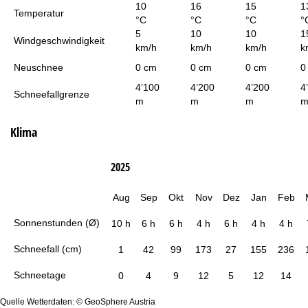
10
16
15
1
Temperatur
°C
°C
°C
°
5
10
10
1
Windgeschwindigkeit
km/h
km/h
km/h
k
Neuschnee
0 cm
0 cm
0 cm
0
4’100
4’200
4’200
4
Schneefallgrenze
m
m
m
Klima
2025
Aug
Sep
Okt
Nov
Dez
Jan
Feb
Sonnenstunden (Ø)
10 h
6 h
6 h
4 h
6 h
4 h
4 h
Schneefall (cm)
1
42
99
173
27
155
236
Schneetage
0
4
9
12
5
12
14
Quelle Wetterdaten: © GeoSphere Austria