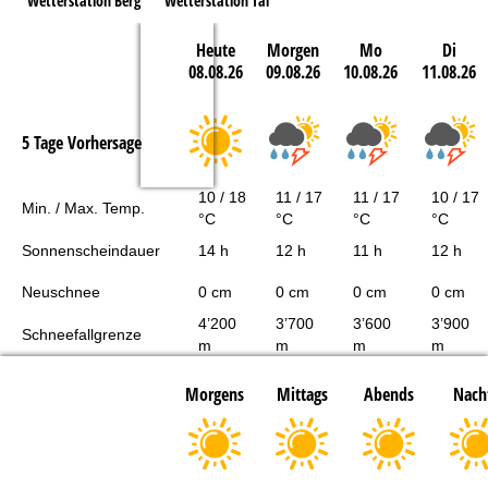
Wetterstation Berg
Wetterstation Tal
Heute
Morgen
Mo
Di
08.08.26
09.08.26
10.08.26
11.08.26
5 Tage Vorhersage
10 / 18
11 / 17
11 / 17
10 / 17
Min. / Max. Temp.
°C
°C
°C
°C
Sonnenscheindauer
14 h
12 h
11 h
12 h
Neuschnee
0 cm
0 cm
0 cm
0 cm
4’200
3’700
3’600
3’900
Schneefallgrenze
m
m
m
m
Morgens
Mittags
Abends
Nach