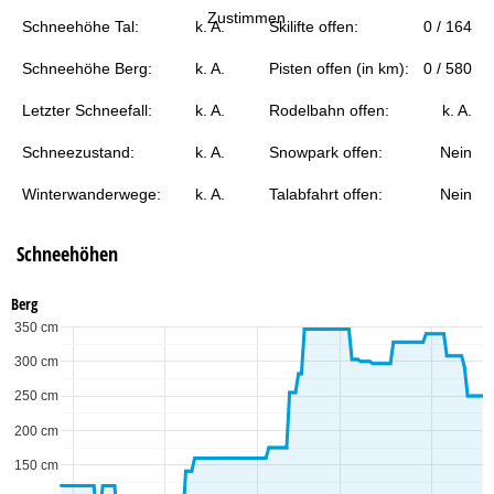
t
Zustimmen
Schneehöhe Tal:
k. A.
Skilifte offen:
0 / 164
e
Schneehöhe Berg:
k. A.
Pisten offen (in km):
0 / 580
Letzter Schneefall:
k. A.
Rodelbahn offen:
k. A.
Schneezustand:
k. A.
Snowpark offen:
Nein
Winterwanderwege:
k. A.
Talabfahrt offen:
Nein
Schneehöhen
Berg
350 cm
300 cm
250 cm
200 cm
150 cm