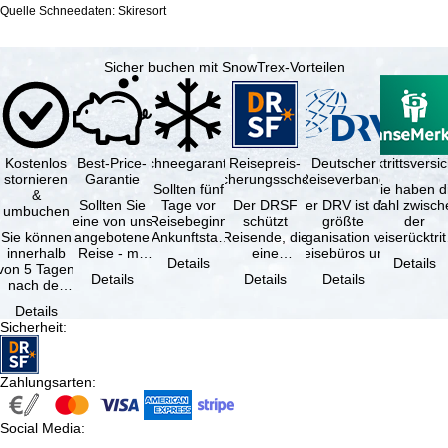
Quelle Schneedaten: Skiresort
Sicher buchen mit SnowTrex-Vorteilen
Kostenlos
Best-Price-
Schneegarantie
Reisepreis-
Deutscher
Reiserücktrittsvers
stornieren
Garantie
Sicherungsschein
Reiseverband
Sollten fünf
Sie haben d
&
Sollten Sie
Tage vor
Der DRSF
Der DRV ist die
Wahl zwisch
umbuchen
eine von uns
Reisebeginn
schützt
größte
der
Sie können
angebotene
(Ankunftstag)
Reisende, die
Organisation von
Reiserücktrit
innerhalb
Reise - mit
aufgrund von
eine
Reisebüros und
Versicheru
Details
Details
von 5 Tagen
gleicher
Schneemangel
Pauschalreise
Reiseveranstaltern
(inklusive 
Details
Details
Details
nach der
Leistung und
…
oder
in …
Buchung
Verfügbarkeit
verbundene
Details
kostenfrei
…
Reiseleistungen
Sicherheit
:
zurücktreten,
…
…
Zahlungsarten
:
Social Media
: