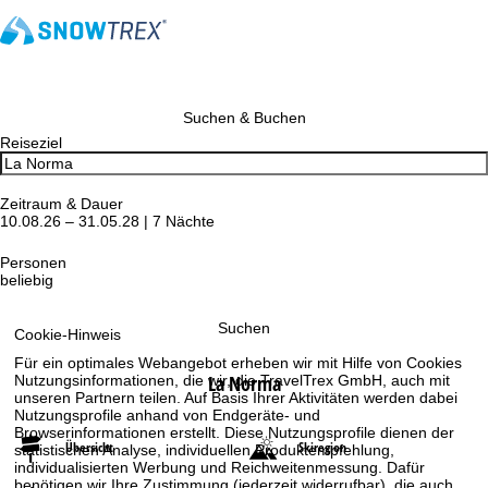
Suchen & Buchen
Reiseziel
Zeitraum & Dauer
10.08.26 – 31.05.28 | 7 Nächte
Personen
beliebig
Suchen
Cookie-Hinweis
Für ein optimales Webangebot erheben wir mit Hilfe von Cookies
La Norma
Nutzungsinformationen, die wir, die TravelTrex GmbH, auch mit
unseren Partnern teilen. Auf Basis Ihrer Aktivitäten werden dabei
Nutzungsprofile anhand von Endgeräte- und
Browserinformationen erstellt. Diese Nutzungsprofile dienen der
Übersicht
Skiregion
statistischen Analyse, individuellen Produktempfehlung,
individualisierten Werbung und Reichweitenmessung. Dafür
benötigen wir Ihre Zustimmung (jederzeit widerrufbar), die auch