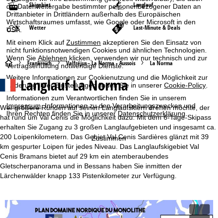
Skigebiet
Langlauf
die Datenweitergabe bestimmter personenbezogener Daten an
Drittanbieter in Drittländern außerhalb des Europäischen
Wirtschaftsraumes umfasst, wie Google oder Microsoft in den
Wetter
Last-Minute & Deals
USA.
Mit einem Klick auf
Zustimmen
akzeptieren Sie den Einsatz von
nicht funktionsnotwendigen Cookies und ähnlichen Technologien.
Wenn Sie
Ablehnen
klicken, verwenden wir nur technisch und zur
S
Frankreich
Valfréjus - La Norma - Aussois
La Norma
Vertragserfüllung notwendige Dienste.
Weitere Informationen zur Cookienutzung und die Möglichkeit zur
Langlauf La Norma
t
Änderung Ihrer Einstellungen finden Sie in unserer
Cookie-Policy
.
Informationen zum Verantwortlichen finden Sie in unserem
a
Impressum
. Informationen zu den Verarbeitungszwecken und
Wer größere Runden auf seinen Langlaufskiern drehen möchte, der
Ihren Rechten finden Sie in unserer
Datenschutzerklärung
.
hat rund um Val Cenis die Möglichkeit dazu. Mit dem 6-Tage-Skipass
r
erhalten Sie Zugang zu 3 großen Langlaufgebieten und insgesamt ca.
200 Loipenkilometern. Das Gebiet Val Cenis Sardières glänzt mit 39
Zustimmen
t
km gespurter Loipen für jedes Niveau. Das Langlaufskigebiet Val
Cenis Bramans bietet auf 29 km ein atemberaubendes
s
Gletscherpanorama und in Bessans haben Sie inmitten der
Lärchenwälder knapp 133 Pistenkilometer zur Verfügung.
e
i