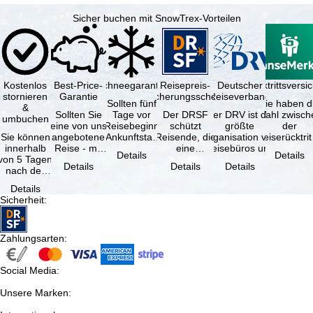
Sicher buchen mit SnowTrex-Vorteilen
Kostenlos
Best-Price-
Schneegarantie
Reisepreis-
Deutscher
Reiserücktrittsvers
stornieren
Garantie
Sicherungsschein
Reiseverband
Sollten fünf
Sie haben d
&
Sollten Sie
Tage vor
Der DRSF
Der DRV ist die
Wahl zwisch
umbuchen
eine von uns
Reisebeginn
schützt
größte
der
Sie können
angebotene
(Ankunftstag)
Reisende, die
Organisation von
Reiserücktrit
innerhalb
Reise - mit
aufgrund von
eine
Reisebüros und
Versicheru
Details
Details
von 5 Tagen
gleicher
Schneemangel
Pauschalreise
Reiseveranstaltern
(inklusive 
Details
Details
Details
nach der
Leistung und
…
oder
in …
Buchung
Verfügbarkeit
verbundene
Details
kostenfrei
…
Reiseleistungen
Sicherheit
:
zurücktreten,
…
…
Zahlungsarten
:
Social Media
:
Unsere Marken
: