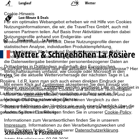
Langlauf
Wetter
Cookie-Hinweis
Last-Minute & Deals
Für ein optimales Webangebot erheben wir mit Hilfe von Cookies
Nutzungsinformationen, die wir, die TravelTrex GmbH, auch mit
unseren Partnern teilen. Auf Basis Ihrer Aktivitäten werden dabei
Nutzungsprofile anhand von Endgeräte- und
S
Frankreich
La Rosière
Browserinformationen erstellt. Diese Nutzungsprofile dienen der
statistischen Analyse, individuellen Produktempfehlung,
Wetter & Schneehöhen La Rosière
individualisierten Werbung und Reichweitenmessung. Dafür
t
benötigen wir Ihre Zustimmung (jederzeit widerrufbar), die auch
die Datenweitergabe bestimmter personenbezogener Daten an
a
Drittanbieter in Drittländern außerhalb des Europäischen
Sie suchen Informationen über die aktuellen Schneeverhältnisse? Hier
Wirtschaftsraumes umfasst, wie Google oder Microsoft in den
finden Sie die aktuelle Wettervorhersage der nächsten Tage in La
USA.
r
Rosière. I.d.R. kann man sich auch einen direkten Eindruck per
Mit einem Klick auf
Zustimmen
akzeptieren Sie den Einsatz von
Webcam verschaffen. Zusätzlich werden geöffnete Lifte im Skigebiet in
nicht funktionsnotwendigen Cookies und ähnlichen Technologien.
t
La Rosière sowie aktuelle Schneehöhen am Berg und im Tal
Wenn Sie
Ablehnen
klicken, verwenden wir nur technisch und zur
Vertragserfüllung notwendige Dienste.
angezeigt. Das Diagramm ermöglicht einen Vergleich zu den
s
Schneeverhältnissen des Vorjahrs wie auch einen Überblick über die
Weitere Informationen zur Cookienutzung und die Möglichkeit zur
Änderung Ihrer Einstellungen finden Sie in unserer
Cookie-Policy
.
gesamte Saison in La Rosière.
e
Informationen zum Verantwortlichen finden Sie in unserem
Impressum
. Informationen zu den Verarbeitungszwecken und
i
Ihren Rechten finden Sie in unserer
Datenschutzerklärung
.
Schneehöhen & Pisteninfos
letzte Aktualisierung: 02.08.2026