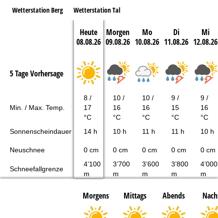
Wetterstation Berg
Wetterstation Tal
Heute
Morgen
Mo
Di
Mi
08.08.26
09.08.26
10.08.26
11.08.26
12.08.26
5 Tage Vorhersage
8 /
10 /
10 /
9 /
9 /
Min. / Max. Temp.
17
16
16
15
16
°C
°C
°C
°C
°C
Sonnenscheindauer
14 h
10 h
11 h
11 h
10 h
Neuschnee
0 cm
0 cm
0 cm
0 cm
0 cm
4’100
3’700
3’600
3’800
4’000
Schneefallgrenze
m
m
m
m
m
Morgens
Mittags
Abends
Nach