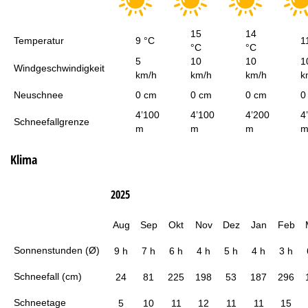
15
14
Temperatur
9 °C
1
°C
°C
5
10
10
1
Windgeschwindigkeit
km/h
km/h
km/h
k
Neuschnee
0 cm
0 cm
0 cm
0
4’100
4’100
4’200
4
Schneefallgrenze
m
m
m
Klima
2025
Aug
Sep
Okt
Nov
Dez
Jan
Feb
Sonnenstunden (Ø)
9 h
7 h
6 h
4 h
5 h
4 h
3 h
Schneefall (cm)
24
81
225
198
53
187
296
Schneetage
5
10
11
12
11
11
15