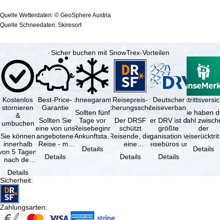
Quelle Wetterdaten: © GeoSphere Austria
Quelle Schneedaten: Skiresort
Sicher buchen mit SnowTrex-Vorteilen
Kostenlos
Best-Price-
Schneegarantie
Reisepreis-
Deutscher
Reiserücktrittsvers
stornieren
Garantie
Sicherungsschein
Reiseverband
Sollten fünf
Sie haben d
&
Sollten Sie
Tage vor
Der DRSF
Der DRV ist die
Wahl zwisch
umbuchen
eine von uns
Reisebeginn
schützt
größte
der
Sie können
angebotene
(Ankunftstag)
Reisende, die
Organisation von
Reiserücktrit
innerhalb
Reise - mit
aufgrund von
eine
Reisebüros und
Versicheru
Details
Details
von 5 Tagen
gleicher
Schneemangel
Pauschalreise
Reiseveranstaltern
(inklusive 
Details
Details
Details
nach der
Leistung und
…
oder
in …
Buchung
Verfügbarkeit
verbundene
Details
kostenfrei
…
Reiseleistungen
Sicherheit
:
zurücktreten,
…
…
Zahlungsarten
: