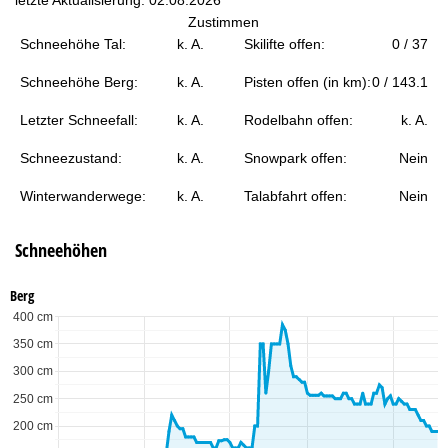
t
Zustimmen
Schneehöhe Tal:
k. A.
Skilifte offen:
0 / 37
e
Schneehöhe Berg:
k. A.
Pisten offen (in km):
0 / 143.1
Letzter Schneefall:
k. A.
Rodelbahn offen:
k. A.
Schneezustand:
k. A.
Snowpark offen:
Nein
Winterwanderwege:
k. A.
Talabfahrt offen:
Nein
Schneehöhen
Berg
400 cm
350 cm
300 cm
250 cm
200 cm