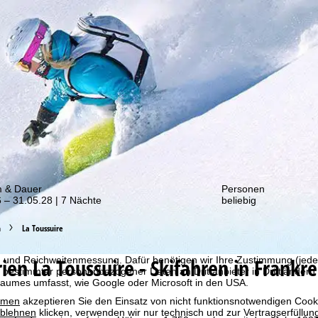
von unseren Rabatt-Aktionen!
m & Dauer
Personen
 – 31.05.28 | 7 Nächte
beliebig
bot erheben wir mit Hilfe von Cookies Nutzungsinformationen, die wir
h
La Toussuire
 teilen. Auf Basis Ihrer Aktivitäten werden dabei Nutzungsprofile anh
llt. Diese Nutzungsprofile dienen der statistischen Analyse, individue
rien
La Toussuire - Skifahren in Frank
g und Reichweitenmessung. Dafür benötigen wir Ihre Zustimmung (jederz
 bestimmter personenbezogener Daten an Drittanbieter in Drittländern
raumes umfasst, wie Google oder Microsoft in den USA.
mmen
akzeptieren Sie den Einsatz von nicht funktionsnotwendigen Cook
blehnen
klicken, verwenden wir nur technisch und zur Vertragserfüllun