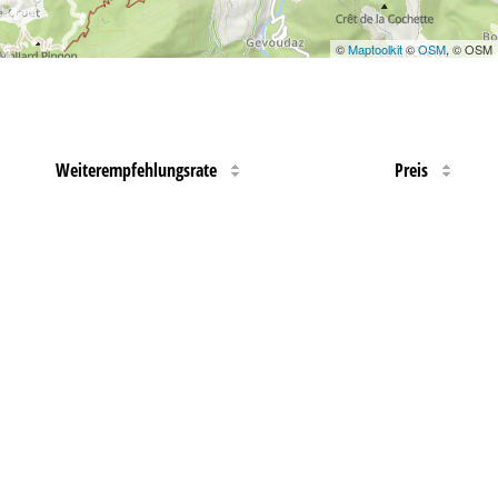
©
Maptoolkit
©
OSM
, © OSM
Weiterempfehlungsrate
Preis