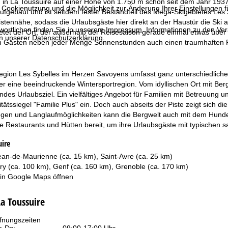
 in La Toussuire auf einer Höhe von 1.750 m schon seit dem Jahr 1937
 Cookienutzung und die Möglichkeit zur Änderung Ihrer Einstellungen f
ufgebaut und ist seitdem fester Bestandteil des Mega-Skigebietes Les
Pistennähe, sodass die Urlaubsgäste hier direkt an der Haustür die Ski 
wortlichen finden Sie in unserem
Impressum
. Informationen zu den V
etet der Ort, der außerhalb der Reisesaison gerade einmal etwas über
in unserer
Datenschutzerklärung
.
 Gästen neben jeder Menge Sonnenstunden auch einen traumhaften Pa
egion Les Sybelles im Herzen Savoyens umfasst ganz unterschiedliche 
ier eine beeindruckende Wintersportregion. Vom idyllischen Ort mit Ber
ndes Urlaubsziel. Ein vielfältiges Angebot für Familien mit Betreuun
itätssiegel "Familie Plus" ein. Doch auch abseits der Piste zeigt sich d
en und Langlaufmöglichkeiten kann die Bergwelt auch mit dem Hunde
e Restaurants und Hütten bereit, um ihre Urlaubsgäste mit typischen 
uire
ean-de-Maurienne (ca. 15 km), Saint-Avre (ca. 25 km)
y (ca. 100 km), Genf (ca. 160 km), Grenoble (ca. 170 km)
 in
Google Maps
öffnen
La Toussuire
fnungszeiten