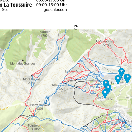
-Do:
09:00-17:00 Uhr
n La Toussuire
:
09:00-15:00 Uhr
-So:
geschlossen
Beratung
r Kontaktseite