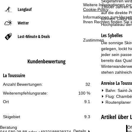
Skigefahren wird
Weitere Informationen zur
1960er Jahren a
Langlauf
Cookie-Policy
.
t
auf die direkte 
Informationen zum Verant
können. Dazu bi
Ihren Rechten finden Sie 
Wetter
s
Hochplateau den
Les Sybelles
e
Last-Minute & Deals
Zustimmen
Die sonnige Skir
i
gelegen, lockt h
jeder sein passe
t
Kundenbewertung
bereits das Qual
Winterwanderweg
e
stehen zahlreich
La Toussuire
Anreise La Touss
Anzahl Bewertungen:
32
Bahn: Saint-J
Weiterempfehlungsrate:
100 %
Flug: Chambér
Ort
9.1
Routenplaner
Artikel über 
Skigebiet
9.3
Beratung
Öf
Details