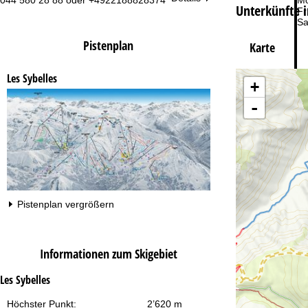
044 580 28 88 oder +4922188828374
Mo
Unterkünfte i
Fr
Sa
Pistenplan
Karte
Les Sybelles
+
-
Zu
Pistenplan vergrößern
Informationen zum Skigebiet
Les Sybelles
Höchster Punkt:
2’620 m