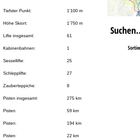
Tiefster Punkt:
1’100 m
Höhe Skiort:
1’750 m
Suchen
Lifte insgesamt:
61
Sortie
Kabinenbahnen:
1
Sessellifte:
25
Schlepplifte:
27
Zauberteppiche:
8
Pisten insgesamt:
275 km
Pisten:
59 km
Pisten:
194 km
Pisten:
22 km