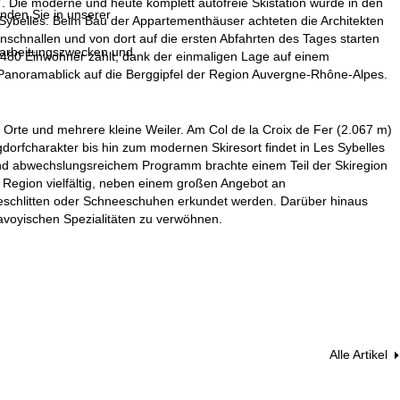
. Die moderne und heute komplett autofreie Skistation wurde in den
inden Sie in unserer
 Sybelles. Beim Bau der Appartementhäuser achteten die Architekten
anschnallen und von dort auf die ersten Abfahrten des Tages starten
erarbeitungszwecken und
 480 Einwohner zählt, dank der einmaligen Lage auf einem
noramablick auf die Berggipfel der Region Auvergne-Rhône-Alpes.
Orte und mehrere kleine Weiler. Am Col de la Croix de Fer (2.067 m)
gdorfcharakter bis hin zum modernen Skiresort findet in Les Sybelles
g und abwechslungsreichem Programm brachte einem Teil der Skiregion
ie Region vielfältig, neben einem großen Angebot an
schlitten oder Schneeschuhen erkundet werden. Darüber hinaus
savoyischen Spezialitäten zu verwöhnen.
Alle Artikel