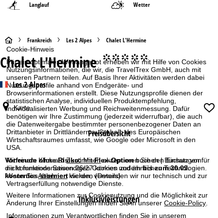
Langlauf
Wetter
S
Frankreich
Les 2 Alpes
Chalet L'Hermine
Cookie-Hinweis
Chalet L'Hermine
°°°°°
t
Für ein optimales Webangebot erheben wir mit Hilfe von Cookies
Nutzungsinformationen, die wir, die TravelTrex GmbH, auch mit
unseren Partnern teilen. Auf Basis Ihrer Aktivitäten werden dabei
a
Les 2 Alpes
Nutzungsprofile anhand von Endgeräte- und
Browserinformationen erstellt. Diese Nutzungsprofile dienen der
r
statistischen Analyse, individuellen Produktempfehlung,
Karte
individualisierten Werbung und Reichweitenmessung. Dafür
benötigen wir Ihre Zustimmung (jederzeit widerrufbar), die auch
t
die Datenweitergabe bestimmter personenbezogener Daten an
Drittanbieter in Drittländern außerhalb des Europäischen
Preisübersicht
s
Wirtschaftsraumes umfasst, wie Google oder Microsoft in den
USA.
e
Mit einem Klick auf
Zustimmen
akzeptieren Sie den Einsatz von
Vorfreude ohne Risiko:
Mit
Flex-Option
buchen | Buchungen für
nicht funktionsnotwendigen Cookies und ähnlichen Technologien.
die kommende Saison 26/27 können zudem
bis zum 30.09.
Wenn Sie
Ablehnen
klicken, verwenden wir nur technisch und zur
kostenlos storniert
werden
(Details)
i
Vertragserfüllung notwendige Dienste.
Weitere Informationen zur Cookienutzung und die Möglichkeit zur
Inklusivleistungen
t
Änderung Ihrer Einstellungen finden Sie in unserer
Cookie-Policy
.
Informationen zum Verantwortlichen finden Sie in unserem