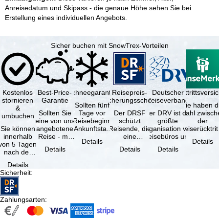
Anreisedatum und Skipass - die genaue Höhe sehen Sie bei
Erstellung eines individuellen Angebots.
Sicher buchen mit SnowTrex-Vorteilen
Kostenlos
Best-Price-
Schneegarantie
Reisepreis-
Deutscher
Reiserücktrittsvers
stornieren
Garantie
Sicherungsschein
Reiseverband
Sollten fünf
Sie haben d
&
Sollten Sie
Tage vor
Der DRSF
Der DRV ist die
Wahl zwisch
umbuchen
eine von uns
Reisebeginn
schützt
größte
der
Sie können
angebotene
(Ankunftstag)
Reisende, die
Organisation von
Reiserücktrit
innerhalb
Reise - mit
aufgrund von
eine
Reisebüros und
Versicheru
Details
Details
von 5 Tagen
gleicher
Schneemangel
Pauschalreise
Reiseveranstaltern
(inklusive 
Details
Details
Details
nach der
Leistung und
…
oder
in …
Buchung
Verfügbarkeit
verbundene
Details
kostenfrei
…
Reiseleistungen
Sicherheit
:
zurücktreten,
…
…
Zahlungsarten
: