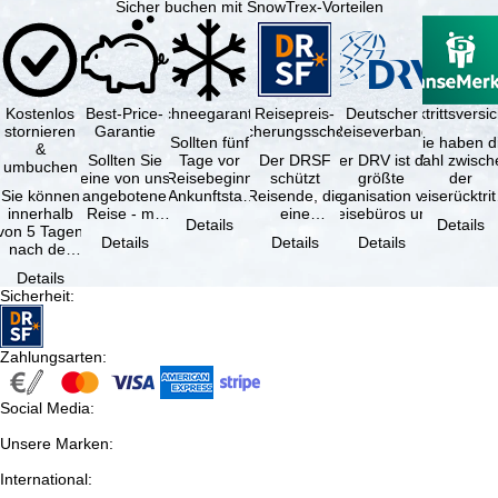
Sicher buchen mit SnowTrex-Vorteilen
Kostenlos
Best-Price-
Schneegarantie
Reisepreis-
Deutscher
Reiserücktrittsvers
stornieren
Garantie
Sicherungsschein
Reiseverband
Sollten fünf
Sie haben d
&
Sollten Sie
Tage vor
Der DRSF
Der DRV ist die
Wahl zwisch
umbuchen
eine von uns
Reisebeginn
schützt
größte
der
Sie können
angebotene
(Ankunftstag)
Reisende, die
Organisation von
Reiserücktrit
innerhalb
Reise - mit
aufgrund von
eine
Reisebüros und
Versicheru
Details
Details
von 5 Tagen
gleicher
Schneemangel
Pauschalreise
Reiseveranstaltern
(inklusive 
Details
Details
Details
nach der
Leistung und
…
oder
in …
Buchung
Verfügbarkeit
verbundene
Details
kostenfrei
…
Reiseleistungen
Sicherheit
:
zurücktreten,
…
…
Zahlungsarten
:
Social Media
:
Unsere Marken
:
International
: