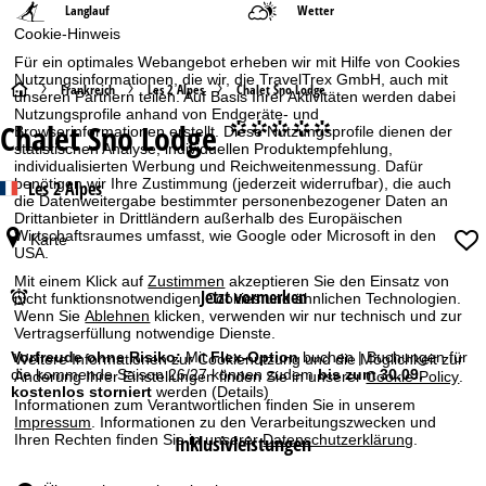
Langlauf
Wetter
Cookie-Hinweis
Für ein optimales Webangebot erheben wir mit Hilfe von Cookies
Nutzungsinformationen, die wir, die TravelTrex GmbH, auch mit
S
Frankreich
Les 2 Alpes
Chalet Sno Lodge
unseren Partnern teilen. Auf Basis Ihrer Aktivitäten werden dabei
Nutzungsprofile anhand von Endgeräte- und
Chalet Sno Lodge
°°°°°
Browserinformationen erstellt. Diese Nutzungsprofile dienen der
t
statistischen Analyse, individuellen Produktempfehlung,
individualisierten Werbung und Reichweitenmessung. Dafür
a
benötigen wir Ihre Zustimmung (jederzeit widerrufbar), die auch
Les 2 Alpes
die Datenweitergabe bestimmter personenbezogener Daten an
Drittanbieter in Drittländern außerhalb des Europäischen
r
Wirtschaftsraumes umfasst, wie Google oder Microsoft in den
Karte
USA.
t
Mit einem Klick auf
Zustimmen
akzeptieren Sie den Einsatz von
Jetzt vormerken
nicht funktionsnotwendigen Cookies und ähnlichen Technologien.
s
Wenn Sie
Ablehnen
klicken, verwenden wir nur technisch und zur
Vertragserfüllung notwendige Dienste.
e
Vorfreude ohne Risiko:
Mit
Flex-Option
buchen | Buchungen für
Weitere Informationen zur Cookienutzung und die Möglichkeit zur
die kommende Saison 26/27 können zudem
bis zum 30.09.
Änderung Ihrer Einstellungen finden Sie in unserer
Cookie-Policy
.
kostenlos storniert
werden
(Details)
i
Informationen zum Verantwortlichen finden Sie in unserem
Impressum
. Informationen zu den Verarbeitungszwecken und
Inklusivleistungen
Ihren Rechten finden Sie in unserer
Datenschutzerklärung
.
t