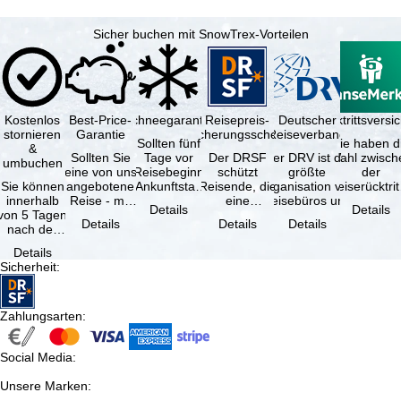
Sicher buchen mit SnowTrex-Vorteilen
Kostenlos
Best-Price-
Schneegarantie
Reisepreis-
Deutscher
Reiserücktrittsvers
stornieren
Garantie
Sicherungsschein
Reiseverband
Sollten fünf
Sie haben d
&
Sollten Sie
Tage vor
Der DRSF
Der DRV ist die
Wahl zwisch
umbuchen
eine von uns
Reisebeginn
schützt
größte
der
Sie können
angebotene
(Ankunftstag)
Reisende, die
Organisation von
Reiserücktrit
innerhalb
Reise - mit
aufgrund von
eine
Reisebüros und
Versicheru
Details
Details
von 5 Tagen
gleicher
Schneemangel
Pauschalreise
Reiseveranstaltern
(inklusive 
Details
Details
Details
nach der
Leistung und
…
oder
in …
Buchung
Verfügbarkeit
verbundene
Details
kostenfrei
…
Reiseleistungen
Sicherheit
:
zurücktreten,
…
…
Zahlungsarten
:
Social Media
:
Unsere Marken
: