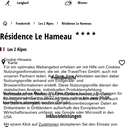
Langlauf
Wetter
S
Frankreich
Les 2 Alpes
Résidence Le Hameau
Résidence Le Hameau
****
t
a
Les 2 Alpes
r
Cookie-Hinweis
Karte
Für ein optimales Webangebot erheben wir mit Hilfe von Cookies
t
Nutzungsinformationen, die wir, die TravelTrex GmbH, auch mit
unseren Partnern teilen. Auf Basis Ihrer Aktivitäten werden dabei
Preisübersicht
Nutzungsprofile anhand von Endgeräte- und
s
Browserinformationen erstellt. Diese Nutzungsprofile dienen der
statistischen Analyse, individuellen Produktempfehlung,
e
Vorfreude ohne Risiko:
Mit
Flex-Option
buchen | Buchungen für
individualisierten Werbung und Reichweitenmessung. Dafür
die kommende Saison 26/27 können zudem
bis zum 30.09.
benötigen wir Ihre Zustimmung (jederzeit widerrufbar), die auch
kostenlos storniert
werden
(Details)
die Datenweitergabe bestimmter personenbezogener Daten an
i
Drittanbieter in Drittländern außerhalb des Europäischen
Wirtschaftsraumes umfasst, wie Google oder Microsoft in den
Inklusivleistungen
t
USA.
Mit einem Klick auf
Zustimmen
akzeptieren Sie den Einsatz von