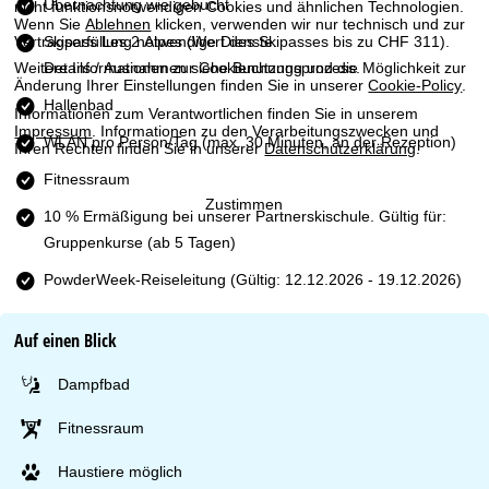
e
Übernachtung wie gebucht
nicht funktionsnotwendigen Cookies und ähnlichen Technologien.
Wenn Sie
Ablehnen
klicken, verwenden wir nur technisch und zur
Skipass Les 2 Alpes
(Wert des Skipasses bis zu CHF 311).
Vertragserfüllung notwendige Dienste.
Details / Ausnahmen siehe Buchungsprozess.
Weitere Informationen zur Cookienutzung und die Möglichkeit zur
Änderung Ihrer Einstellungen finden Sie in unserer
Cookie-Policy
.
Hallenbad
Informationen zum Verantwortlichen finden Sie in unserem
Impressum
. Informationen zu den Verarbeitungszwecken und
WLAN pro Person/Tag (max. 30 Minuten, an der Rezeption)
Ihren Rechten finden Sie in unserer
Datenschutzerklärung
.
Fitnessraum
Zustimmen
10 % Ermäßigung bei unserer Partnerskischule. Gültig für:
Gruppenkurse (ab 5 Tagen)
PowderWeek-Reiseleitung (Gültig: 12.12.2026 - 19.12.2026)
Auf einen Blick
Dampfbad
Fitnessraum
Haustiere möglich