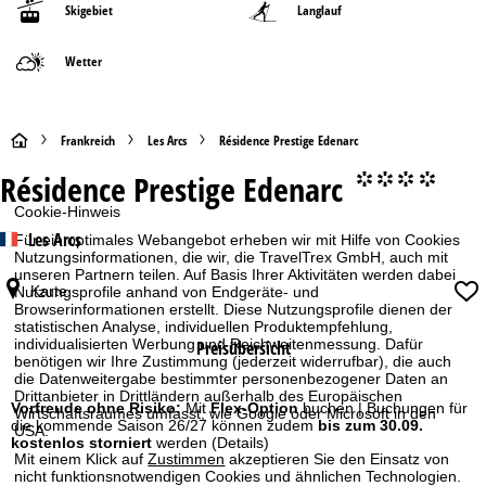
Skigebiet
Langlauf
Wetter
S
Frankreich
Les Arcs
Résidence Prestige Edenarc
Résidence Prestige Edenarc
°°°°
t
Cookie-Hinweis
a
Les Arcs
Für ein optimales Webangebot erheben wir mit Hilfe von Cookies
Nutzungsinformationen, die wir, die TravelTrex GmbH, auch mit
r
unseren Partnern teilen. Auf Basis Ihrer Aktivitäten werden dabei
Karte
Nutzungsprofile anhand von Endgeräte- und
Browserinformationen erstellt. Diese Nutzungsprofile dienen der
t
statistischen Analyse, individuellen Produktempfehlung,
individualisierten Werbung und Reichweitenmessung. Dafür
Preisübersicht
benötigen wir Ihre Zustimmung (jederzeit widerrufbar), die auch
s
die Datenweitergabe bestimmter personenbezogener Daten an
Drittanbieter in Drittländern außerhalb des Europäischen
e
Vorfreude ohne Risiko:
Mit
Flex-Option
buchen | Buchungen für
Wirtschaftsraumes umfasst, wie Google oder Microsoft in den
die kommende Saison 26/27 können zudem
bis zum 30.09.
USA.
kostenlos storniert
werden
(Details)
i
Mit einem Klick auf
Zustimmen
akzeptieren Sie den Einsatz von
nicht funktionsnotwendigen Cookies und ähnlichen Technologien.