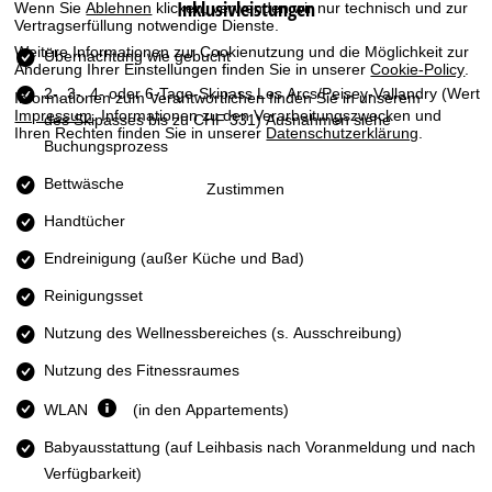
Inklusivleistungen
Wenn Sie
Ablehnen
klicken, verwenden wir nur technisch und zur
t
Vertragserfüllung notwendige Dienste.
Weitere Informationen zur Cookienutzung und die Möglichkeit zur
e
Übernachtung wie gebucht
Änderung Ihrer Einstellungen finden Sie in unserer
Cookie-Policy
.
2-, 3-, 4- oder 6-Tage-Skipass Les Arcs/Peisey-Vallandry
(Wert
Informationen zum Verantwortlichen finden Sie in unserem
Impressum
. Informationen zu den Verarbeitungszwecken und
des Skipasses bis zu CHF 331) Ausnahmen siehe
Ihren Rechten finden Sie in unserer
Datenschutzerklärung
.
Buchungsprozess
Bettwäsche
Zustimmen
Handtücher
Endreinigung (außer Küche und Bad)
Reinigungsset
Nutzung des Wellnessbereiches (s. Ausschreibung)
Nutzung des Fitnessraumes
WLAN
(in den Appartements)
Babyausstattung (auf Leihbasis nach Voranmeldung und nach
Verfügbarkeit)