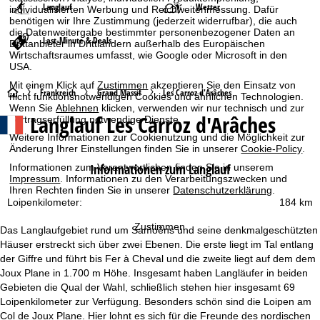
Langlauf
Wetter
individualisierten Werbung und Reichweitenmessung. Dafür
benötigen wir Ihre Zustimmung (jederzeit widerrufbar), die auch
die Datenweitergabe bestimmter personenbezogener Daten an
Last-Minute & Deals
Drittanbieter in Drittländern außerhalb des Europäischen
Wirtschaftsraumes umfasst, wie Google oder Microsoft in den
USA.
Mit einem Klick auf
Zustimmen
akzeptieren Sie den Einsatz von
S
Frankreich
Grand Massif
Les Carroz d'Arâches
nicht funktionsnotwendigen Cookies und ähnlichen Technologien.
Wenn Sie
Ablehnen
klicken, verwenden wir nur technisch und zur
Langlauf Les Carroz d'Arâches
Vertragserfüllung notwendige Dienste.
t
Weitere Informationen zur Cookienutzung und die Möglichkeit zur
Änderung Ihrer Einstellungen finden Sie in unserer
Cookie-Policy
.
a
Informationen zum Langlauf
Informationen zum Verantwortlichen finden Sie in unserem
Impressum
. Informationen zu den Verarbeitungszwecken und
r
Ihren Rechten finden Sie in unserer
Datenschutzerklärung
.
Loipenkilometer:
184 km
t
Zustimmen
Das Langlaufgebiet rund um Samoëns und seine denkmalgeschützten
s
Häuser erstreckt sich über zwei Ebenen. Die erste liegt im Tal entlang
der Giffre und führt bis Fer à Cheval und die zweite liegt auf dem dem
e
Joux Plane in 1.700 m Höhe. Insgesamt haben Langläufer in beiden
Gebieten die Qual der Wahl, schließlich stehen hier insgesamt 69
i
Loipenkilometer zur Verfügung. Besonders schön sind die Loipen am
Col de Joux Plane. Hier lohnt es sich für die Freunde des nordischen