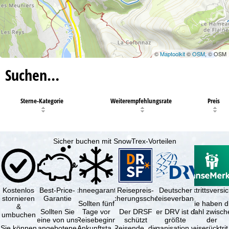
©
Maptoolkit
©
OSM
, © OSM
Suchen…
Sterne-Kategorie
Weiterempfehlungsrate
Preis
Sicher buchen mit SnowTrex-Vorteilen
Kostenlos
Best-Price-
Schneegarantie
Reisepreis-
Deutscher
Reiserücktrittsvers
stornieren
Garantie
Sicherungsschein
Reiseverband
Sollten fünf
Sie haben d
&
Sollten Sie
Tage vor
Der DRSF
Der DRV ist die
Wahl zwisch
umbuchen
eine von uns
Reisebeginn
schützt
größte
der
Sie können
angebotene
(Ankunftstag)
Reisende, die
Organisation von
Reiserücktrit