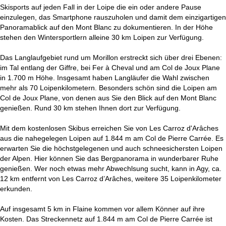
t
Skisports auf jeden Fall in der Loipe die ein oder andere Pause
einzulegen, das Smartphone rauszuholen und damit dem einzigartigen
e
Panoramablick auf den Mont Blanc zu dokumentieren. In der Höhe
stehen den Wintersportlern alleine 30 km Loipen zur Verfügung.
Das Langlaufgebiet rund um Morillon erstreckt sich über drei Ebenen:
im Tal entlang der Giffre, bei Fer à Cheval und am Col de Joux Plane
in 1.700 m Höhe. Insgesamt haben Langläufer die Wahl zwischen
mehr als 70 Loipenkilometern. Besonders schön sind die Loipen am
Col de Joux Plane, von denen aus Sie den Blick auf den Mont Blanc
genießen. Rund 30 km stehen Ihnen dort zur Verfügung.
Mit dem kostenlosen Skibus erreichen Sie von Les Carroz d'Arâches
aus die nahegelegen Loipen auf 1.844 m am Col de Pierre Carrée. Es
erwarten Sie die höchstgelegenen und auch schneesichersten Loipen
der Alpen. Hier können Sie das Bergpanorama in wunderbarer Ruhe
genießen. Wer noch etwas mehr Abwechlsung sucht, kann in Agy, ca.
12 km entfernt von Les Carroz d’Arâches, weitere 35 Loipenkilometer
erkunden.
Auf insgesamt 5 km in Flaine kommen vor allem Könner auf ihre
Kosten. Das Streckennetz auf 1.844 m am Col de Pierre Carrée ist