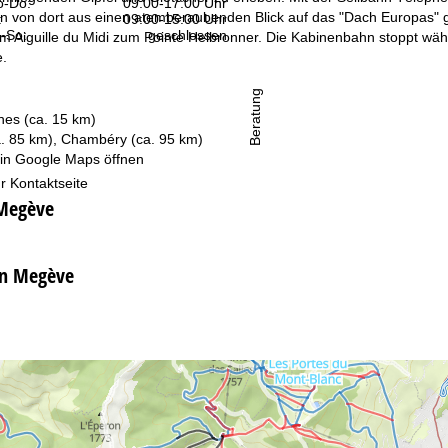
-Do:
09:00-17:00 Uhr
 von dort aus einen atemberaubenden Blick auf das "Dach Europas" ge
:
09:00-15:00 Uhr
-So:
geschlossen
 Aiguille du Midi zum Pointe Helbronner. Die Kabinenbahn stoppt wäh
.
Beratung
hes (ca. 15 km)
a. 85 km), Chambéry (ca. 95 km)
 in
Google Maps
öffnen
r Kontaktseite
 Megève
in Megève