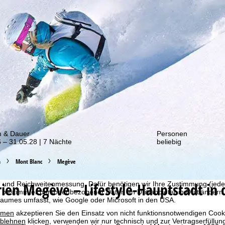
von unseren Rabatt-Aktionen!
m & Dauer
Personen
 – 31.05.28 | 7 Nächte
beliebig
bot erheben wir mit Hilfe von Cookies Nutzungsinformationen, die wir
h
Mont Blanc
Megève
 teilen. Auf Basis Ihrer Aktivitäten werden dabei Nutzungsprofile anh
llt. Diese Nutzungsprofile dienen der statistischen Analyse, individue
rien
Megève – Lifestyle-Hauptstadt in 
g und Reichweitenmessung. Dafür benötigen wir Ihre Zustimmung (jederz
 bestimmter personenbezogener Daten an Drittanbieter in Drittländern
raumes umfasst, wie Google oder Microsoft in den USA.
mmen
akzeptieren Sie den Einsatz von nicht funktionsnotwendigen Cook
blehnen
klicken, verwenden wir nur technisch und zur Vertragserfüllun