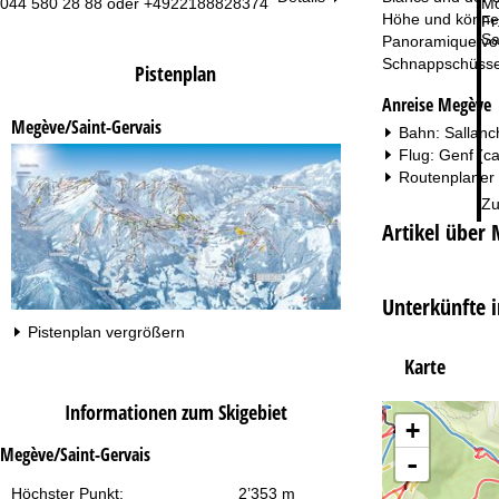
044 580 28 88 oder +4922188828374
Mo
Höhe und können
Fr
Sa
Panoramique vom
Schnappschüsse
Pistenplan
Anreise Megève
Megève/Saint-Gervais
Bahn: Sallanc
Flug: Genf (c
Routenplaner
Zu
Artikel über
Unterkünfte 
Pistenplan vergrößern
Karte
Informationen zum Skigebiet
+
Megève/Saint-Gervais
-
Höchster Punkt:
2’353 m