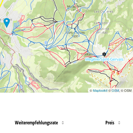
©
Maptoolkit
©
OSM
, © OSM
Weiterempfehlungsrate
Preis