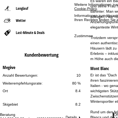
Es waren ein Ba
Weitere Informationen zur
und seine Frau 
Langlauf
Cookie-Policy
.
t
dahinter: Man wo
Informationen zum Verant
adeligen Paar n
Ihren Rechten finden Sie 
Wetter
s
Anziehungspunkt
eleganteste Wint
e
Last-Minute & Deals
Zustimmen
Trotzdem verspr
i
einen authentis
Häusern lädt zu 
t
Erlebnis – inklu
Kundenbewertung
m Höhe auch die 
e
Megève
Mont Blanc
Er ist das "Dach
Anzahl Bewertungen:
10
ihren fasziniere
Weiterempfehlungsrate:
80 %
Italien - wo gen
wichtigsten Stüt
Ort
8.4
Zwischenstützen 
Wintersportler e
Skigebiet
8.2
Rund um den fels
Beratung
Öf
Blancs und der u
Details