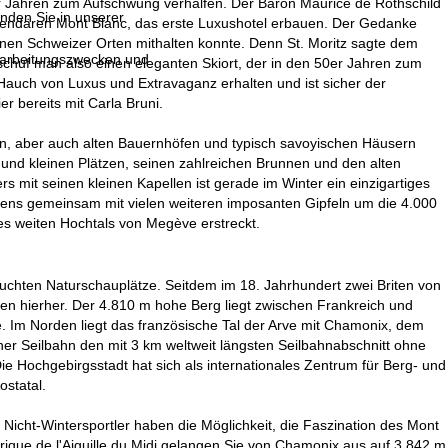
r Jahren zum Aufschwung verhalfen. Der Baron Maurice de Rothschild
inden Sie in unserer
egendären Mont Blanc, das erste Luxushotel erbauen. Der Gedanke
dänen Schweizer Orten mithalten konnte. Denn St. Moritz sagte dem
erarbeitungszwecken und
huf man also einen eleganten Skiort, der in den 50er Jahren zum
Hauch von Luxus und Extravaganz erhalten und ist sicher der
r bereits mit Carla Bruni.
len, aber auch alten Bauernhöfen und typisch savoyischen Häusern
nd kleinen Plätzen, seinen zahlreichen Brunnen und den alten
 mit seinen kleinen Kapellen ist gerade im Winter ein einzigartiges
rigens gemeinsam mit vielen weiteren imposanten Gipfeln um die 4.000
es weiten Hochtals von Megève erstreckt.
suchten Naturschauplätze. Seitdem im 18. Jahrhundert zwei Briten von
sten hierher. Der 4.810 m hohe Berg liegt zwischen Frankreich und
je. Im Norden liegt das französische Tal der Arve mit Chamonix, dem
ner Seilbahn den mit 3 km weltweit längsten Seilbahnabschnitt ohne
 Hochgebirgsstadt hat sich als internationales Zentrum für Berg- und
ostatal.
 Nicht-Wintersportler haben die Möglichkeit, die Faszination des Mont
rique de l'Aiguille du Midi gelangen Sie von Chamonix aus auf 3.842 m