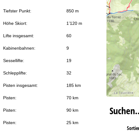
Tiefster Punkt:
850 m
Höhe Skiort:
1’120 m
Lifte insgesamt:
60
Kabinenbahnen:
9
Sessellifte:
19
Schlepplifte:
32
Pisten insgesamt:
185 km
Pisten:
70 km
Suchen
Pisten:
90 km
Pisten:
25 km
Sortie