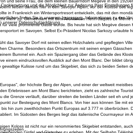
ron und seine Frau, die dem kleinen Bauerndorf Megève in den 1920e
 Cookienutzung und die Möglichkeit zur Änderung Ihrer Einstellungen f
Noémi ließen damals hier in den Savoyer Alpen, vor der Kulisse des l
llte in Frankreich ein Wintersportresort entwickeln, das mit den mon
wortlichen finden Sie in unserem
Impressum
. Informationen zu den V
icht mehr zu. Gemeinsam mit dem Architekten Henri-Jaques Le Même sc
in unserer
Datenschutzerklärung
.
 für viele prominente Gäste wurde. Bis heute hat sich Megève diesen 
ersportort im Savoyen. Selbst Ex-Präsident Nicolas Sarkozy urlaubte hie
üht das Savoyer Dorf mit seinen edlen Holzchalets und gepflegten Vil
chen Charme. Besonders das Ortszentrum mit seinen engen Gässchen u
einem Bummel ein. Auch ein Spaziergang über das Gelände des Klosters
sive einem eindrucksvollen Ausblick auf den Mont Blanc. Der bildet üb
gewaltige Kulisse rund um das Skigebiet, das sich zu beiden Seiten d
 Europas", der höchste Berg der Alpen, und einer der weltweit meistbe
nden Erlebnissen am Mont Blanc berichteten, zieht es zahlreiche Touri
au die Grenze verläuft, darüber streiten die beiden Länder seit eh und 
zpunkt zur Besteigung des Mont Blancs. Von hier aus können Sie mit ei
bis hin zum zweithöchsten Punkt Europas auf 3.777 m überbrücken. Die
tabliert. Im Südosten des Berges liegt das italienische Courmayeur im A
igen Koloss ist nicht nur ein renommiertes Skigebiet entstanden, auch
fnungszeiten
mliegenden Gipfel und Gletscher zu erleben. Mit der Seilbahn Téléphé