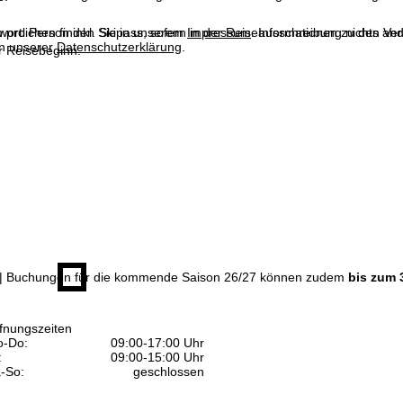
n pro Person inkl. Skipass, sofern in der Reiseausschreibung nichts ande
wortlichen finden Sie in unserem
Impressum
. Informationen zu den V
in unserer
Datenschutzerklärung
.
 Reisebeginn.
| Buchungen für die kommende Saison 26/27 können zudem
bis zum 
fnungszeiten
-Do:
09:00-17:00 Uhr
:
09:00-15:00 Uhr
-So:
geschlossen