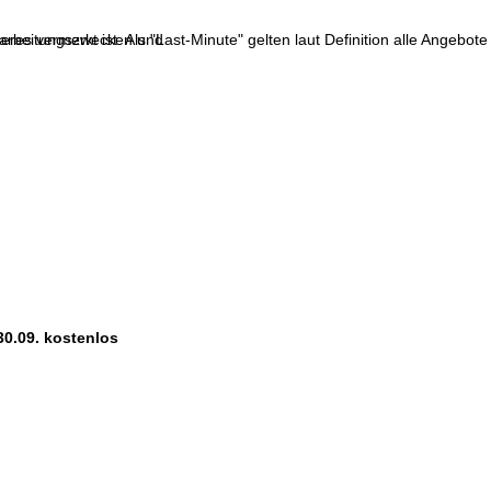
res vermerkt ist. Als "Last-Minute" gelten laut Definition alle Angebote
erarbeitungszwecken und
30.09. kostenlos