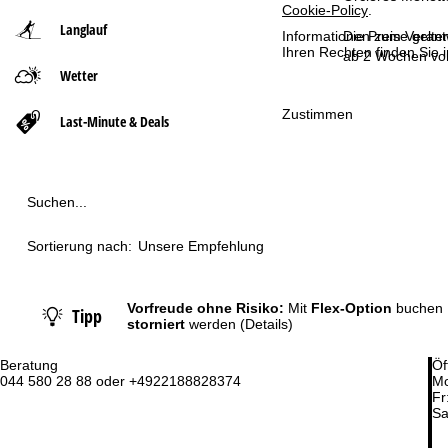
Cookie-Policy
.
Langlauf
t
Die Preise gelte
Informationen zum Verant
Ihren Rechten finden Sie 
ab 2 Wochen vor
Wetter
s
Zustimmen
e
Last-Minute & Deals
i
t
Suchen...
e
Sortierung nach:
Unsere Empfehlung
Vorfreude ohne Risiko:
Mit
Flex-Option
buchen 
Tipp
storniert
werden
(Details)
Beratung
Öf
044 580 28 88 oder +4922188828374
Mo
Fr
Sa