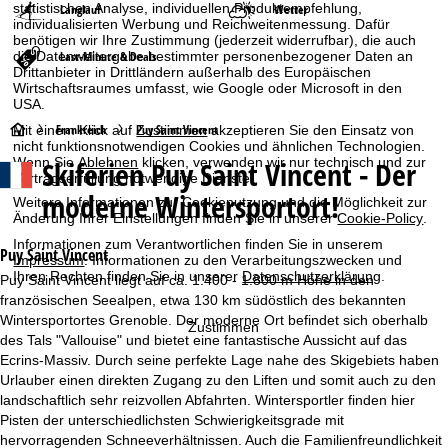
statistischen Analyse, individuellen Produktempfehlung,
Langlauf
Wetter
individualisierten Werbung und Reichweitenmessung. Dafür
benötigen wir Ihre Zustimmung (jederzeit widerrufbar), die auch
die Datenweitergabe bestimmter personenbezogener Daten an
Last-Minute & Deals
Drittanbieter in Drittländern außerhalb des Europäischen
Wirtschaftsraumes umfasst, wie Google oder Microsoft in den
USA.
S
Frankreich
Puy Saint Vincent
Mit einem Klick auf
Zustimmen
akzeptieren Sie den Einsatz von
nicht funktionsnotwendigen Cookies und ähnlichen Technologien.
Wenn Sie
Ablehnen
klicken, verwenden wir nur technisch und zur
Skiferien
Puy Saint Vincent - Der
t
Vertragserfüllung notwendige Dienste.
moderne Wintersportort!
Weitere Informationen zur Cookienutzung und die Möglichkeit zur
a
Änderung Ihrer Einstellungen finden Sie in unserer
Cookie-Policy
.
Informationen zum Verantwortlichen finden Sie in unserem
r
Puy Saint Vincent
Impressum
. Informationen zu den Verarbeitungszwecken und
Ihren Rechten finden Sie in unserer
Datenschutzerklärung
.
Puy Saint Vincent liegt auf ca. 1.400 - 1.800 m Höhe in den
t
französischen Seealpen, etwa 130 km südöstlich des bekannten
Wintersportortes Grenoble. Der moderne Ort befindet sich oberhalb
Zustimmen
s
des Tals "Vallouise" und bietet eine fantastische Aussicht auf das
Ecrins-Massiv. Durch seine perfekte Lage nahe des Skigebiets haben
e
Urlauber einen direkten Zugang zu den Liften und somit auch zu den
landschaftlich sehr reizvollen Abfahrten. Wintersportler finden hier
i
Pisten der unterschiedlichsten Schwierigkeitsgrade mit
hervorragenden Schneeverhältnissen. Auch die Familienfreundlichkeit