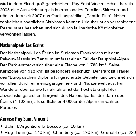
t
wird in dem Skiort groß geschrieben. Puy Saint Vincent erhielt bereits
2003 eine Auszeichnung als internationales Familien-Skiresort und
e
trägt zudem seit 2007 das Qualitätsprädikat „Familie Plus“. Neben
zahlreichen sportlichen Aktivitäten können Urlauber auch verschiedene
Restaurants besuchen und sich durch kulinarische Köstlichkeiten
verwöhnen lassen.
Nationalpark Les Ecrins
Der Nationalpark Les Écrins im Südosten Frankreichs mit dem
Pelvoux-Massiv im Zentrum umfasst einen Teil der Dauphiné-Alpen.
Der Park erstreckt sich über eine Fläche von 1.786 km². Seine
Kernzone von 918 km² ist besonders geschützt. Der Park ist Träger
des "Europäischen Diploms für geschützte Gebiete" und zeichnet sich
vor allem durch eine einzigartige Tier- und Pflanzenwelt aus. Für
Wanderer ebenso wie für Skifahrer ist der höchste Gipfel der
abwechslungsreichen Bergwelt des Nationalparks, der Barre des
Écrins (4.102 m), als südlichster 4.000er der Alpen ein wahres
Paradies.
Anreise Puy Saint Vincent
Bahn: L'Argentière-la-Bessée (ca. 10 km)
Flug: Turin (ca. 140 km), Chambéry (ca. 190 km), Grenoble (ca. 220