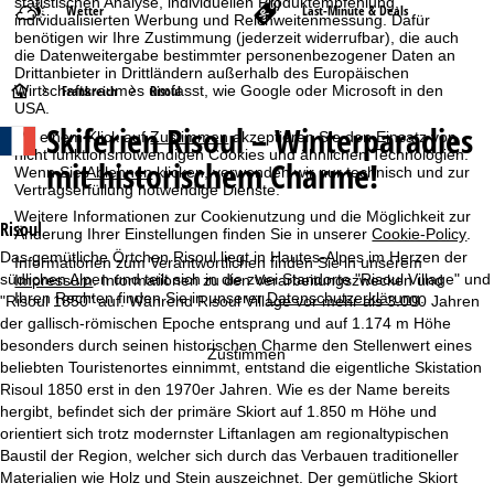
statistischen Analyse, individuellen Produktempfehlung,
Wetter
Last-Minute & Deals
individualisierten Werbung und Reichweitenmessung. Dafür
benötigen wir Ihre Zustimmung (jederzeit widerrufbar), die auch
die Datenweitergabe bestimmter personenbezogener Daten an
Drittanbieter in Drittländern außerhalb des Europäischen
S
Wirtschaftsraumes umfasst, wie Google oder Microsoft in den
Frankreich
Risoul
USA.
Skiferien
Risoul – Winterparadies
t
Mit einem Klick auf
Zustimmen
akzeptieren Sie den Einsatz von
nicht funktionsnotwendigen Cookies und ähnlichen Technologien.
mit historischem Charme!
Wenn Sie
Ablehnen
klicken, verwenden wir nur technisch und zur
a
Vertragserfüllung notwendige Dienste.
Weitere Informationen zur Cookienutzung und die Möglichkeit zur
r
Risoul
Änderung Ihrer Einstellungen finden Sie in unserer
Cookie-Policy
.
Das gemütliche Örtchen Risoul liegt in Hautes-Alpes im Herzen der
Informationen zum Verantwortlichen finden Sie in unserem
t
südlichen Alpen und teilt sich in die zwei Standorte "Risoul Village" und
Impressum
. Informationen zu den Verarbeitungszwecken und
Ihren Rechten finden Sie in unserer
Datenschutzerklärung
.
"Risoul 1850" auf. Während Risoul Village vor mehr als 3.000 Jahren
s
der gallisch-römischen Epoche entsprang und auf 1.174 m Höhe
besonders durch seinen historischen Charme den Stellenwert eines
Zustimmen
e
beliebten Touristenortes einnimmt, entstand die eigentliche Skistation
Risoul 1850 erst in den 1970er Jahren. Wie es der Name bereits
i
hergibt, befindet sich der primäre Skiort auf 1.850 m Höhe und
orientiert sich trotz modernster Liftanlagen am regionaltypischen
t
Baustil der Region, welcher sich durch das Verbauen traditioneller
Materialien wie Holz und Stein auszeichnet. Der gemütliche Skiort