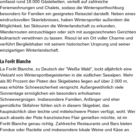
e
umfasst rund 18.000 Gästebetten, verteilt auf zahlreiche
Ferienwohnungen und Chalets, sodass die Wintersporthochburg
besonders für Familien ein geeignetes Reiseziel darstellt. Neben eines
eindrucksvollen Skierlebnisses, haben Wintersportler außerdem die
Möglichkeit, bei Skitouren die Winterlandschaft zu erkunden,
Wanderrouten einzuschlagen oder sich mit ausgezeichneten Gerichten
kulinarisch verwöhnen zu lassen. Risoul ist ein Ort voller Charme und
verführt Bergliebhaber mit seinem historischen Ursprung und seiner
einzigartigen Winterlandschaft.
La Forêt Blanche
La Forêt Blanche, zu Deutsch der "Weiße Wald", lockt alljährlich eine
Vielzahl von Wintersportbegeisterten in die südlichen Seealpen. Mehr
als 80 Prozent der Pisten des Skigebietes liegen auf über 2.000 m,
was erhöhte Schneesicherheit verspricht. Außergewöhnlich viele
Sonnentage ermöglichen ein besonders erholsames
Schneevergnügen. Insbesondere Familien, Anfänger und eher
gemütliche Skifahrer fühlen sich in diesem Skigebiet, das
hauptsächlich über leichte und mittelschwere Pisten verfügt, wohl. Wer
auch abseits der Piste französisches Flair genießen möchte, ist im
Forêt Blanche genau richtig: Zahlreiche Restaurants und Bars bieten
Fondue oder Raclette und insbesondere lokale Weine und Käse an.