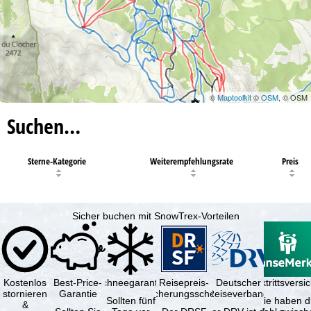
©
Maptoolkit
©
OSM
, © OSM
Suchen…
Sterne-Kategorie
Weiterempfehlungsrate
Preis
Sicher buchen mit SnowTrex-Vorteilen
Kostenlos
Best-Price-
Schneegarantie
Reisepreis-
Deutscher
Reiserücktrittsvers
stornieren
Garantie
Sicherungsschein
Reiseverband
Sollten fünf
Sie haben d
&