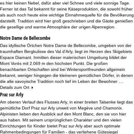
e
es hier keinen Nebel, dafür aber viel Schnee und viele sonnige Tage.
Ferner ist das Tal bekannt für seine Käseproduktion, die sowohl früher
als auch noch heute eine wichtige Einnahmequelle für die Bevölkerung
darstellt. Tradition wird hier groß geschrieben und die Gäste genießen
die gesellige und warme Atmosphäre der urigen Alpenregion.
Notre Dame de Bellecombe
Das idyllische Örtchen Notre Dame de Bellecombe, umgeben von der
traumhaften Bergkulisse des Val d'Arly, liegt im Herzen des Skigebiets
Espace Diamant. Inmitten dieser malerischen Umgebung bildet der
Mont Vorés mit 2.069 m den höchsten Punkt. Die großen
benachbarten Ortschaften sind bei Wintersportfreunden allgemein
bekannt, weniger hingegen die kleineren gemütlichen Dörfer, in denen
die alte savoyische Tradition noch tief im Leben der Bewohner …
Details zum Ort
Praz sur Arly
Am oberen Verlauf des Flusses Arly, in einer breiten Talsenke liegt das
gemütliche Dorf Praz sur Arly unweit von Megève und Chamonix.
Alpinisten lieben den Ausblick auf den Mont Blanc, den sie von hier
aus haben. Mit seinem ursprünglichen Charakter und den vielen
Einrichtungen für Kinder bietet Praz sur Arly aber auch optimale
Rahmenbedingungen für Familien - das verliehene Gütesiegel