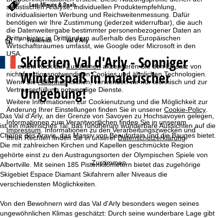
Last-Minute & Deals
statistischen Analyse, individuellen Produktempfehlung,
individualisierten Werbung und Reichweitenmessung. Dafür
benötigen wir Ihre Zustimmung (jederzeit widerrufbar), die auch
die Datenweitergabe bestimmter personenbezogener Daten an
Drittanbieter in Drittländern außerhalb des Europäischen
S
Frankreich
Val d'Arly
Wirtschaftsraumes umfasst, wie Google oder Microsoft in den
USA.
Skiferien Val d'Arly - Sonniger
t
Mit einem Klick auf
Zustimmen
akzeptieren Sie den Einsatz von
Winterspaß in malerischer
nicht funktionsnotwendigen Cookies und ähnlichen Technologien.
a
Wenn Sie
Ablehnen
klicken, verwenden wir nur technisch und zur
Umgebung!
Vertragserfüllung notwendige Dienste.
r
Weitere Informationen zur Cookienutzung und die Möglichkeit zur
Änderung Ihrer Einstellungen finden Sie in unserer
Cookie-Policy
.
Das Val d'Arly, an der Grenze von Savoyen zu Hochsavoyen gelegen,
t
Informationen zum Verantwortlichen finden Sie in unserem
ist ein malerisches Tal, das rundherum wunderbare Aussichten auf die
Impressum
. Informationen zu den Verarbeitungszwecken und
Chaîne des Aravis, das Massiv von Beaufortain und die Bauges bietet.
Ihren Rechten finden Sie in unserer
Datenschutzerklärung
.
s
Die mit zahlreichen Kirchen und Kapellen geschmückte Region
gehörte einst zu den Austragungsorten der Olympischen Spiele von
e
Zustimmen
Albertville. Mit seinen 185 Pistenkilometern bietet das zugehörige
Skigebiet Espace Diamant Skifahrern aller Niveaus die
i
verschiedensten Möglichkeiten.
t
Von den Bewohnern wird das Val d'Arly besonders wegen seines
ungewöhnlichen Klimas geschätzt: Durch seine wunderbare Lage gibt