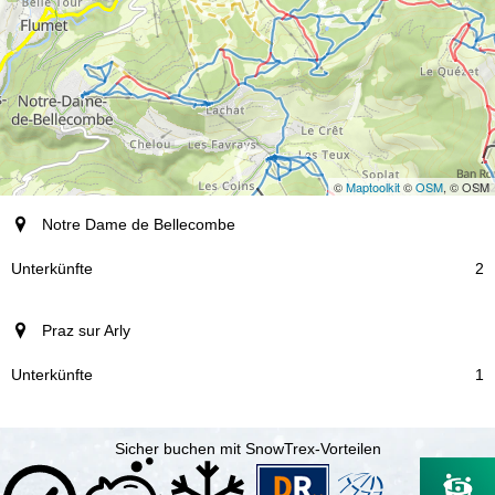
©
Maptoolkit
©
OSM
, © OSM
Ort
Notre Dame de Bellecombe
Unterkünfte
2
Praz sur Arly
1
Sicher buchen mit SnowTrex-Vorteilen