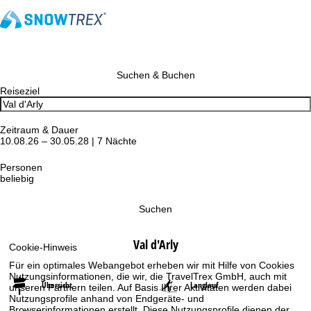
Suchen & Buchen
Reiseziel
Zeitraum & Dauer
10.08.26 – 30.05.28 | 7 Nächte
Personen
beliebig
Suchen
Val d'Arly
Cookie-Hinweis
Für ein optimales Webangebot erheben wir mit Hilfe von Cookies
Nutzungsinformationen, die wir, die TravelTrex GmbH, auch mit
Übersicht
Langlauf
unseren Partnern teilen. Auf Basis Ihrer Aktivitäten werden dabei
Nutzungsprofile anhand von Endgeräte- und
Browserinformationen erstellt. Diese Nutzungsprofile dienen der