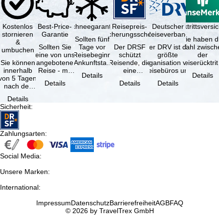
Kostenlos
Best-Price-
Schneegarantie
Reisepreis-
Deutscher
Reiserücktrittsvers
stornieren
Garantie
Sicherungsschein
Reiseverband
Sollten fünf
Sie haben d
&
Sollten Sie
Tage vor
Der DRSF
Der DRV ist die
Wahl zwisch
umbuchen
eine von uns
Reisebeginn
schützt
größte
der
Sie können
angebotene
(Ankunftstag)
Reisende, die
Organisation von
Reiserücktrit
innerhalb
Reise - mit
aufgrund von
eine
Reisebüros und
Versicheru
Details
Details
von 5 Tagen
gleicher
Schneemangel
Pauschalreise
Reiseveranstaltern
(inklusive 
Details
Details
Details
nach der
Leistung und
…
oder
in …
Buchung
Verfügbarkeit
verbundene
Details
kostenfrei
…
Reiseleistungen
Sicherheit
:
zurücktreten,
…
…
Zahlungsarten
:
Social Media
:
Unsere Marken
:
International
:
Impressum
Datenschutz
Barrierefreiheit
AGB
FAQ
© 2026 by TravelTrex GmbH