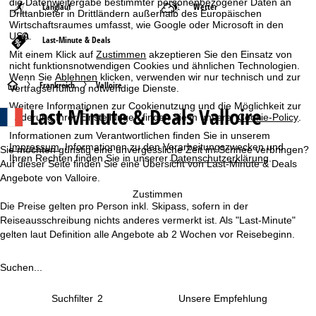
die Datenweitergabe bestimmter personenbezogener Daten an
Langlauf
Wetter
Drittanbieter in Drittländern außerhalb des Europäischen
Wirtschaftsraumes umfasst, wie Google oder Microsoft in den
USA.
Last-Minute & Deals
Mit einem Klick auf
Zustimmen
akzeptieren Sie den Einsatz von
nicht funktionsnotwendigen Cookies und ähnlichen Technologien.
Wenn Sie
Ablehnen
klicken, verwenden wir nur technisch und zur
S
Frankreich
Valloire
Vertragserfüllung notwendige Dienste.
Weitere Informationen zur Cookienutzung und die Möglichkeit zur
Last Minute & Deals Valloire
t
Änderung Ihrer Einstellungen finden Sie in unserer
Cookie-Policy
.
Informationen zum Verantwortlichen finden Sie in unserem
a
Impressum
. Informationen zu den Verarbeitungszwecken und
Sie möchten günstig eine unvergessliche Zeit im Schnee verbringen?
Ihren Rechten finden Sie in unserer
Datenschutzerklärung
.
Auf dieser Seite finden Sie eine Übersicht von Last-Minute & Deals
r
Angebote von Valloire.
Zustimmen
t
Die Preise gelten pro Person inkl. Skipass, sofern in der
Reiseausschreibung nichts anderes vermerkt ist. Als "Last-Minute"
s
gelten laut Definition alle Angebote ab 2 Wochen vor Reisebeginn.
e
Suchen...
i
Suchfilter
2
t