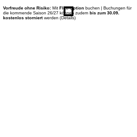
Vorfreude ohne Risiko:
Mit
Flex-Option
buchen | Buchungen für
e
die kommende Saison 26/27 können zudem
bis zum 30.09.
kostenlos storniert
werden
(Details)