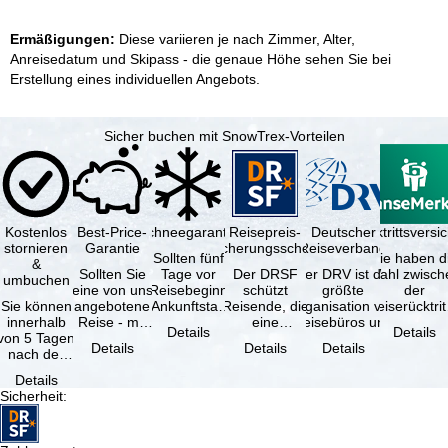
Ermäßigungen:
Diese variieren je nach Zimmer, Alter,
Anreisedatum und Skipass - die genaue Höhe sehen Sie bei
Erstellung eines individuellen Angebots.
Sicher buchen mit SnowTrex-Vorteilen
Kostenlos
Best-Price-
Schneegarantie
Reisepreis-
Deutscher
Reiserücktrittsvers
stornieren
Garantie
Sicherungsschein
Reiseverband
Sollten fünf
Sie haben d
&
Sollten Sie
Tage vor
Der DRSF
Der DRV ist die
Wahl zwisch
umbuchen
eine von uns
Reisebeginn
schützt
größte
der
Sie können
angebotene
(Ankunftstag)
Reisende, die
Organisation von
Reiserücktrit
innerhalb
Reise - mit
aufgrund von
eine
Reisebüros und
Versicheru
Details
Details
von 5 Tagen
gleicher
Schneemangel
Pauschalreise
Reiseveranstaltern
(inklusive 
Details
Details
Details
nach der
Leistung und
…
oder
in …
Buchung
Verfügbarkeit
verbundene
Details
kostenfrei
…
Reiseleistungen
Sicherheit
:
zurücktreten,
…
…