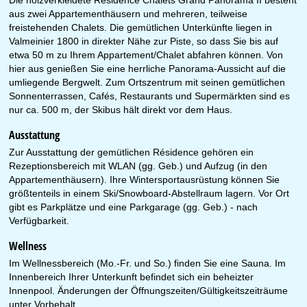
Die holzverkleidete Résidence Chalets Grand Panorama II besteht
aus zwei Appartementhäusern und mehreren, teilweise
freistehenden Chalets. Die gemütlichen Unterkünfte liegen in
Valmeinier 1800 in direkter Nähe zur Piste, so dass Sie bis auf
etwa 50 m zu Ihrem Appartement/Chalet abfahren können. Von
hier aus genießen Sie eine herrliche Panorama-Aussicht auf die
umliegende Bergwelt. Zum Ortszentrum mit seinen gemütlichen
Sonnenterrassen, Cafés, Restaurants und Supermärkten sind es
nur ca. 500 m, der Skibus hält direkt vor dem Haus.
Ausstattung
Zur Ausstattung der gemütlichen Résidence gehören ein
Rezeptionsbereich mit WLAN (gg. Geb.) und Aufzug (in den
Appartementhäusern). Ihre Wintersportausrüstung können Sie
größtenteils in einem Ski/Snowboard-Abstellraum lagern. Vor Ort
gibt es Parkplätze und eine Parkgarage (gg. Geb.) - nach
Verfügbarkeit.
Wellness
Im Wellnessbereich (Mo.-Fr. und So.) finden Sie eine Sauna. Im
Innenbereich Ihrer Unterkunft befindet sich ein beheizter
Innenpool. Änderungen der Öffnungszeiten/Gültigkeitszeiträume
unter Vorbehalt.