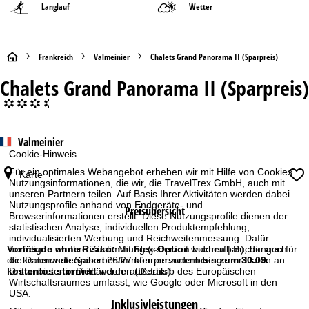
Langlauf
Wetter
S
Frankreich
Valmeinier
Chalets Grand Panorama II (Sparpreis)
Chalets Grand Panorama II (Sparpreis)
t
°°°.
a
Valmeinier
r
Cookie-Hinweis
t
Für ein optimales Webangebot erheben wir mit Hilfe von Cookies
Karte
Nutzungsinformationen, die wir, die TravelTrex GmbH, auch mit
unseren Partnern teilen. Auf Basis Ihrer Aktivitäten werden dabei
s
Nutzungsprofile anhand von Endgeräte- und
Preisübersicht
Browserinformationen erstellt. Diese Nutzungsprofile dienen der
e
statistischen Analyse, individuellen Produktempfehlung,
individualisierten Werbung und Reichweitenmessung. Dafür
benötigen wir Ihre Zustimmung (jederzeit widerrufbar), die auch
Vorfreude ohne Risiko:
Mit
Flex-Option
buchen | Buchungen für
i
die Datenweitergabe bestimmter personenbezogener Daten an
die kommende Saison 26/27 können zudem
bis zum 30.09.
Drittanbieter in Drittländern außerhalb des Europäischen
kostenlos storniert
werden
(Details)
Wirtschaftsraumes umfasst, wie Google oder Microsoft in den
t
USA.
Inklusivleistungen