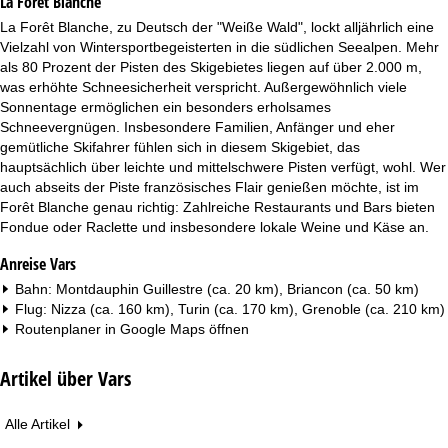
La Forêt Blanche
e
La Forêt Blanche, zu Deutsch der "Weiße Wald", lockt alljährlich eine
Vielzahl von Wintersportbegeisterten in die südlichen Seealpen. Mehr
als 80 Prozent der Pisten des Skigebietes liegen auf über 2.000 m,
was erhöhte Schneesicherheit verspricht. Außergewöhnlich viele
Sonnentage ermöglichen ein besonders erholsames
Schneevergnügen. Insbesondere Familien, Anfänger und eher
gemütliche Skifahrer fühlen sich in diesem Skigebiet, das
hauptsächlich über leichte und mittelschwere Pisten verfügt, wohl. Wer
auch abseits der Piste französisches Flair genießen möchte, ist im
Forêt Blanche genau richtig: Zahlreiche Restaurants und Bars bieten
Fondue oder Raclette und insbesondere lokale Weine und Käse an.
Anreise Vars
Bahn: Montdauphin Guillestre (ca. 20 km), Briancon (ca. 50 km)
Flug: Nizza (ca. 160 km), Turin (ca. 170 km), Grenoble (ca. 210 km)
Routenplaner in
Google Maps
öffnen
Artikel über Vars
Alle Artikel