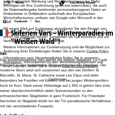
individualisierten Werbung und Reichweitenmessung. Dafür
Wetter
Last-Minute & Deals
benötigen wir Ihre Zustimmung (jederzeit widerrufbar), die auch
die Datenweitergabe bestimmter personenbezogener Daten an
Drittanbieter in Drittländern außerhalb des Europäischen
Wirtschaftsraumes umfasst, wie Google oder Microsoft in den
S
Frankreich
Vars
USA.
Mit einem Klick auf
Zustimmen
akzeptieren Sie den Einsatz von
Skiferien
Vars - Winterparadies im
t
nicht funktionsnotwendigen Cookies und ähnlichen Technologien.
Wenn Sie
Ablehnen
klicken, verwenden wir nur technisch und zur
"Weißen Wald"!
Vertragserfüllung notwendige Dienste.
a
Weitere Informationen zur Cookienutzung und die Möglichkeit zur
Änderung Ihrer Einstellungen finden Sie in unserer
Cookie-Policy
.
r
Vars
Informationen zum Verantwortlichen finden Sie in unserem
Das sonnenverwöhnte Vars gehört mit seinem Skigebiet "La Forêt
Impressum
. Informationen zu den Verarbeitungszwecken und
t
Blanche" zu den beliebtesten Wintersportorten der Seealpen. Der
Ihren Rechten finden Sie in unserer
Datenschutzerklärung
.
moderne Skiort setzt sich zusammen aus den vier Dörfern St.
s
Marcellin, St. Marie, St. Catherine sowie Les Claux und steht
Zustimmen
besonders bei Familien mit Kindern und bei jungen Wintersportlern
e
hoch im Kurs. Dank seiner Höhenlage auf 1.850 m gehört Vars trotz
seiner überdurchschnittlich vielen Sonnenstunden zu den
i
schneesichersten Skigebieten in ganz Frankreich. Für Freestyler
herrschen im Skigebiet direkt vor der Tür paradiesische Verhältnisse -
t
mit vier verschiedenen Funparks.