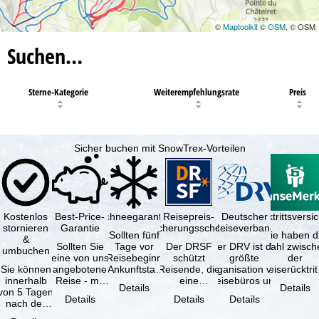
©
Maptoolkit
©
OSM
, © OSM
Suchen…
Sterne-Kategorie
Weiterempfehlungsrate
Preis
Sicher buchen mit SnowTrex-Vorteilen
Kostenlos
Best-Price-
Schneegarantie
Reisepreis-
Deutscher
Reiserücktrittsvers
stornieren
Garantie
Sicherungsschein
Reiseverband
Sollten fünf
Sie haben d
&
Sollten Sie
Tage vor
Der DRSF
Der DRV ist die
Wahl zwisch
umbuchen
eine von uns
Reisebeginn
schützt
größte
der
Sie können
angebotene
(Ankunftstag)
Reisende, die
Organisation von
Reiserücktrit
innerhalb
Reise - mit
aufgrund von
eine
Reisebüros und
Versicheru
Details
Details
von 5 Tagen
gleicher
Schneemangel
Pauschalreise
Reiseveranstaltern
(inklusive 
Details
Details
Details
nach der
Leistung und
…
oder
in …
Buchung
Verfügbarkeit
verbundene