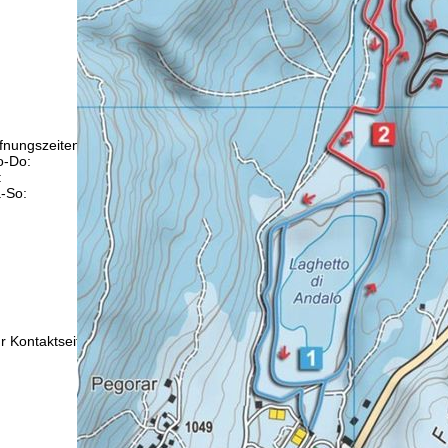
fnungszeiten
-Do:
09:00-17:00 Uhr
:
09:00-15:00 Uhr
-So:
geschlossen
Beratung
r Kontaktseite