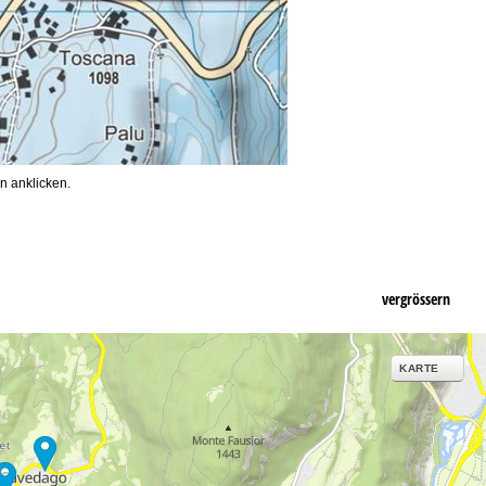
n anklicken.
vergrössern
KARTE