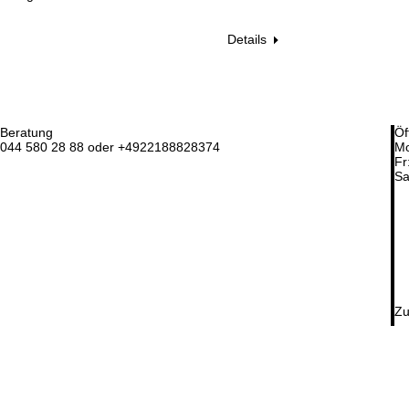
Details
Beratung
Öf
044 580 28 88 oder +4922188828374
Mo
Fr
Sa
Zu