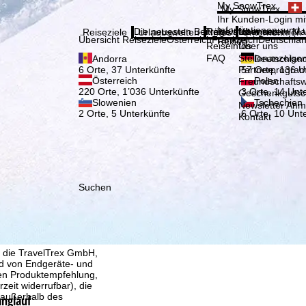
Bitte
My SnowTrex
My SnowTrex
Anmelden
Ihr Kunden-Login mit
Informationen rund 
Die neuesten Beiträge aus unserem Ma
Reiseinfos
Über uns
Reiseziele
Urlaubswelten
Infos
Unternehmen
Übersicht Reiseziele
Österreich
Frankreich
Deutschla
Reisen.
Reiseinfos
Über uns
FAQ
Stellenanzeige
Andorra
Deutschlan
Partnerprogra
6 Orte, 37 Unterkünfte
57 Orte, 136 U
Österreich
Polen
Freundschafts
220 Orte, 1’036 Unterkünfte
3 Orte, 14 Unt
Geschenkgutsc
Slowenien
Tschechien
Newsletter An
2 Orte, 5 Unterkünfte
6 Orte, 10 Unt
Kontakt
Suchen
, die TravelTrex GmbH,
and von Endgeräte- und
llen Produktempfehlung,
eit widerrufbar), die
 außerhalb des
anglauf