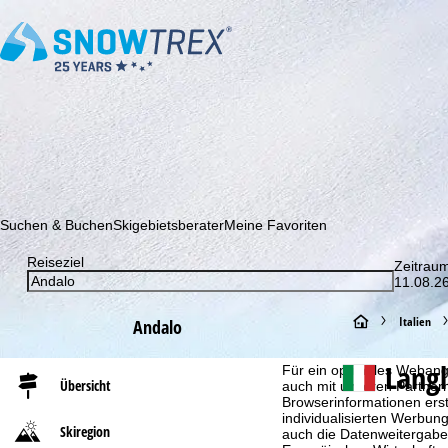
Abonnieren Sie unseren Newsletter und erfahren Sie als Erster 
Suchen & Buchen
Skigebietsberater
Meine Favoriten
Reiseziel
Zeitrau
11.08.26
S
Italien
Andalo
Cookie-Hinweis
t
Langl
Für ein optimales Webange
Übersicht
auch mit unseren Partnern
Browserinformationen erste
a
individualisierten Werbun
Skiregion
auch die Datenweitergabe
r