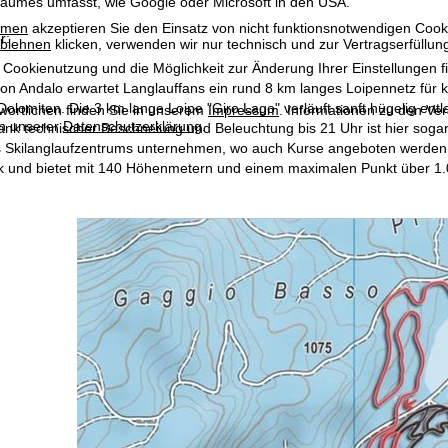
raumes umfasst, wie Google oder Microsoft in den USA.
mmen
akzeptieren Sie den Einsatz von nicht funktionsnotwendigen Cook
r:
blehnen
klicken, verwenden wir nur technisch und zur Vertragserfüllun
 Cookienutzung und die Möglichkeit zur Änderung Ihrer Einstellungen f
on Andalo erwartet Langlauffans ein rund 8 km langes Loipennetz für k
Dolomiten. Die 3 km lange Loipe "Giro Lago" verläuft sanft hügelig entl
wortlichen finden Sie in unserem
Impressum
. Informationen zu den V
in unserer
Datenschutzerklärung
.
nk technischer Beschneiung und Beleuchtung bis 21 Uhr ist hier sogar
 Skilanglaufzentrums unternehmen, wo auch Kurse angeboten werden. Ei
k und bietet mit 140 Höhenmetern und einem maximalen Punkt über 1