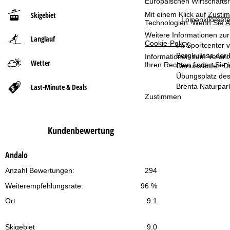
Europäischen Wirtschafts
Mit einem Klick auf
Zusti
Skigebiet
t
Loipenkilomete
Technologien. Wenn Sie
A
Weitere Informationen zur
Langlauf
s
Cookie-Policy
.
Im Sportcenter v
Bergkulisse der 
Informationen zum Verant
e
Wetter
Ihren Rechten finden Sie 
Genussläufer. Da
Übungsplatz des
i
Last-Minute & Deals
Brenta Naturpar
Zustimmen
t
e
Kundenbewertung
Andalo
Anzahl Bewertungen:
294
Weiterempfehlungsrate:
96 %
Ort
9.1
Skigebiet
9.0