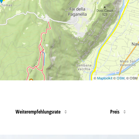
©
Maptoolkit
©
OSM
, © OSM
Weiterempfehlungsrate
Preis