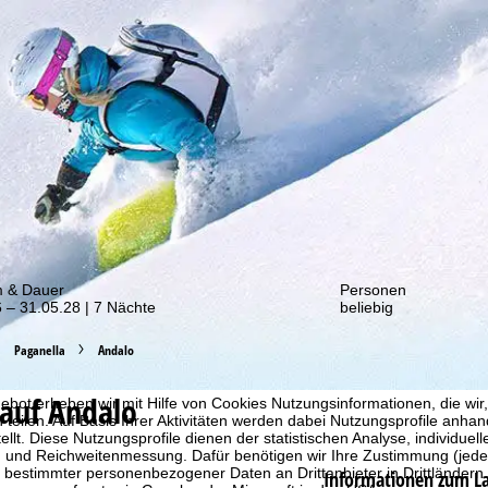
von unseren Rabatt-Aktionen!
m & Dauer
Personen
 – 31.05.28 | 7 Nächte
beliebig
Paganella
Andalo
auf Andalo
bot erheben wir mit Hilfe von Cookies Nutzungsinformationen, die wir
 teilen. Auf Basis Ihrer Aktivitäten werden dabei Nutzungsprofile anh
llt. Diese Nutzungsprofile dienen der statistischen Analyse, individue
g und Reichweitenmessung. Dafür benötigen wir Ihre Zustimmung (jederz
 bestimmter personenbezogener Daten an Drittanbieter in Drittländern
Informationen zum L