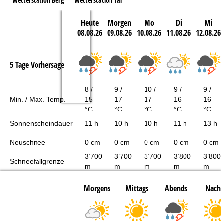
Wetterstation Berg
Wetterstation Tal
Heute
Morgen
Mo
Di
Mi
08.08.26
09.08.26
10.08.26
11.08.26
12.08.26
5 Tage Vorhersage
8 /
9 /
10 /
9 /
9 /
Min. / Max. Temp.
15
17
17
16
16
°C
°C
°C
°C
°C
Sonnenscheindauer
11 h
10 h
10 h
11 h
13 h
Neuschnee
0 cm
0 cm
0 cm
0 cm
0 cm
3’700
3’700
3’700
3’800
3’800
Schneefallgrenze
m
m
m
m
m
Morgens
Mittags
Abends
Nach