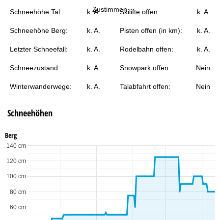
t
Zustimmen
Schneehöhe Tal:
k. A.
Skilifte offen:
k. A.
e
Schneehöhe Berg:
k. A.
Pisten offen (in km):
k. A.
Letzter Schneefall:
k. A.
Rodelbahn offen:
k. A.
Schneezustand:
k. A.
Snowpark offen:
Nein
Winterwanderwege:
k. A.
Talabfahrt offen:
Nein
Schneehöhen
Berg
140 cm
120 cm
100 cm
80 cm
60 cm