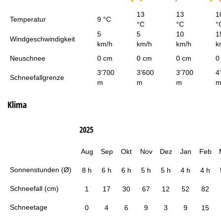
13
13
1
Temperatur
9 °C
°C
°C
°
5
5
10
1
Windgeschwindigkeit
km/h
km/h
km/h
k
Neuschnee
0 cm
0 cm
0 cm
0
3’700
3’600
3’700
4
Schneefallgrenze
m
m
m
Klima
2025
Aug
Sep
Okt
Nov
Dez
Jan
Feb
Sonnenstunden (Ø)
8 h
6 h
6 h
5 h
5 h
4 h
4 h
Schneefall (cm)
1
17
30
67
12
52
82
Schneetage
0
4
6
9
3
9
15