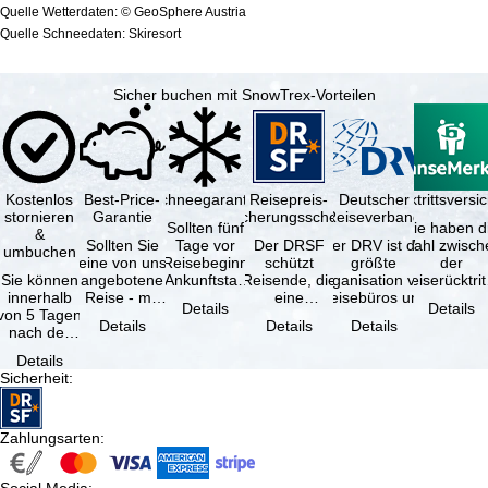
Quelle Wetterdaten: © GeoSphere Austria
Quelle Schneedaten: Skiresort
Sicher buchen mit SnowTrex-Vorteilen
Kostenlos
Best-Price-
Schneegarantie
Reisepreis-
Deutscher
Reiserücktrittsvers
stornieren
Garantie
Sicherungsschein
Reiseverband
Sollten fünf
Sie haben d
&
Sollten Sie
Tage vor
Der DRSF
Der DRV ist die
Wahl zwisch
umbuchen
eine von uns
Reisebeginn
schützt
größte
der
Sie können
angebotene
(Ankunftstag)
Reisende, die
Organisation von
Reiserücktrit
innerhalb
Reise - mit
aufgrund von
eine
Reisebüros und
Versicheru
Details
Details
von 5 Tagen
gleicher
Schneemangel
Pauschalreise
Reiseveranstaltern
(inklusive 
Details
Details
Details
nach der
Leistung und
…
oder
in …
Buchung
Verfügbarkeit
verbundene
Details
kostenfrei
…
Reiseleistungen
Sicherheit
:
zurücktreten,
…
…
Zahlungsarten
: