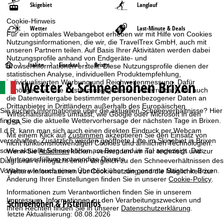
Skigebiet
Langlauf
Cookie-Hinweis
Wetter
Last-Minute & Deals
Für ein optimales Webangebot erheben wir mit Hilfe von Cookies
Nutzungsinformationen, die wir, die TravelTrex GmbH, auch mit
unseren Partnern teilen. Auf Basis Ihrer Aktivitäten werden dabei
Nutzungsprofile anhand von Endgeräte- und
S
Italien
Eisacktal
Brixen
Browserinformationen erstellt. Diese Nutzungsprofile dienen der
statistischen Analyse, individuellen Produktempfehlung,
Wetter & Schneehöhen Brixen
individualisierten Werbung und Reichweitenmessung. Dafür
t
benötigen wir Ihre Zustimmung (jederzeit widerrufbar), die auch
die Datenweitergabe bestimmter personenbezogener Daten an
a
Drittanbieter in Drittländern außerhalb des Europäischen
Sie suchen Informationen über die aktuellen Schneeverhältnisse? Hier
Wirtschaftsraumes umfasst, wie Google oder Microsoft in den
finden Sie die aktuelle Wettervorhersage der nächsten Tage in Brixen.
USA.
r
I.d.R. kann man sich auch einen direkten Eindruck per Webcam
Mit einem Klick auf
Zustimmen
akzeptieren Sie den Einsatz von
verschaffen. Zusätzlich werden geöffnete Lifte im Skigebiet in Brixen
nicht funktionsnotwendigen Cookies und ähnlichen Technologien.
t
sowie aktuelle Schneehöhen am Berg und im Tal angezeigt. Das
Wenn Sie
Ablehnen
klicken, verwenden wir nur technisch und zur
Vertragserfüllung notwendige Dienste.
Diagramm ermöglicht einen Vergleich zu den Schneeverhältnissen des
s
Vorjahrs wie auch einen Überblick über die gesamte Saison in Brixen.
Weitere Informationen zur Cookienutzung und die Möglichkeit zur
Änderung Ihrer Einstellungen finden Sie in unserer
Cookie-Policy
.
e
Informationen zum Verantwortlichen finden Sie in unserem
Impressum
. Informationen zu den Verarbeitungszwecken und
Schneehöhen & Pisteninfos
i
Ihren Rechten finden Sie in unserer
Datenschutzerklärung
.
letzte Aktualisierung: 08.08.2026