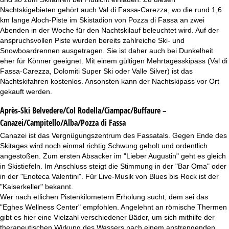
Nachtskigebieten gehört auch Val di Fassa-Carezza, wo die rund 1,6
km lange Aloch-Piste im Skistadion von Pozza di Fassa an zwei
Abenden in der Woche für den Nachtskilauf beleuchtet wird. Auf der
anspruchsvollen Piste wurden bereits zahlreiche Ski- und
Snowboardrennen ausgetragen. Sie ist daher auch bei Dunkelheit
eher für Könner geeignet. Mit einem gültigen Mehrtagesskipass (Val di
Fassa-Carezza, Dolomiti Super Ski oder Valle Silver) ist das
Nachtskifahren kostenlos. Ansonsten kann der Nachtskipass vor Ort
gekauft werden.
Après-Ski Belvedere/Col Rodella/Ciampac/Buffaure –
Canazei/Campitello/Alba/Pozza di Fassa
Canazei ist das Vergnügungszentrum des Fassatals. Gegen Ende des
Skitages wird noch einmal richtig Schwung geholt und ordentlich
angestoßen. Zum ersten Absacker im "Lieber Augustin" geht es gleich
in Skistiefeln. Im Anschluss steigt die Stimmung in der "Bar Oma" oder
in der "Enoteca Valentini". Für Live-Musik von Blues bis Rock ist der
"Kaiserkeller" bekannt.
Wer nach etlichen Pistenkilometern Erholung sucht, dem sei das
"Eghes Wellness Center" empfohlen. Angelehnt an römische Thermen
gibt es hier eine Vielzahl verschiedener Bäder, um sich mithilfe der
therapeutischen Wirkung des Wassers nach einem anstrengenden