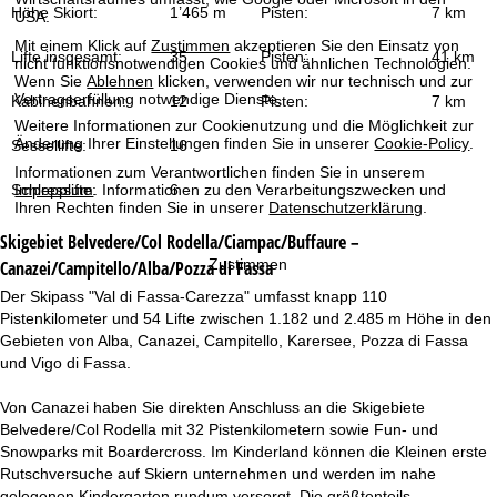
t
Höhe Skiort:
1’465 m
Pisten:
7 km
USA.
Mit einem Klick auf
Zustimmen
akzeptieren Sie den Einsatz von
e
Lifte insgesamt:
35
Pisten:
41 km
nicht funktionsnotwendigen Cookies und ähnlichen Technologien.
Wenn Sie
Ablehnen
klicken, verwenden wir nur technisch und zur
Vertragserfüllung notwendige Dienste.
Kabinenbahnen:
12
Pisten:
7 km
Weitere Informationen zur Cookienutzung und die Möglichkeit zur
Änderung Ihrer Einstellungen finden Sie in unserer
Cookie-Policy
.
Sessellifte:
16
Informationen zum Verantwortlichen finden Sie in unserem
Schlepplifte:
6
Impressum
. Informationen zu den Verarbeitungszwecken und
Ihren Rechten finden Sie in unserer
Datenschutzerklärung
.
Skigebiet
Belvedere/Col Rodella/Ciampac/Buffaure –
Zustimmen
Canazei/Campitello/Alba/Pozza di Fassa
Der Skipass "Val di Fassa-Carezza" umfasst knapp 110
Pistenkilometer und 54 Lifte zwischen 1.182 und 2.485 m Höhe in den
Gebieten von Alba, Canazei, Campitello, Karersee, Pozza di Fassa
und Vigo di Fassa.
Von Canazei haben Sie direkten Anschluss an die Skigebiete
Belvedere/Col Rodella mit 32 Pistenkilometern sowie Fun- und
Snowparks mit Boardercross. Im Kinderland können die Kleinen erste
Rutschversuche auf Skiern unternehmen und werden im nahe
gelegenen Kindergarten rundum versorgt. Die größtenteils