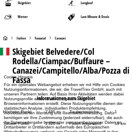
Skigebiet
Langlauf
Wetter
Last-Minute & Deals
S
Italien
Fassatal
Canazei
Skigebiet
Belvedere/Col
t
Rodella/Ciampac/Buffaure –
a
Canazei/Campitello/Alba/Pozza di
r
Fassa
Cookie-Hinweis
Für ein optimales Webangebot erheben wir mit Hilfe von Cookies
t
Nutzungsinformationen, die wir, die TravelTrex GmbH, auch mit
unseren Partnern teilen. Auf Basis Ihrer Aktivitäten werden dabei
Informationen zum Skigebiet
s
Nutzungsprofile anhand von Endgeräte- und
Browserinformationen erstellt. Diese Nutzungsprofile dienen der
statistischen Analyse, individuellen Produktempfehlung,
e
Höchster Punkt:
2’485 m
Zauberteppiche:
1
individualisierten Werbung und Reichweitenmessung. Dafür
benötigen wir Ihre Zustimmung (jederzeit widerrufbar), die auch
die Datenweitergabe bestimmter personenbezogener Daten an
i
Tiefster Punkt:
1’320 m
Pisten insgesamt:
55 km
Drittanbieter in Drittländern außerhalb des Europäischen
Wirtschaftsraumes umfasst, wie Google oder Microsoft in den