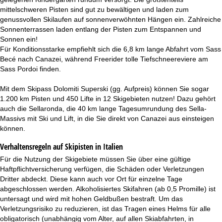
mittelschweren Pisten sind gut zu bewältigen und laden zum
genussvollen Skilaufen auf sonnenverwöhnten Hängen ein. Zahlreiche
Sonnenterrassen laden entlang der Pisten zum Entspannen und
Sonnen ein!
Für Konditionsstarke empfiehlt sich die 6,8 km lange Abfahrt vom Sass
Becé nach Canazei, während Freerider tolle Tiefschneereviere am
Sass Pordoi finden.
Mit dem Skipass Dolomiti Superski (gg. Aufpreis) können Sie sogar
1.200 km Pisten und 450 Lifte in 12 Skigebieten nutzen! Dazu gehört
auch die Sellaronda, die 40 km lange Tagesumrundung des Sella-
Massivs mit Ski und Lift, in die Sie direkt von Canazei aus einsteigen
können.
Verhaltensregeln auf Skipisten in Italien
Für die Nutzung der Skigebiete müssen Sie über eine gültige
Haftpflichtversicherung verfügen, die Schäden oder Verletzungen
Dritter abdeckt. Diese kann auch vor Ort für einzelne Tage
abgeschlossen werden. Alkoholisiertes Skifahren (ab 0,5 Promille) ist
untersagt und wird mit hohen Geldbußen bestraft. Um das
Verletzungsrisiko zu reduzieren, ist das Tragen eines Helms für alle
obligatorisch (unabhängig vom Alter, auf allen Skiabfahrten, in