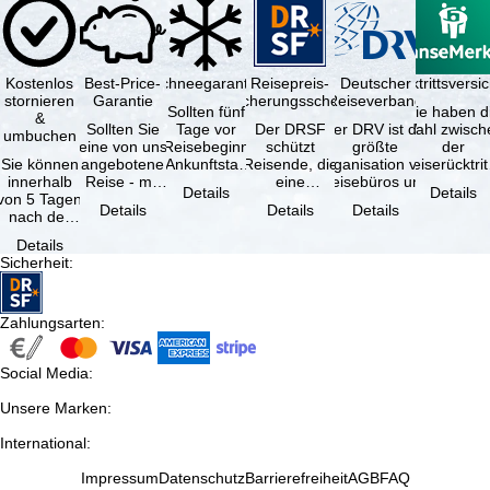
Kostenlos
Best-Price-
Schneegarantie
Reisepreis-
Deutscher
Reiserücktrittsvers
stornieren
Garantie
Sicherungsschein
Reiseverband
Sollten fünf
Sie haben d
&
Sollten Sie
Tage vor
Der DRSF
Der DRV ist die
Wahl zwisch
umbuchen
eine von uns
Reisebeginn
schützt
größte
der
Sie können
angebotene
(Ankunftstag)
Reisende, die
Organisation von
Reiserücktrit
innerhalb
Reise - mit
aufgrund von
eine
Reisebüros und
Versicheru
Details
Details
von 5 Tagen
gleicher
Schneemangel
Pauschalreise
Reiseveranstaltern
(inklusive 
Details
Details
Details
nach der
Leistung und
…
oder
in …
Buchung
Verfügbarkeit
verbundene
Details
kostenfrei
…
Reiseleistungen
Sicherheit
:
zurücktreten,
…
…
Zahlungsarten
:
Social Media
:
Unsere Marken
:
International
:
Impressum
Datenschutz
Barrierefreiheit
AGB
FAQ