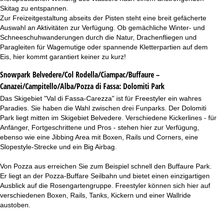
Skitag zu entspannen.
Zur Freizeitgestaltung abseits der Pisten steht eine breit gefächerte
Auswahl an Aktivitäten zur Verfügung. Ob gemächliche Winter- und
Schneeschuhwanderungen durch die Natur, Drachenfliegen und
Paragleiten für Wagemutige oder spannende Kletterpartien auf dem
Eis, hier kommt garantiert keiner zu kurz!
Snowpark Belvedere/Col Rodella/Ciampac/Buffaure –
Canazei/Campitello/Alba/Pozza di Fassa:
Dolomiti Park
Das Skigebiet "Val di Fassa-Carezza" ist für Freestyler ein wahres
Paradies. Sie haben die Wahl zwischen drei Funparks. Der Dolomiti
Park liegt mitten im Skigebiet Belvedere. Verschiedene Kickerlines - für
Anfänger, Fortgeschrittene und Pros - stehen hier zur Verfügung,
ebenso wie eine Jibbing Area mit Boxen, Rails und Corners, eine
Slopestyle-Strecke und ein Big Airbag.
Von Pozza aus erreichen Sie zum Beispiel schnell den Buffaure Park.
Er liegt an der Pozza-Buffare Seilbahn und bietet einen einzigartigen
Ausblick auf die Rosengartengruppe. Freestyler können sich hier auf
verschiedenen Boxen, Rails, Tanks, Kickern und einer Wallride
austoben.