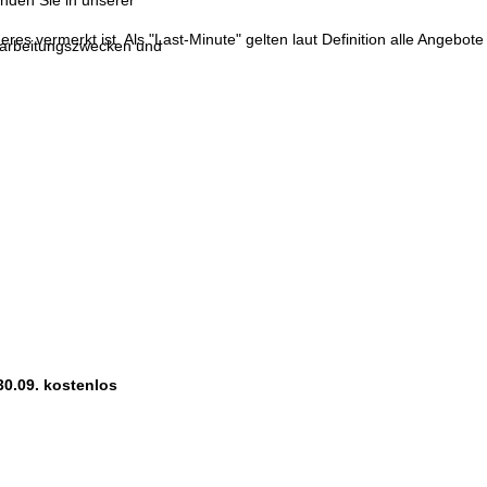
inden Sie in unserer
res vermerkt ist. Als "Last-Minute" gelten laut Definition alle Angebote
erarbeitungszwecken und
30.09. kostenlos