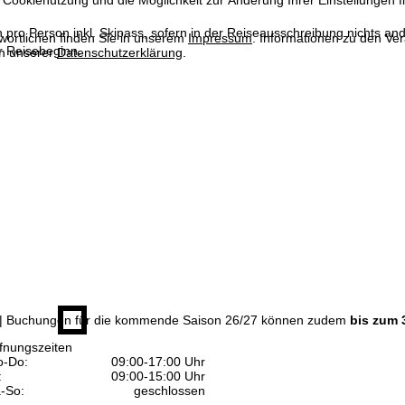
 Cookienutzung und die Möglichkeit zur Änderung Ihrer Einstellungen f
n pro Person inkl. Skipass, sofern in der Reiseausschreibung nichts ande
wortlichen finden Sie in unserem
Impressum
. Informationen zu den V
 Reisebeginn.
in unserer
Datenschutzerklärung
.
| Buchungen für die kommende Saison 26/27 können zudem
bis zum 
fnungszeiten
-Do:
09:00-17:00 Uhr
:
09:00-15:00 Uhr
-So:
geschlossen