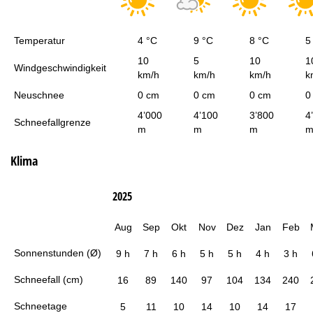
Temperatur
4 °C
9 °C
8 °C
5
10
5
10
1
Windgeschwindigkeit
km/h
km/h
km/h
k
Neuschnee
0 cm
0 cm
0 cm
0
4’000
4’100
3’800
4
Schneefallgrenze
m
m
m
Klima
2025
Aug
Sep
Okt
Nov
Dez
Jan
Feb
Sonnenstunden (Ø)
9 h
7 h
6 h
5 h
5 h
4 h
3 h
Schneefall (cm)
16
89
140
97
104
134
240
Schneetage
5
11
10
14
10
14
17