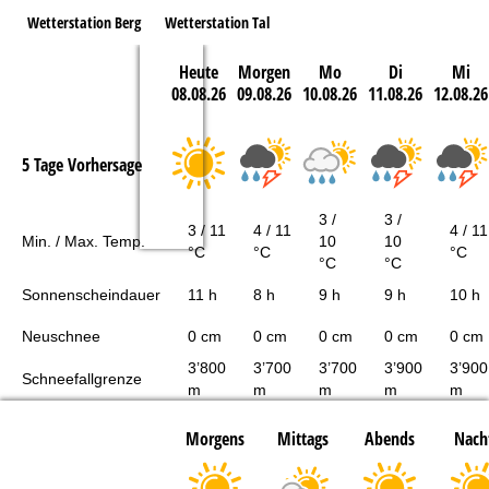
Wetterstation Berg
Wetterstation Tal
Heute
Morgen
Mo
Di
Mi
08.08.26
09.08.26
10.08.26
11.08.26
12.08.26
5 Tage Vorhersage
3 /
3 /
3 / 11
4 / 11
4 / 11
Min. / Max. Temp.
10
10
°C
°C
°C
°C
°C
Sonnenscheindauer
11 h
8 h
9 h
9 h
10 h
Neuschnee
0 cm
0 cm
0 cm
0 cm
0 cm
3’800
3’700
3’700
3’900
3’900
Schneefallgrenze
m
m
m
m
m
Morgens
Mittags
Abends
Nach