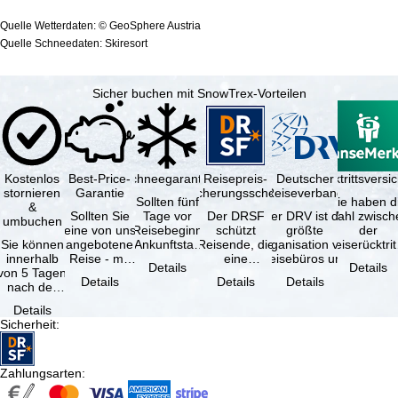
Quelle Wetterdaten: © GeoSphere Austria
Quelle Schneedaten: Skiresort
Sicher buchen mit SnowTrex-Vorteilen
Kostenlos
Best-Price-
Schneegarantie
Reisepreis-
Deutscher
Reiserücktrittsvers
stornieren
Garantie
Sicherungsschein
Reiseverband
Sollten fünf
Sie haben d
&
Sollten Sie
Tage vor
Der DRSF
Der DRV ist die
Wahl zwisch
umbuchen
eine von uns
Reisebeginn
schützt
größte
der
Sie können
angebotene
(Ankunftstag)
Reisende, die
Organisation von
Reiserücktrit
innerhalb
Reise - mit
aufgrund von
eine
Reisebüros und
Versicheru
Details
Details
von 5 Tagen
gleicher
Schneemangel
Pauschalreise
Reiseveranstaltern
(inklusive 
Details
Details
Details
nach der
Leistung und
…
oder
in …
Buchung
Verfügbarkeit
verbundene
Details
kostenfrei
…
Reiseleistungen
Sicherheit
:
zurücktreten,
…
…
Zahlungsarten
: