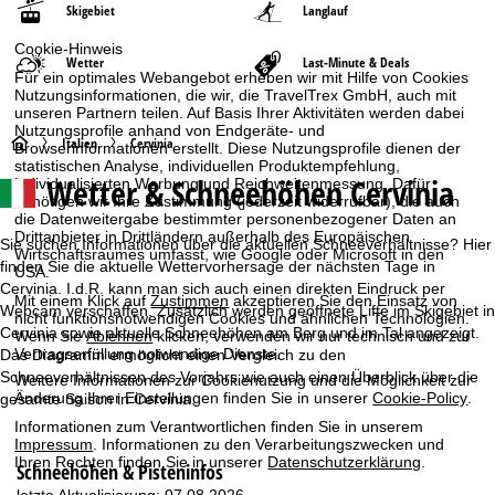
Skigebiet
Langlauf
Cookie-Hinweis
Wetter
Last-Minute & Deals
Für ein optimales Webangebot erheben wir mit Hilfe von Cookies
Nutzungsinformationen, die wir, die TravelTrex GmbH, auch mit
unseren Partnern teilen. Auf Basis Ihrer Aktivitäten werden dabei
Nutzungsprofile anhand von Endgeräte- und
S
Italien
Cervinia
Browserinformationen erstellt. Diese Nutzungsprofile dienen der
statistischen Analyse, individuellen Produktempfehlung,
Wetter & Schneehöhen Cervinia
individualisierten Werbung und Reichweitenmessung. Dafür
t
benötigen wir Ihre Zustimmung (jederzeit widerrufbar), die auch
die Datenweitergabe bestimmter personenbezogener Daten an
a
Drittanbieter in Drittländern außerhalb des Europäischen
Sie suchen Informationen über die aktuellen Schneeverhältnisse? Hier
Wirtschaftsraumes umfasst, wie Google oder Microsoft in den
finden Sie die aktuelle Wettervorhersage der nächsten Tage in
USA.
r
Cervinia. I.d.R. kann man sich auch einen direkten Eindruck per
Mit einem Klick auf
Zustimmen
akzeptieren Sie den Einsatz von
Webcam verschaffen. Zusätzlich werden geöffnete Lifte im Skigebiet in
nicht funktionsnotwendigen Cookies und ähnlichen Technologien.
t
Cervinia sowie aktuelle Schneehöhen am Berg und im Tal angezeigt.
Wenn Sie
Ablehnen
klicken, verwenden wir nur technisch und zur
Vertragserfüllung notwendige Dienste.
Das Diagramm ermöglicht einen Vergleich zu den
s
Schneeverhältnissen des Vorjahrs wie auch einen Überblick über die
Weitere Informationen zur Cookienutzung und die Möglichkeit zur
Änderung Ihrer Einstellungen finden Sie in unserer
Cookie-Policy
.
gesamte Saison in Cervinia.
e
Informationen zum Verantwortlichen finden Sie in unserem
Impressum
. Informationen zu den Verarbeitungszwecken und
i
Ihren Rechten finden Sie in unserer
Datenschutzerklärung
.
Schneehöhen & Pisteninfos
letzte Aktualisierung: 07.08.2026