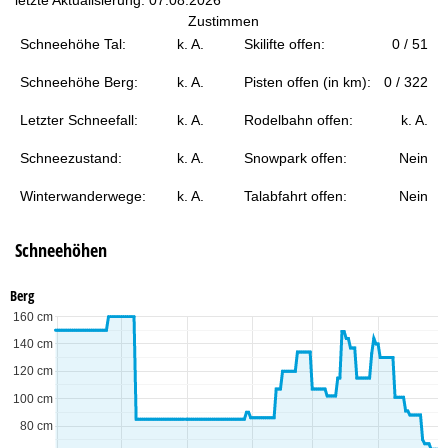
t
Zustimmen
Schneehöhe Tal:
k. A.
Skilifte offen:
0 / 51
e
Schneehöhe Berg:
k. A.
Pisten offen (in km):
0 / 322
Letzter Schneefall:
k. A.
Rodelbahn offen:
k. A.
Schneezustand:
k. A.
Snowpark offen:
Nein
Winterwanderwege:
k. A.
Talabfahrt offen:
Nein
Schneehöhen
Berg
160 cm
140 cm
120 cm
100 cm
80 cm