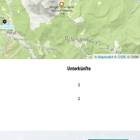
©
Maptoolkit
©
OSM
, © OSM
Unterkünfte
1
1