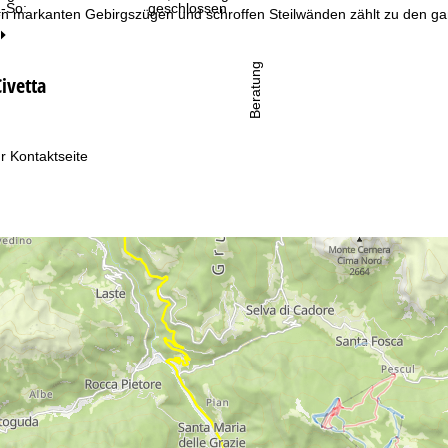
-So:
geschlossen
ren markanten Gebirgszügen und schroffen Steilwänden zählt zu den 
Beratung
Civetta
r Kontaktseite