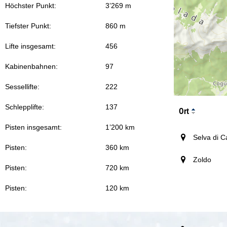
Höchster Punkt:
3’269 m
Tiefster Punkt:
860 m
Lifte insgesamt:
456
Kabinenbahnen:
97
Sessellifte:
222
Schlepplifte:
137
Ort
Pisten insgesamt:
1’200 km
Selva di 
Pisten:
360 km
Zoldo
Pisten:
720 km
Pisten:
120 km