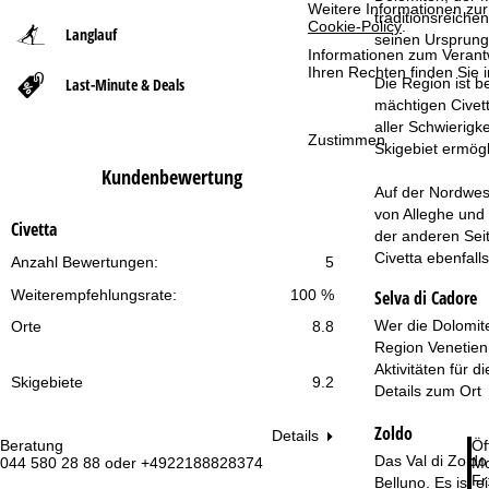
Weitere Informationen zur
traditionsreiche
Cookie-Policy
.
Langlauf
t
seinen Ursprung 
Informationen zum Verant
Ihren Rechten finden Sie 
Last-Minute & Deals
Die Region ist b
s
mächtigen Civett
aller Schwierigk
e
Zustimmen
Skigebiet ermögl
Kundenbewertung
i
Auf der Nordwest
von Alleghe und 
t
Civetta
der anderen Seit
Civetta ebenfall
Anzahl Bewertungen:
5
e
Selva di Cadore
Weiterempfehlungsrate:
100 %
Wer die Dolomite
Orte
8.8
Region Venetien 
Aktivitäten für 
Skigebiete
9.2
Details zum Ort
Zoldo
Details
Beratung
Öf
Das Val di Zoldo
044 580 28 88 oder +4922188828374
Mo
Fr
Belluno. Es ist 