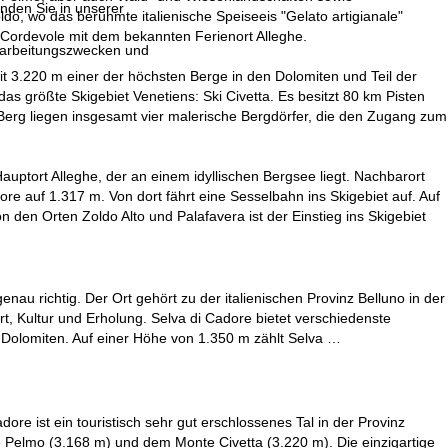
inden Sie in unserer
ldo, wo das berühmte italienische Speiseeis "Gelato artigianale"
l Cordevole mit dem bekannten Ferienort Alleghe.
erarbeitungszwecken und
mit 3.220 m einer der höchsten Berge in den Dolomiten und Teil der
as größte Skigebiet Venetiens: Ski Civetta. Es besitzt 80 km Pisten
Berg liegen insgesamt vier malerische Bergdörfer, die den Zugang zum
auptort Alleghe, der an einem idyllischen Bergsee liegt. Nachbarort
dore auf 1.317 m. Von dort fährt eine Sesselbahn ins Skigebiet auf. Auf
 den Orten Zoldo Alto und Palafavera ist der Einstieg ins Skigebiet
nau richtig. Der Ort gehört zu der italienischen Provinz Belluno in der
rt, Kultur und Erholung. Selva di Cadore bietet verschiedenste
ie Dolomiten. Auf einer Höhe von 1.350 m zählt Selva …
re ist ein touristisch sehr gut erschlossenes Tal in der Provinz
nte Pelmo (3.168 m) und dem Monte Civetta (3.220 m). Die einzigartige