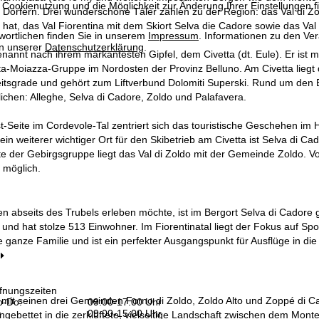
 Cookienutzung und die Möglichkeit zur Änderung Ihrer Einstellungen f
n Dörfern. Drei wunderschöne Täler zählen zu der Region: das Val di Zo
hat, das Val Fiorentina mit dem Skiort Selva die Cadore sowie das Va
wortlichen finden Sie in unserem
Impressum
. Informationen zu den V
in unserer
Datenschutzerklärung
.
enannt nach ihrem markantesten Gipfel, dem Civetta (dt. Eule). Er ist 
a-Moiazza-Gruppe im Nordosten der Provinz Belluno. Am Civetta liegt d
eitsgrade und gehört zum Liftverbund Dolomiti Superski. Rund um den 
ichen: Alleghe, Selva di Cadore, Zoldo und Palafavera.
-Seite im Cordevole-Tal zentriert sich das touristische Geschehen im H
ein weiterer wichtiger Ort für den Skibetrieb am Civetta ist Selva di Ca
e der Gebirgsgruppe liegt das Val di Zoldo mit der Gemeinde Zoldo. Von
s möglich.
n abseits des Trubels erleben möchte, ist im Bergort Selva di Cadore ge
und hat stolze 513 Einwohner. Im Fiorentinatal liegt der Fokus auf Spo
die ganze Familie und ist ein perfekter Ausgangspunkt für Ausflüge in d
fnungszeiten
 mit seinen drei Gemeinden Forno di Zoldo, Zoldo Alto und Zoppé di Cado
-Do:
09:00-17:00 Uhr
:
09:00-15:00 Uhr
eingebettet in die zerklüftete, vielseitige Landschaft zwischen dem Mo