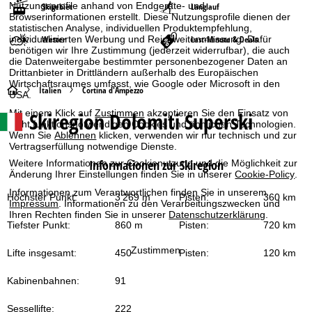
Nutzungsprofile anhand von Endgeräte- und
Skigebiet
Langlauf
Browserinformationen erstellt. Diese Nutzungsprofile dienen der
statistischen Analyse, individuellen Produktempfehlung,
individualisierten Werbung und Reichweitenmessung. Dafür
Wetter
Last-Minute & Deals
benötigen wir Ihre Zustimmung (jederzeit widerrufbar), die auch
die Datenweitergabe bestimmter personenbezogener Daten an
Drittanbieter in Drittländern außerhalb des Europäischen
Wirtschaftsraumes umfasst, wie Google oder Microsoft in den
S
Italien
Cortina d'Ampezzo
USA.
Mit einem Klick auf
Zustimmen
akzeptieren Sie den Einsatz von
Skiregion Dolomiti Superski
t
nicht funktionsnotwendigen Cookies und ähnlichen Technologien.
Wenn Sie
Ablehnen
klicken, verwenden wir nur technisch und zur
Vertragserfüllung notwendige Dienste.
a
Informationen zur Skiregion
Weitere Informationen zur Cookienutzung und die Möglichkeit zur
Änderung Ihrer Einstellungen finden Sie in unserer
Cookie-Policy
.
r
Informationen zum Verantwortlichen finden Sie in unserem
Höchster Punkt:
3’269 m
Pisten:
360 km
t
Impressum
. Informationen zu den Verarbeitungszwecken und
Ihren Rechten finden Sie in unserer
Datenschutzerklärung
.
Tiefster Punkt:
860 m
Pisten:
720 km
s
Zustimmen
Lifte insgesamt:
450
Pisten:
120 km
e
Kabinenbahnen:
91
i
Sessellifte:
222