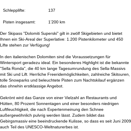
t
Schlepplifte:
137
e
Pisten insgesamt:
1’200 km
Der Skipass "Dolomiti Superski" gilt in zwölf Skigebieten und bietet
Ihnen ein Ski-Areal der Superlative: 1.200 Pistenkilometer und 450
Lifte stehen zur Verfügung!
In den italienischen Dolomiten sind die Voraussetzungen für
Wintersport geradezu ideal. Ein besonderes Highlight ist die bekannte
"Sella Ronda", die 40 km lange Tagesumrundung des Sella-Massivs
mit Ski und Lift. Herrliche Freeridemöglichkeiten, zahlreiche Skitouren,
tolle Snowparks und beleuchtete Pisten zum Nachtskilauf ergänzen
das ohnehin erstklassige Angebot.
Gekrönt wird das Ganze von einer Vielzahl an Restaurants und
Hütten, 80 Prozent Sonnentagen und einer besonders niedrigen
Luftfeuchtigkeit, die nach Expertenmeinung den Schnee
außergewöhnlich pulvrig werden lässt. Zudem bildet das
Gebirgsmassiv eine beeindruckende Kulisse, so dass es seit Juni 2009
auch Teil des UNESCO-Weltnaturerbes ist.