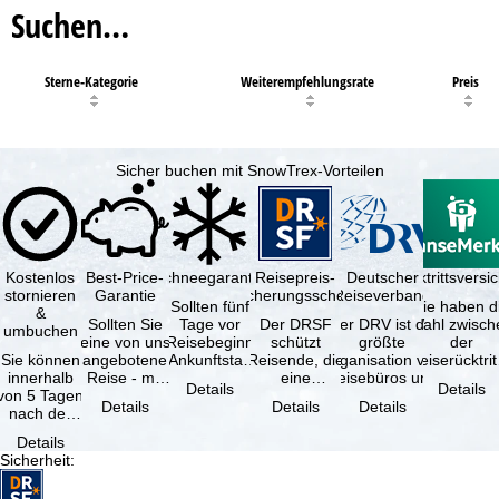
Suchen…
Sterne-Kategorie
Weiterempfehlungsrate
Preis
Sicher buchen mit SnowTrex-Vorteilen
Kostenlos
Best-Price-
Schneegarantie
Reisepreis-
Deutscher
Reiserücktrittsvers
stornieren
Garantie
Sicherungsschein
Reiseverband
Sollten fünf
Sie haben d
&
Sollten Sie
Tage vor
Der DRSF
Der DRV ist die
Wahl zwisch
umbuchen
eine von uns
Reisebeginn
schützt
größte
der
Sie können
angebotene
(Ankunftstag)
Reisende, die
Organisation von
Reiserücktrit
innerhalb
Reise - mit
aufgrund von
eine
Reisebüros und
Versicheru
Details
Details
von 5 Tagen
gleicher
Schneemangel
Pauschalreise
Reiseveranstaltern
(inklusive 
Details
Details
Details
nach der
Leistung und
…
oder
in …
Buchung
Verfügbarkeit
verbundene
Details
kostenfrei
…
Reiseleistungen
Sicherheit
:
zurücktreten,
…
…