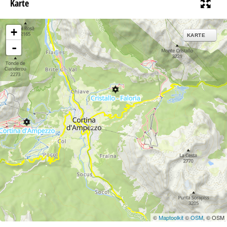
Karte
+
KARTE
-
©
Maptoolkit
©
OSM
, © OSM