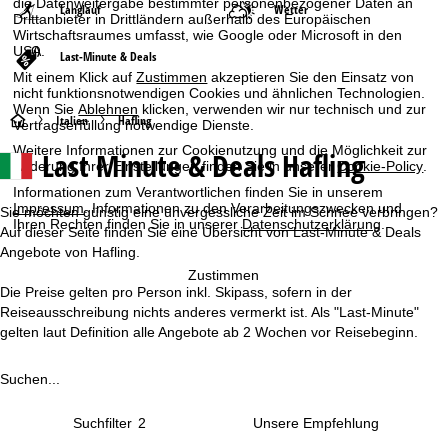
die Datenweitergabe bestimmter personenbezogener Daten an
Langlauf
Wetter
Drittanbieter in Drittländern außerhalb des Europäischen
Wirtschaftsraumes umfasst, wie Google oder Microsoft in den
USA.
Last-Minute & Deals
Mit einem Klick auf
Zustimmen
akzeptieren Sie den Einsatz von
nicht funktionsnotwendigen Cookies und ähnlichen Technologien.
Wenn Sie
Ablehnen
klicken, verwenden wir nur technisch und zur
S
Italien
Hafling
Vertragserfüllung notwendige Dienste.
Weitere Informationen zur Cookienutzung und die Möglichkeit zur
Last Minute & Deals Hafling
t
Änderung Ihrer Einstellungen finden Sie in unserer
Cookie-Policy
.
Informationen zum Verantwortlichen finden Sie in unserem
a
Impressum
. Informationen zu den Verarbeitungszwecken und
Sie möchten günstig eine unvergessliche Zeit im Schnee verbringen?
Ihren Rechten finden Sie in unserer
Datenschutzerklärung
.
Auf dieser Seite finden Sie eine Übersicht von Last-Minute & Deals
r
Angebote von Hafling.
Zustimmen
t
Die Preise gelten pro Person inkl. Skipass, sofern in der
Reiseausschreibung nichts anderes vermerkt ist. Als "Last-Minute"
s
gelten laut Definition alle Angebote ab 2 Wochen vor Reisebeginn.
e
Suchen...
i
Suchfilter
2
t