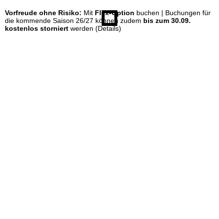
Vorfreude ohne Risiko:
Mit
Flex-Option
buchen | Buchungen für
e
die kommende Saison 26/27 können zudem
bis zum 30.09.
kostenlos storniert
werden
(Details)