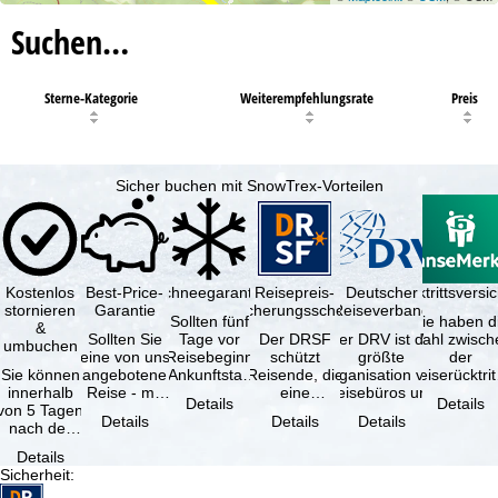
Suchen…
Sterne-Kategorie
Weiterempfehlungsrate
Preis
Sicher buchen mit SnowTrex-Vorteilen
Kostenlos
Best-Price-
Schneegarantie
Reisepreis-
Deutscher
Reiserücktrittsvers
stornieren
Garantie
Sicherungsschein
Reiseverband
Sollten fünf
Sie haben d
&
Sollten Sie
Tage vor
Der DRSF
Der DRV ist die
Wahl zwisch
umbuchen
eine von uns
Reisebeginn
schützt
größte
der
Sie können
angebotene
(Ankunftstag)
Reisende, die
Organisation von
Reiserücktrit
innerhalb
Reise - mit
aufgrund von
eine
Reisebüros und
Versicheru
Details
Details
von 5 Tagen
gleicher
Schneemangel
Pauschalreise
Reiseveranstaltern
(inklusive 
Details
Details
Details
nach der
Leistung und
…
oder
in …
Buchung
Verfügbarkeit
verbundene
Details
kostenfrei
…
Reiseleistungen
Sicherheit
:
zurücktreten,
…