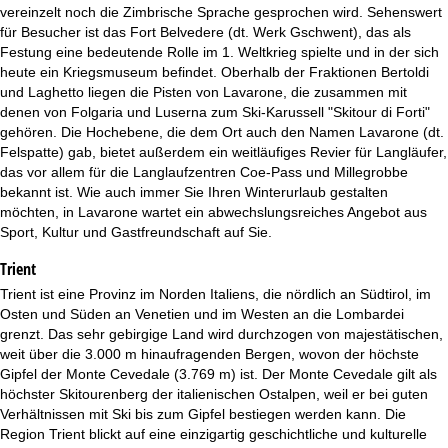
t
vereinzelt noch die Zimbrische Sprache gesprochen wird. Sehenswert
für Besucher ist das Fort Belvedere (dt. Werk Gschwent), das als
e
Festung eine bedeutende Rolle im 1. Weltkrieg spielte und in der sich
heute ein Kriegsmuseum befindet. Oberhalb der Fraktionen Bertoldi
und Laghetto liegen die Pisten von Lavarone, die zusammen mit
denen von Folgaria und Luserna zum Ski-Karussell "Skitour di Forti"
gehören. Die Hochebene, die dem Ort auch den Namen Lavarone (dt.
Felspatte) gab, bietet außerdem ein weitläufiges Revier für Langläufer,
das vor allem für die Langlaufzentren Coe-Pass und Millegrobbe
bekannt ist. Wie auch immer Sie Ihren Winterurlaub gestalten
möchten, in Lavarone wartet ein abwechslungsreiches Angebot aus
Sport, Kultur und Gastfreundschaft auf Sie.
Trient
Trient ist eine Provinz im Norden Italiens, die nördlich an Südtirol, im
Osten und Süden an Venetien und im Westen an die Lombardei
grenzt. Das sehr gebirgige Land wird durchzogen von majestätischen,
weit über die 3.000 m hinaufragenden Bergen, wovon der höchste
Gipfel der Monte Cevedale (3.769 m) ist. Der Monte Cevedale gilt als
höchster Skitourenberg der italienischen Ostalpen, weil er bei guten
Verhältnissen mit Ski bis zum Gipfel bestiegen werden kann. Die
Region Trient blickt auf eine einzigartig geschichtliche und kulturelle