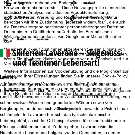
Skigebiet
Langlauf
Nutzungsprofile anhand von Endgeräte- und
Browserinformationen erstellt. Diese Nutzungsprofile dienen der
statistischen Analyse, individuellen Produktempfehlung,
Wetter
Last-Minute & Deals
individualisierten Werbung und Reichweitenmessung. Dafür
benötigen wir Ihre Zustimmung (jederzeit widerrufbar), die auch
die Datenweitergabe bestimmter personenbezogener Daten an
Drittanbieter in Drittländern außerhalb des Europäischen
Wirtschaftsraumes umfasst, wie Google oder Microsoft in den
S
Italien
Lavarone
USA.
Skiferien
Lavarone – Skigenuss
Mit einem Klick auf
Zustimmen
akzeptieren Sie den Einsatz von
t
nicht funktionsnotwendigen Cookies und ähnlichen Technologien.
und Trentiner Lebensart!
Wenn Sie
Ablehnen
klicken, verwenden wir nur technisch und zur
a
Vertragserfüllung notwendige Dienste.
Weitere Informationen zur Cookienutzung und die Möglichkeit zur
r
Änderung Ihrer Einstellungen finden Sie in unserer
Cookie-Policy
.
Lavarone
Informationen zum Verantwortlichen finden Sie in unserem
Auf einer sonnigen Hochebene im Trentino liegt die Gemeinde
t
Impressum
. Informationen zu den Verarbeitungszwecken und
Lavarone. Sie setzt sich aus 19 Fraktionen zusammen, die insgesamt
Ihren Rechten finden Sie in unserer
Datenschutzerklärung
.
rund 1.000 Einwohner zählen. Im Winter sind die Dörfer umringt von
s
schneeweißen Wiesen und gepuderten Wäldern sowie von
Bergkuppen, an denen sich vielseitige, teils bewaldete Pisten hinab
Zustimmen
e
schlängeln. In Lavarone herrscht das typische italienische
Lebensgefühl, so ist der Ort beispielsweise für seine traditionellen
i
Käsespezialitäten bekannt. Zudem gehört Lavarone wie die
Nachbarorte Lusern und Folgaria zu den Gemeinden, in denen