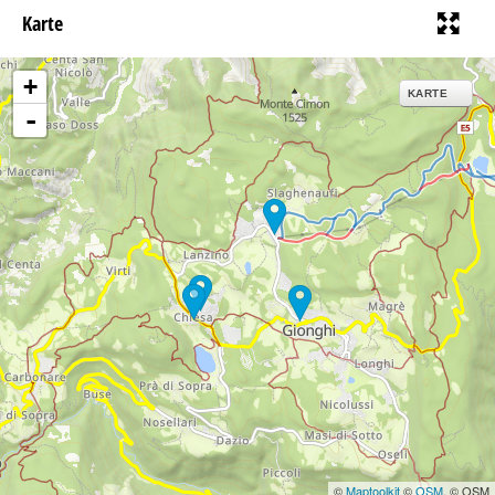
Karte
+
KARTE
-
©
Maptoolkit
©
OSM
, © OSM