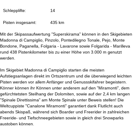
t
Schlepplifte:
14
e
Pisten insgesamt:
435 km
Mit der Skipassaufwertung "Superskirama" können in den Skigebieten
Madonna di Campiglio, Pinzolo, Pontedilegno Tonale, Pejo, Monte
Bondone, Paganella, Folgaria - Lavarone sowie Folgarida - Marilleva
rund 438 Pistenkilometer bis zu einer Höhe von 3.000 m genutzt
werden.
Im Skigebiet Madonna di Campiglio starten die meisten
Aufstiegsanlagen direkt im Ortszentrum und die überwiegend leichten
Pisten werden vor allem Anfänger und Genussskifahrer begeistern.
Könner können ihr Können unter anderem auf den "Miramonti", dem
gefürchtetsten Steilhang der Dolomiten, sowie auf der 2,4 km langen
"Spinale Direttissima" am Monte Spinale unter Beweis stellen! Die
Weltcuppiste "Canalone Miramonti" garantiert dank Flutlicht auch
abends Skispaß, während sich Boarder und Freerider in zahlreichen
Freeride- und Tiefschneegebieten sowie in gleich drei Snowparks
austoben können.