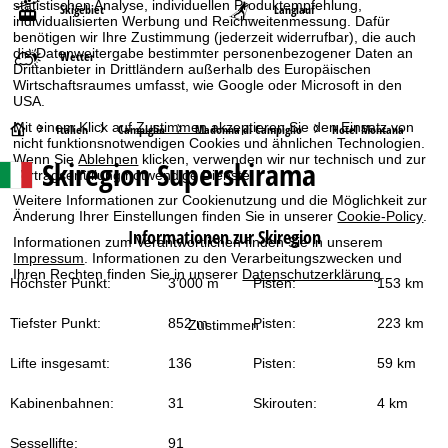
statistischen Analyse, individuellen Produktempfehlung,
Skigebiet
Langlauf
individualisierten Werbung und Reichweitenmessung. Dafür
benötigen wir Ihre Zustimmung (jederzeit widerrufbar), die auch
die Datenweitergabe bestimmter personenbezogener Daten an
Wetter
Drittanbieter in Drittländern außerhalb des Europäischen
Wirtschaftsraumes umfasst, wie Google oder Microsoft in den
USA.
Mit einem Klick auf
Zustimmen
akzeptieren Sie den Einsatz von
S
Italien
Campiglio
Madonna di Campiglio
Hotel Montana
nicht funktionsnotwendigen Cookies und ähnlichen Technologien.
Wenn Sie
Ablehnen
klicken, verwenden wir nur technisch und zur
Skiregion Superskirama
t
Vertragserfüllung notwendige Dienste.
Weitere Informationen zur Cookienutzung und die Möglichkeit zur
a
Änderung Ihrer Einstellungen finden Sie in unserer
Cookie-Policy
.
Informationen zur Skiregion
Informationen zum Verantwortlichen finden Sie in unserem
r
Impressum
. Informationen zu den Verarbeitungszwecken und
Ihren Rechten finden Sie in unserer
Datenschutzerklärung
.
Höchster Punkt:
3’000 m
Pisten:
153 km
t
Tiefster Punkt:
852 m
Pisten:
223 km
Zustimmen
s
Lifte insgesamt:
136
Pisten:
59 km
e
Kabinenbahnen:
31
Skirouten:
4 km
i
Sessellifte:
91