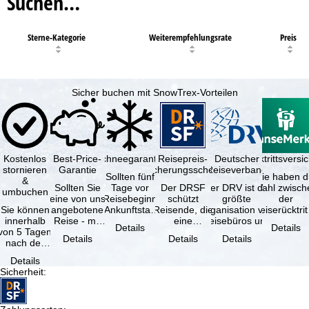
Suchen…
Sterne-Kategorie
Weiterempfehlungsrate
Preis
Sicher buchen mit SnowTrex-Vorteilen
Kostenlos
Best-Price-
Schneegarantie
Reisepreis-
Deutscher
Reiserücktrittsvers
stornieren
Garantie
Sicherungsschein
Reiseverband
Sollten fünf
Sie haben d
&
Sollten Sie
Tage vor
Der DRSF
Der DRV ist die
Wahl zwisch
umbuchen
eine von uns
Reisebeginn
schützt
größte
der
Sie können
angebotene
(Ankunftstag)
Reisende, die
Organisation von
Reiserücktrit
innerhalb
Reise - mit
aufgrund von
eine
Reisebüros und
Versicheru
Details
Details
von 5 Tagen
gleicher
Schneemangel
Pauschalreise
Reiseveranstaltern
(inklusive 
Details
Details
Details
nach der
Leistung und
…
oder
in …
Buchung
Verfügbarkeit
verbundene
Details
kostenfrei
…
Reiseleistungen
Sicherheit
:
zurücktreten,
…
…