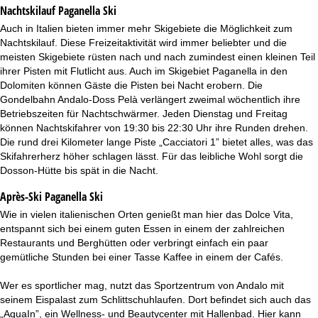
Nachtskilauf
Paganella Ski
Auch in Italien bieten immer mehr Skigebiete die Möglichkeit zum
Nachtskilauf. Diese Freizeitaktivität wird immer beliebter und die
meisten Skigebiete rüsten nach und nach zumindest einen kleinen Teil
ihrer Pisten mit Flutlicht aus. Auch im Skigebiet Paganella in den
Dolomiten können Gäste die Pisten bei Nacht erobern. Die
Gondelbahn Andalo-Doss Pelà verlängert zweimal wöchentlich ihre
Betriebszeiten für Nachtschwärmer. Jeden Dienstag und Freitag
können Nachtskifahrer von 19:30 bis 22:30 Uhr ihre Runden drehen.
Die rund drei Kilometer lange Piste „Cacciatori 1” bietet alles, was das
Skifahrerherz höher schlagen lässt. Für das leibliche Wohl sorgt die
Dosson-Hütte bis spät in die Nacht.
Après-Ski Paganella Ski
Wie in vielen italienischen Orten genießt man hier das Dolce Vita,
entspannt sich bei einem guten Essen in einem der zahlreichen
Restaurants und Berghütten oder verbringt einfach ein paar
gemütliche Stunden bei einer Tasse Kaffee in einem der Cafés.
Wer es sportlicher mag, nutzt das Sportzentrum von Andalo mit
seinem Eispalast zum Schlittschuhlaufen. Dort befindet sich auch das
„AquaIn”, ein Wellness- und Beautycenter mit Hallenbad. Hier kann