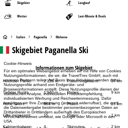
Skigebiet
Langlauf
Wetter
Last-Minute & Deals
S
Italien
Paganella
Molveno
Skigebiet
Paganella Ski
t
a
Cookie-Hinweis
Informationen zum Skigebiet
Für ein optimales Webangebot erheben wir mit Hilfe von Cookies
r
Nutzungsinformationen, die wir, die TravelTrex GmbH, auch mit
unseren Partnern teilen. Auf Basis Ihrer Aktivitäten werden dabei
Höchster Punkt:
2’125 m
Pisten insgesamt:
37 km
t
Nutzungsprofile anhand von Endgeräte- und
Browserinformationen erstellt. Diese Nutzungsprofile dienen der
Tiefster Punkt:
1’040 m
Pisten:
9 km
statistischen Analyse, individuellen Produktempfehlung,
s
individualisierten Werbung und Reichweitenmessung. Dafür
benötigen wir Ihre Zustimmung (jederzeit widerrufbar), die auch
Höhe Skiort:
864 m
Pisten:
27 km
e
die Datenweitergabe bestimmter personenbezogener Daten an
Drittanbieter in Drittländern außerhalb des Europäischen
Lifte insgesamt:
15
Pisten:
1 km
Wirtschaftsraumes umfasst, wie Google oder Microsoft in den
i
USA.
Kabinenbahnen:
4
Skirouten:
2 km