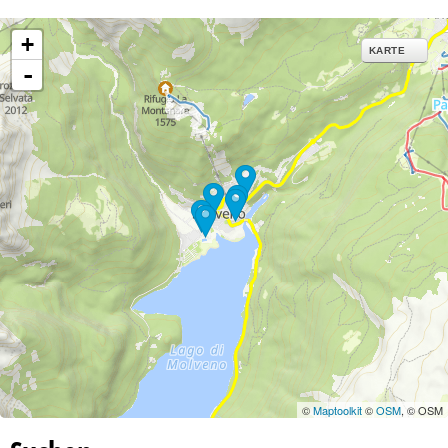
+
KARTE
-
©
Maptoolkit
©
OSM
, © OSM