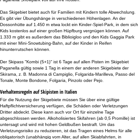
Das Skigebiet bietet auch für Familien mit Kindern tolle Abwechslung.
Es gibt vier Übungshänge in verschiedenen Höhenlagen. An der
Dossonhütte auf 1.450 m etwa lockt ein Kinder-Spiel-Park, in dem sich
Kids kostenlos auf einer großen Hüpfburg vergnügen können. Auf
1.333 m gibt es außerdem das Biblioigloo und den Kids Gaggia Park
mit einer Mini-Snowtubing-Bahn, auf der Kinder in Reifen
hinunterrutschen können.
Der Skipass "Kombi (5+1)" ist 6 Tage auf allen Pisten im Skigebiet
Paganella gültig sowie 1 Tag in einem der anderen Skigebiete der
Skirama, z. B. Madonna di Campiglio, Folgarida-Marilleva, Passo del
Tonale, Monte Bondone, Folgaria, Pinzolo oder Pejo.
Verhaltensregeln auf Skipisten in Italien
Für die Nutzung der Skigebiete müssen Sie über eine gültige
Haftpflichtversicherung verfügen, die Schäden oder Verletzungen
Dritter abdeckt. Diese kann auch vor Ort für einzelne Tage
abgeschlossen werden. Alkoholisiertes Skifahren (ab 0,5 Promille) ist
untersagt und wird mit hohen Geldbußen bestraft. Um das
Verletzungsrisiko zu reduzieren, ist das Tragen eines Helms für alle
obligatorisch (unabhängig vom Alter, auf allen Skiabfahrten, in