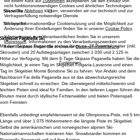
Mit einem Klick auf
Zustimmen
akzeptieren Sie den Einsatz von
t
nicht funktionsnotwendigen Cookies und ähnlichen Technologien.
Wenn Sie
Ablehnen
klicken, verwenden wir nur technisch und zur
Sessellifte:
11
e
Vertragserfüllung notwendige Dienste.
Weitere Informationen zur Cookienutzung und die Möglichkeit zur
Schlepplifte:
0
Änderung Ihrer Einstellungen finden Sie in unserer
Cookie-Policy
.
Informationen zum Verantwortlichen finden Sie in unserem
Skigebiet
Paganella Ski
Impressum
. Informationen zu den Verarbeitungszwecken und
Mit dem Skipass Paganella stehen Ihnen ca. 37 Pistenkilometer (inkl.
Ihren Rechten finden Sie in unserer
Datenschutzerklärung
.
Skirouten) und 20 Aufstiegsanlagen zwischen 1.030 und 2.125 m
Höhe zur Verfügung. Mit dem 6-Tage-Skipass Paganella haben Sie die
Zustimmen
Möglichkeit, je einen Tag im Skigebiet Folgaria-Lavarone und einen
Tag im Skigebiet Monte Bondone Ski zu fahren. Von Andalo und dem
Nachbarort Fai della Paganella aus ist das abwechslungsreiche
Skigebiet schnell zu erreichen. Die überwiegend mittelschweren und
leichten Pisten sind ideal für Familien. In den tieferen Lagen führen die
Routen meist durch idyllische Fichtenwälder und bieten Pistenspaß
vom Feinsten.
Ebenfalls unbedingt empfehlenswert ist die Olimpionica-Piste, mit 5 km
Länge und über 1.075 Höhenmetern die längste Piste im Skigebiet.
Selbst die amerikanischen und norwegischen alpinen Ski-
Nationalmannschaften trainieren hier. Snowboarder kommen im
Paganella Snowpark voll auf ihre Kosten.