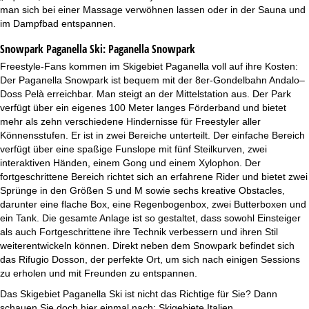
man sich bei einer Massage verwöhnen lassen oder in der Sauna und
im Dampfbad entspannen.
Snowpark Paganella Ski:
Paganella Snowpark
Freestyle-Fans kommen im Skigebiet Paganella voll auf ihre Kosten:
Der Paganella Snowpark ist bequem mit der 8er-Gondelbahn Andalo–
Doss Pelà erreichbar. Man steigt an der Mittelstation aus. Der Park
verfügt über ein eigenes 100 Meter langes Förderband und bietet
mehr als zehn verschiedene Hindernisse für Freestyler aller
Könnensstufen. Er ist in zwei Bereiche unterteilt. Der einfache Bereich
verfügt über eine spaßige Funslope mit fünf Steilkurven, zwei
interaktiven Händen, einem Gong und einem Xylophon. Der
fortgeschrittene Bereich richtet sich an erfahrene Rider und bietet zwei
Sprünge in den Größen S und M sowie sechs kreative Obstacles,
darunter eine flache Box, eine Regenbogenbox, zwei Butterboxen und
ein Tank. Die gesamte Anlage ist so gestaltet, dass sowohl Einsteiger
als auch Fortgeschrittene ihre Technik verbessern und ihren Stil
weiterentwickeln können. Direkt neben dem Snowpark befindet sich
das Rifugio Dosson, der perfekte Ort, um sich nach einigen Sessions
zu erholen und mit Freunden zu entspannen.
Das Skigebiet Paganella Ski ist nicht das Richtige für Sie? Dann
schauen Sie doch hier einmal nach:
Skigebiete Italien