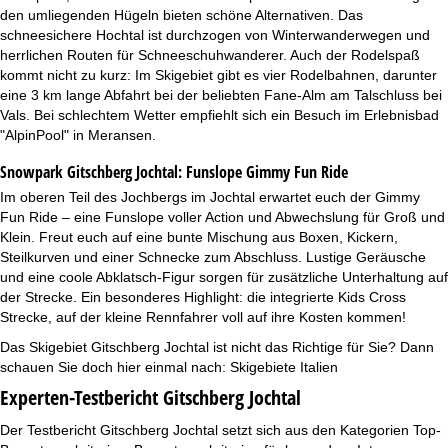
den umliegenden Hügeln bieten schöne Alternativen. Das
schneesichere Hochtal ist durchzogen von Winterwanderwegen und
herrlichen Routen für Schneeschuhwanderer. Auch der Rodelspaß
kommt nicht zu kurz: Im Skigebiet gibt es vier Rodelbahnen, darunter
eine 3 km lange Abfahrt bei der beliebten Fane-Alm am Talschluss bei
Vals. Bei schlechtem Wetter empfiehlt sich ein Besuch im Erlebnisbad
"AlpinPool" in Meransen.
Snowpark Gitschberg Jochtal:
Funslope Gimmy Fun Ride
Im oberen Teil des Jochbergs im Jochtal erwartet euch der Gimmy
Fun Ride – eine Funslope voller Action und Abwechslung für Groß und
Klein. Freut euch auf eine bunte Mischung aus Boxen, Kickern,
Steilkurven und einer Schnecke zum Abschluss. Lustige Geräusche
und eine coole Abklatsch-Figur sorgen für zusätzliche Unterhaltung auf
der Strecke. Ein besonderes Highlight: die integrierte Kids Cross
Strecke, auf der kleine Rennfahrer voll auf ihre Kosten kommen!
Das Skigebiet Gitschberg Jochtal ist nicht das Richtige für Sie? Dann
schauen Sie doch hier einmal nach:
Skigebiete Italien
Experten-Testbericht Gitschberg Jochtal
Der Testbericht Gitschberg Jochtal setzt sich aus den Kategorien Top-