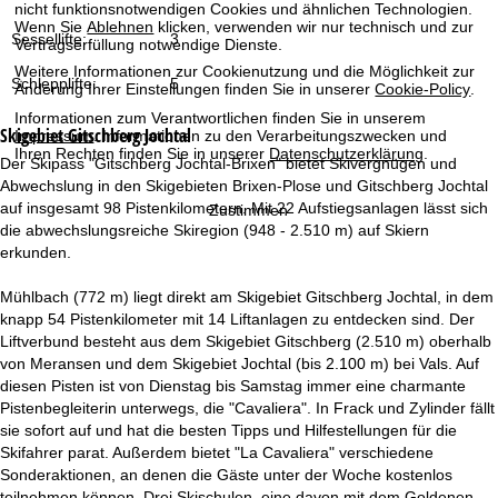
t
nicht funktionsnotwendigen Cookies und ähnlichen Technologien.
Wenn Sie
Ablehnen
klicken, verwenden wir nur technisch und zur
Sessellifte:
3
Vertragserfüllung notwendige Dienste.
e
Weitere Informationen zur Cookienutzung und die Möglichkeit zur
Schlepplifte:
5
Änderung Ihrer Einstellungen finden Sie in unserer
Cookie-Policy
.
Informationen zum Verantwortlichen finden Sie in unserem
Skigebiet
Gitschberg Jochtal
Impressum
. Informationen zu den Verarbeitungszwecken und
Ihren Rechten finden Sie in unserer
Datenschutzerklärung
.
Der Skipass "Gitschberg Jochtal-Brixen" bietet Skivergnügen und
Abwechslung in den Skigebieten Brixen-Plose und Gitschberg Jochtal
auf insgesamt 98 Pistenkilometern. Mit 22 Aufstiegsanlagen lässt sich
Zustimmen
die abwechslungsreiche Skiregion (948 - 2.510 m) auf Skiern
erkunden.
Mühlbach (772 m) liegt direkt am Skigebiet Gitschberg Jochtal, in dem
knapp 54 Pistenkilometer mit 14 Liftanlagen zu entdecken sind. Der
Liftverbund besteht aus dem Skigebiet Gitschberg (2.510 m) oberhalb
von Meransen und dem Skigebiet Jochtal (bis 2.100 m) bei Vals. Auf
diesen Pisten ist von Dienstag bis Samstag immer eine charmante
Pistenbegleiterin unterwegs, die "Cavaliera". In Frack und Zylinder fällt
sie sofort auf und hat die besten Tipps und Hilfestellungen für die
Skifahrer parat. Außerdem bietet "La Cavaliera" verschiedene
Sonderaktionen, an denen die Gäste unter der Woche kostenlos
teilnehmen können. Drei Skischulen, eine davon mit dem Goldenen