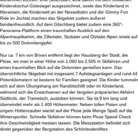
Kinderskischul-Gütesiegel ausgezeichnet, sowie das Kinderland in
Meransen, die Kinderwelt an der Nesselbahn und der Gimmy Fun
Ride im Jochtal machen das Skigebiet zudem äußerst
familienfreundlich. Auf dem Gitschberg bietet zudem eine 360°-
Panorama-Plattform einen traumhaften Ausblick auf den
Alpenhauptkamm, die Zillertaler, Stubaier und Ötztaler Alpen sowie auf
bis zu 500 Dolomitengipfel.
Nur ca. 7 km von Brixen entfernt liegt der Hausberg der Stadt, die
Plose, wo man in einer Höhe von 1.060 bis 2.505 m Skifahren und
einen traumhaften Blick auf die Dolomiten genießen kann. Das
übersichtliche Skigebiet mit insgesamt 7 Aufstiegsanlagen und rund 44
Pistenkilometern ist bestens für Familien geeignet. Die Kinder tummeln
sich auf dem Übungshang am Randötschlift oder im Kinderland,
während sich die Erwachsenen auf der längsten präparierten Abfahrt
Südtirols, der Trametsch, austoben können. Sie ist 9 km lang und
überwindet mehr als 1.400 Höhenmeter. Neben tollen Pisten und
urigem Hüttenzauber wartet auf der Plose jede Menge Spaß auf die
Wintersportler. Schnelle Skifahrer können beim Plose Speed Check
ihre Geschwindigkeit messen lassen. Die Messstation befindet sich
direkt gegenüber der Bergstation des Schönbodenliftes.