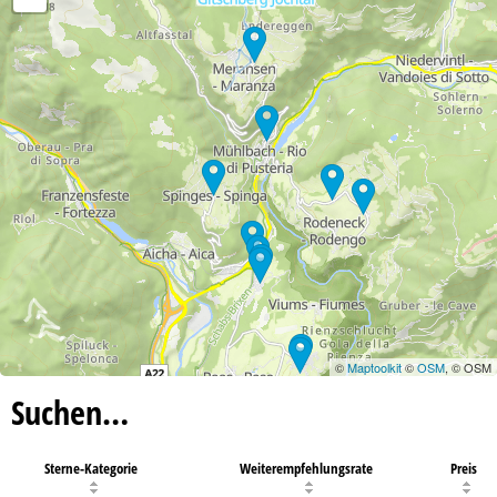
©
Maptoolkit
©
OSM
, © OSM
Suchen…
Sterne-Kategorie
Weiterempfehlungsrate
Preis