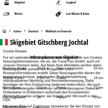
Skigebiet
Langlauf
Wetter
Last-Minute & Deals
S
Italien
Eisacktal
Mühlbach im Pustertal
Skigebiet
Gitschberg Jochtal
t
a
Cookie-Hinweis
Informationen zum Skigebiet
Für ein optimales Webangebot erheben wir mit Hilfe von Cookies
r
Nutzungsinformationen, die wir, die TravelTrex GmbH, auch mit
unseren Partnern teilen. Auf Basis Ihrer Aktivitäten werden dabei
Höchster Punkt:
2’510 m
Pisten insgesamt:
54 km
Nutzungsprofile anhand von Endgeräte- und
t
Browserinformationen erstellt. Diese Nutzungsprofile dienen der
statistischen Analyse, individuellen Produktempfehlung,
Tiefster Punkt:
1’307 m
Pisten:
18 km
s
individualisierten Werbung und Reichweitenmessung. Dafür
benötigen wir Ihre Zustimmung (jederzeit widerrufbar), die auch
Höhe Skiort:
772 m
Pisten:
27 km
die Datenweitergabe bestimmter personenbezogener Daten an
e
Drittanbieter in Drittländern außerhalb des Europäischen
Wirtschaftsraumes umfasst, wie Google oder Microsoft in den
Lifte insgesamt:
14
Pisten:
9 km
USA.
i
Mit einem Klick auf
Zustimmen
akzeptieren Sie den Einsatz von
Kabinenbahnen:
6