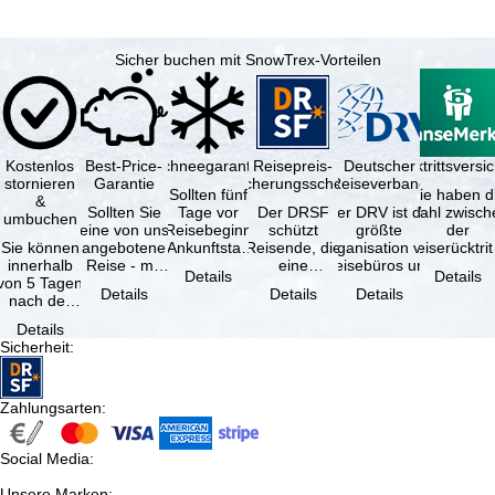
Sicher buchen mit SnowTrex-Vorteilen
Kostenlos
Best-Price-
Schneegarantie
Reisepreis-
Deutscher
Reiserücktrittsvers
stornieren
Garantie
Sicherungsschein
Reiseverband
Sollten fünf
Sie haben d
&
Sollten Sie
Tage vor
Der DRSF
Der DRV ist die
Wahl zwisch
umbuchen
eine von uns
Reisebeginn
schützt
größte
der
Sie können
angebotene
(Ankunftstag)
Reisende, die
Organisation von
Reiserücktrit
innerhalb
Reise - mit
aufgrund von
eine
Reisebüros und
Versicheru
Details
Details
von 5 Tagen
gleicher
Schneemangel
Pauschalreise
Reiseveranstaltern
(inklusive 
Details
Details
Details
nach der
Leistung und
…
oder
in …
Buchung
Verfügbarkeit
verbundene
Details
kostenfrei
…
Reiseleistungen
Sicherheit
:
zurücktreten,
…
…
Zahlungsarten
:
Social Media
:
Unsere Marken
: