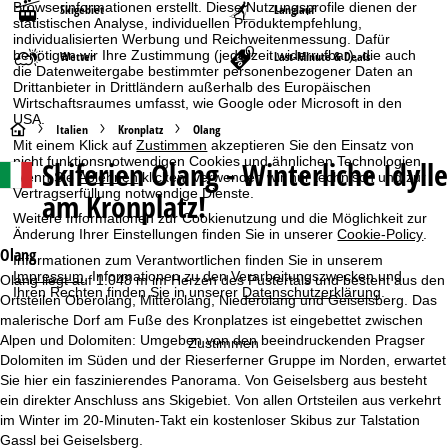
Browserinformationen erstellt. Diese Nutzungsprofile dienen der
Skigebiet
Langlauf
statistischen Analyse, individuellen Produktempfehlung,
individualisierten Werbung und Reichweitenmessung. Dafür
benötigen wir Ihre Zustimmung (jederzeit widerrufbar), die auch
Wetter
Last-Minute & Deals
die Datenweitergabe bestimmter personenbezogener Daten an
Drittanbieter in Drittländern außerhalb des Europäischen
Wirtschaftsraumes umfasst, wie Google oder Microsoft in den
USA.
S
Italien
Kronplatz
Olang
Mit einem Klick auf
Zustimmen
akzeptieren Sie den Einsatz von
nicht funktionsnotwendigen Cookies und ähnlichen Technologien.
Skiferien
Olang - Winterliche Idylle
t
Wenn Sie
Ablehnen
klicken, verwenden wir nur technisch und zur
Vertragserfüllung notwendige Dienste.
am Kronplatz!
a
Weitere Informationen zur Cookienutzung und die Möglichkeit zur
Änderung Ihrer Einstellungen finden Sie in unserer
Cookie-Policy
.
r
Olang
Informationen zum Verantwortlichen finden Sie in unserem
Impressum
. Informationen zu den Verarbeitungszwecken und
Olang liegt auf 1.048 m im Herzen des Pustertals und besteht aus den
Ihren Rechten finden Sie in unserer
Datenschutzerklärung
.
t
Ortsteilen Oberolang, Mitterolang, Niederolang und Geiselsberg. Das
malerische Dorf am Fuße des Kronplatzes ist eingebettet zwischen
s
Alpen und Dolomiten: Umgeben von den beeindruckenden Pragser
Zustimmen
Dolomiten im Süden und der Rieserferner Gruppe im Norden, erwartet
e
Sie hier ein faszinierendes Panorama. Von Geiselsberg aus besteht
ein direkter Anschluss ans Skigebiet. Von allen Ortsteilen aus verkehrt
i
im Winter im 20-Minuten-Takt ein kostenloser Skibus zur Talstation
Gassl bei Geiselsberg.