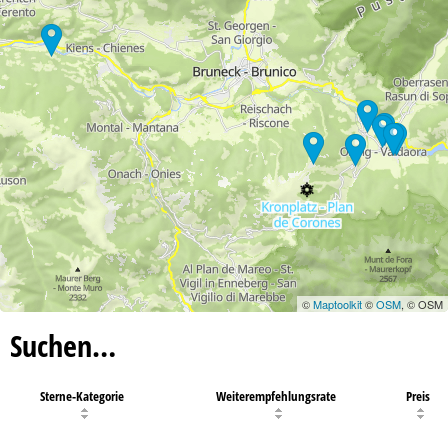
©
Maptoolkit
©
OSM
, © OSM
Suchen…
Sterne-Kategorie
Weiterempfehlungsrate
Preis