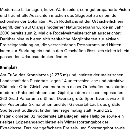
t
Modernste Liftanlagen, kurze Wartezeiten, sehr gut präparierte Pisten
e
und traumhafte Aussichten machen das Skigebiet zu einem der
schönsten der Dolomiten. Auch Rodelfans ist der Ort sicherlich ein
Begriff, denn auf Olangs moderner Naturrodelbahn wurde im Jahr
2000 bereits zum 2. Mal die Rodelweltmeisterschaft ausgerichtet!
Darüber hinaus bieten sich zahlreiche Möglichkeiten zur aktiven
Freizeitgestaltung an, die verschiedenen Restaurants und Hütten
laden zur Stärkung ein und in den Geschäften lässt sich sicherlich ein
passendes Urlaubsandenken finden.
Kronplatz
Am Fuße des Kronplatzes (2.275 m) und inmitten der malerischen
Landschaft des Pustertals liegen 14 unterschiedliche und attraktive
Südtiroler Orte. Gleich von mehreren dieser Ortschaften aus starten
moderne Kabinenbahnen zum Gipfel, an dem sich ein imposantes
360-Grad-Panorama eröffnet. Diverse große Sport-Events wie z. B.
der Pustertaler Skimarathon und der Gsiesertal-Lauf, das größte
Sportevent Südtirols, finden hier regelmäßig statt. Rund 121
Pistenkilometer, 31 modernste Liftanlagen, eine Halfpipe sowie ein
riesiges Loipenangebot bieten ein Wintersportangebot der
Extraklasse. Das breit gefächerte Freizeit- und Sportangebot sowie