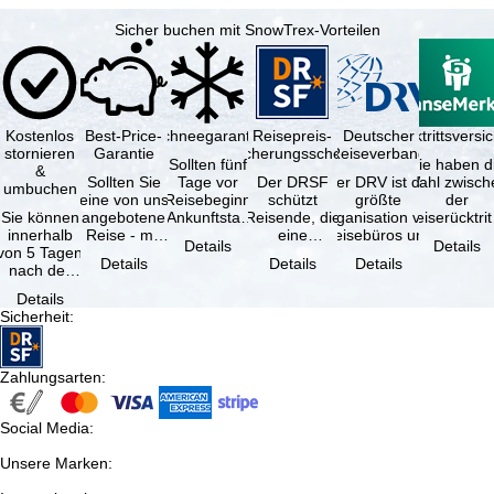
Sicher buchen mit SnowTrex-Vorteilen
Kostenlos
Best-Price-
Schneegarantie
Reisepreis-
Deutscher
Reiserücktrittsvers
stornieren
Garantie
Sicherungsschein
Reiseverband
Sollten fünf
Sie haben d
&
Sollten Sie
Tage vor
Der DRSF
Der DRV ist die
Wahl zwisch
umbuchen
eine von uns
Reisebeginn
schützt
größte
der
Sie können
angebotene
(Ankunftstag)
Reisende, die
Organisation von
Reiserücktrit
innerhalb
Reise - mit
aufgrund von
eine
Reisebüros und
Versicheru
Details
Details
von 5 Tagen
gleicher
Schneemangel
Pauschalreise
Reiseveranstaltern
(inklusive 
Details
Details
Details
nach der
Leistung und
…
oder
in …
Buchung
Verfügbarkeit
verbundene
Details
kostenfrei
…
Reiseleistungen
Sicherheit
:
zurücktreten,
…
…
Zahlungsarten
:
Social Media
:
Unsere Marken
: