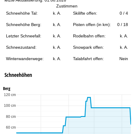
t
Zustimmen
Schneehöhe Tal:
k. A.
Skilifte offen:
0 / 4
e
Schneehöhe Berg:
k. A.
Pisten offen (in km):
0 / 18
Letzter Schneefall:
k. A.
Rodelbahn offen:
k. A.
Schneezustand:
k. A.
Snowpark offen:
k. A.
Winterwanderwege:
k. A.
Talabfahrt offen:
Nein
Schneehöhen
Berg
120 cm
100 cm
80 cm
60 cm