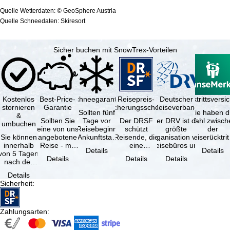
Quelle Wetterdaten: © GeoSphere Austria
Quelle Schneedaten: Skiresort
Sicher buchen mit SnowTrex-Vorteilen
Kostenlos
Best-Price-
Schneegarantie
Reisepreis-
Deutscher
Reiserücktrittsvers
stornieren
Garantie
Sicherungsschein
Reiseverband
Sollten fünf
Sie haben d
&
Sollten Sie
Tage vor
Der DRSF
Der DRV ist die
Wahl zwisch
umbuchen
eine von uns
Reisebeginn
schützt
größte
der
Sie können
angebotene
(Ankunftstag)
Reisende, die
Organisation von
Reiserücktrit
innerhalb
Reise - mit
aufgrund von
eine
Reisebüros und
Versicheru
Details
Details
von 5 Tagen
gleicher
Schneemangel
Pauschalreise
Reiseveranstaltern
(inklusive 
Details
Details
Details
nach der
Leistung und
…
oder
in …
Buchung
Verfügbarkeit
verbundene
Details
kostenfrei
…
Reiseleistungen
Sicherheit
:
zurücktreten,
…
…
Zahlungsarten
: