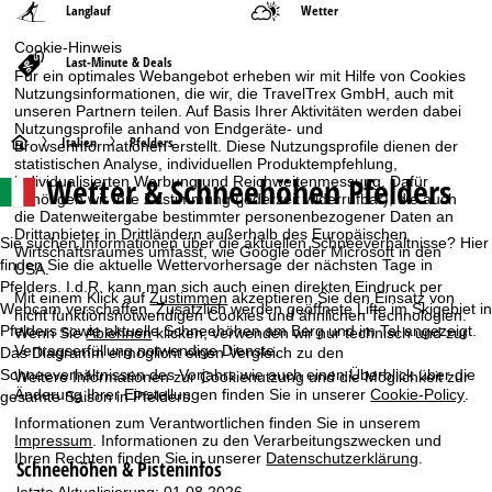
Langlauf
Wetter
Cookie-Hinweis
Last-Minute & Deals
Für ein optimales Webangebot erheben wir mit Hilfe von Cookies
Nutzungsinformationen, die wir, die TravelTrex GmbH, auch mit
unseren Partnern teilen. Auf Basis Ihrer Aktivitäten werden dabei
Nutzungsprofile anhand von Endgeräte- und
S
Italien
Pfelders
Browserinformationen erstellt. Diese Nutzungsprofile dienen der
statistischen Analyse, individuellen Produktempfehlung,
Wetter & Schneehöhen Pfelders
individualisierten Werbung und Reichweitenmessung. Dafür
t
benötigen wir Ihre Zustimmung (jederzeit widerrufbar), die auch
die Datenweitergabe bestimmter personenbezogener Daten an
a
Drittanbieter in Drittländern außerhalb des Europäischen
Sie suchen Informationen über die aktuellen Schneeverhältnisse? Hier
Wirtschaftsraumes umfasst, wie Google oder Microsoft in den
finden Sie die aktuelle Wettervorhersage der nächsten Tage in
USA.
r
Pfelders. I.d.R. kann man sich auch einen direkten Eindruck per
Mit einem Klick auf
Zustimmen
akzeptieren Sie den Einsatz von
Webcam verschaffen. Zusätzlich werden geöffnete Lifte im Skigebiet in
nicht funktionsnotwendigen Cookies und ähnlichen Technologien.
t
Pfelders sowie aktuelle Schneehöhen am Berg und im Tal angezeigt.
Wenn Sie
Ablehnen
klicken, verwenden wir nur technisch und zur
Vertragserfüllung notwendige Dienste.
Das Diagramm ermöglicht einen Vergleich zu den
s
Schneeverhältnissen des Vorjahrs wie auch einen Überblick über die
Weitere Informationen zur Cookienutzung und die Möglichkeit zur
Änderung Ihrer Einstellungen finden Sie in unserer
Cookie-Policy
.
gesamte Saison in Pfelders.
e
Informationen zum Verantwortlichen finden Sie in unserem
Impressum
. Informationen zu den Verarbeitungszwecken und
i
Ihren Rechten finden Sie in unserer
Datenschutzerklärung
.
Schneehöhen & Pisteninfos
letzte Aktualisierung: 01.08.2026