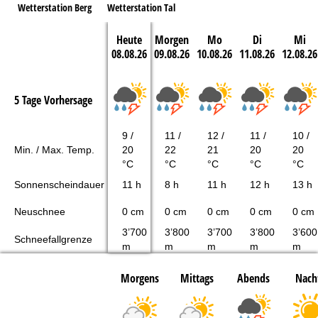
Wetterstation Berg
Wetterstation Tal
Heute
Morgen
Mo
Di
Mi
08.08.26
09.08.26
10.08.26
11.08.26
12.08.26
5 Tage Vorhersage
9 /
11 /
12 /
11 /
10 /
Min. / Max. Temp.
20
22
21
20
20
°C
°C
°C
°C
°C
Sonnenscheindauer
11 h
8 h
11 h
12 h
13 h
Neuschnee
0 cm
0 cm
0 cm
0 cm
0 cm
3’700
3’800
3’700
3’800
3’600
Schneefallgrenze
m
m
m
m
m
Morgens
Mittags
Abends
Nach