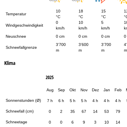
10
18
15
1
Temperatur
°C
°C
°C
°
0
10
5
1
Windgeschwindigkeit
km/h
km/h
km/h
k
Neuschnee
0 cm
0 cm
0 cm
0
3’700
3’600
3’700
4
Schneefallgrenze
m
m
m
Klima
2025
Aug
Sep
Okt
Nov
Dez
Jan
Feb
Sonnenstunden (Ø)
7 h
6 h
5 h
5 h
4 h
4 h
4 h
Schneefall (cm)
0
2
35
67
14
53
79
Schneetage
0
0
6
9
3
10
14