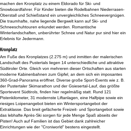
t
machen den Kronplatz zu einem Eldorado für Ski- und
Snowboardfahrer. Für Kinder bieten die Rodelbahnen Niederrasen-
e
Oberstall und Schießstand ein unvergleichliches Schneevergnügen.
Die traumhafte, nahe liegende Bergwelt kann auf Ski- und
Schneeschuhtouren erkundet werden. Romantische
Winterlandschaften, unberührter Schnee und Natur pur sind hier ein
Erlebnis für Jedermann.
Kronplatz
Am Fuße des Kronplatzes (2.275 m) und inmitten der malerischen
Landschaft des Pustertals liegen 14 unterschiedliche und attraktive
Südtiroler Orte. Gleich von mehreren dieser Ortschaften aus starten
moderne Kabinenbahnen zum Gipfel, an dem sich ein imposantes
360-Grad-Panorama eröffnet. Diverse große Sport-Events wie z. B.
der Pustertaler Skimarathon und der Gsiesertal-Lauf, das größte
Sportevent Südtirols, finden hier regelmäßig statt. Rund 121
Pistenkilometer, 31 modernste Liftanlagen, eine Halfpipe sowie ein
riesiges Loipenangebot bieten ein Wintersportangebot der
Extraklasse. Das breit gefächerte Freizeit- und Sportangebot sowie
das lebhafte Après-Ski sorgen für jede Menge Spaß abseits der
Pisten! Auch auf Familien ist das Gebiet dank zahlreicher
Einrichtungen wie der "Croniworld" bestens eingestellt.