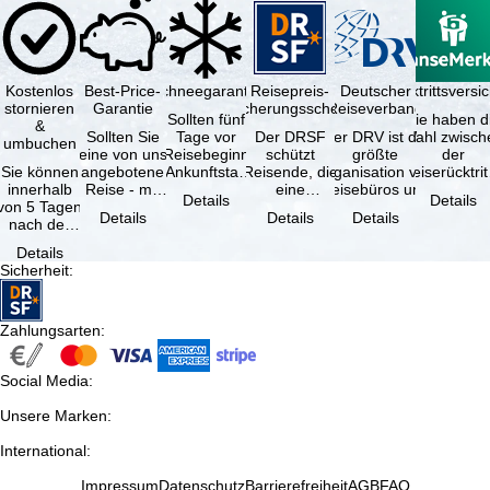
Kostenlos
Best-Price-
Schneegarantie
Reisepreis-
Deutscher
Reiserücktrittsvers
stornieren
Garantie
Sicherungsschein
Reiseverband
Sollten fünf
Sie haben d
&
Sollten Sie
Tage vor
Der DRSF
Der DRV ist die
Wahl zwisch
umbuchen
eine von uns
Reisebeginn
schützt
größte
der
Sie können
angebotene
(Ankunftstag)
Reisende, die
Organisation von
Reiserücktrit
innerhalb
Reise - mit
aufgrund von
eine
Reisebüros und
Versicheru
Details
Details
von 5 Tagen
gleicher
Schneemangel
Pauschalreise
Reiseveranstaltern
(inklusive 
Details
Details
Details
nach der
Leistung und
…
oder
in …
Buchung
Verfügbarkeit
verbundene
Details
kostenfrei
…
Reiseleistungen
Sicherheit
:
zurücktreten,
…
…
Zahlungsarten
:
Social Media
:
Unsere Marken
:
International
:
Impressum
Datenschutz
Barrierefreiheit
AGB
FAQ