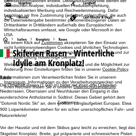
Browserinformationen erstellt. Diese Nutzungsprofile dienen der
Skigebiet
Langlauf
statistischen Analyse, individuellen Produktempfehlung,
individualisierten Werbung und Reichweitenmessung. Dafür
benötigen wir Ihre Zustimmung (jederzeit widerrufbar), die auch
Wetter
Last-Minute & Deals
die Datenweitergabe bestimmter personenbezogener Daten an
Drittanbieter in Drittländern außerhalb des Europäischen
Wirtschaftsraumes umfasst, wie Google oder Microsoft in den
USA.
S
Italien
Kronplatz
Rasen
Mit einem Klick auf
Zustimmen
akzeptieren Sie den Einsatz von
nicht funktionsnotwendigen Cookies und ähnlichen Technologien.
Skiferien
Rasen - Winterliche
t
Wenn Sie
Ablehnen
klicken, verwenden wir nur technisch und zur
Vertragserfüllung notwendige Dienste.
Idylle am Kronplatz!
a
Weitere Informationen zur Cookienutzung und die Möglichkeit zur
Änderung Ihrer Einstellungen finden Sie in unserer
Cookie-Policy
.
r
Rasen
Informationen zum Verantwortlichen finden Sie in unserem
Impressum
. Informationen zu den Verarbeitungszwecken und
Die Ortschaft Rasen (1.030 m) bildet mit ihren drei Ortsteilen
Ihren Rechten finden Sie in unserer
Datenschutzerklärung
.
t
Niederrasen, Oberrasen und Neunhäuser den Eingang in das
wunderschöne Antholzertal in Südtirol. Dieses Gebiet gehört dem
s
Zustimmen
"Dolomiti Nordic Ski" an, dem größten Langlaufgebiet Europas. Etwa
900 Loipenkilometer stehen für ein schier unerschöpfliches Fahr- und
e
Naturerlebnis!
i
Vor der Haustür und mit dem Skibus ganz leicht zu erreichen, liegt das
Skigebiet Kronplatz. Breite, gut präparierte und schneesichere Pisten